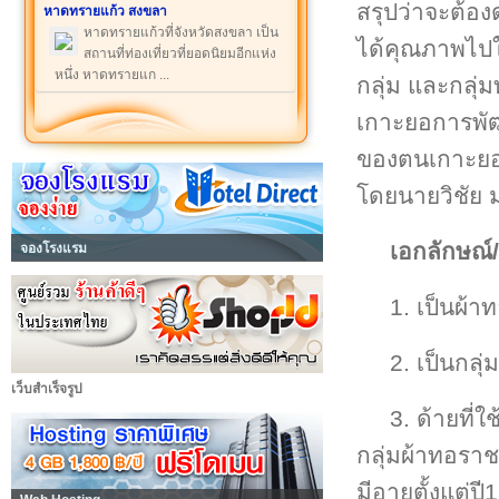
สรุปว่าจะต้อ
หาดทรายแก้ว สงขลา
หาดทรายแก้วที่จังหวัดสงขลา เป็น
ได้คุณภาพไปใ
สถานที่ท่องเที่ยวที่ยอดนิยมอีกแห่ง
หนึ่ง หาดทรายแก ...
กลุ่ม และกลุ่ม
เกาะยอการพัฒ
ของตนเกาะยอ แ
โดยนายวิชัย ม
เอกลักษณ์/
จองโรงแรม
1. เป็นผ้า
2. เป็นกล
เว็บสำเร็จรูป
3. ด้ายที่
กลุ่มผ้าทอรา
มีอายุตั้งแต่ป