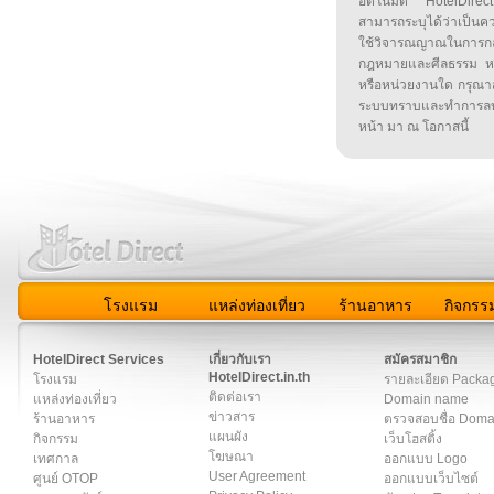
อัตโนมัติ HotelDirect
สามารถระบุได้ว่าเป็นความ
ใช้วิจารณญาณในการก
กฎหมายและศีลธรรม หรือ
หรือหน่วยงานใด กรุณาส่ง
ระบบทราบและทำการลบ
หน้า มา ณ โอกาสนี้
โรงแรม
แหล่งท่องเที่ยว
ร้านอาหาร
กิจกรร
สมาชิก
|
เกี่ยวกับเรา
|
ติดต่อเรา
|
แผนผัง
|
ข่าวสาร
|
User A
HotelDirect Services
เกี่ยวกับเรา
สมัครสมาชิก
HotelDirect.in.th
โรงแรม
รายละเอียด Packa
ติดต่อเรา
แหล่งท่องเที่ยว
Domain name
ข่าวสาร
ร้านอาหาร
ตรวจสอบชื่อ Dom
แผนผัง
กิจกรรม
เว็บโฮสติ้ง
โฆษณา
เทศกาล
ออกแบบ Logo
User Agreement
ศูนย์ OTOP
ออกแบบเว็บไซต์