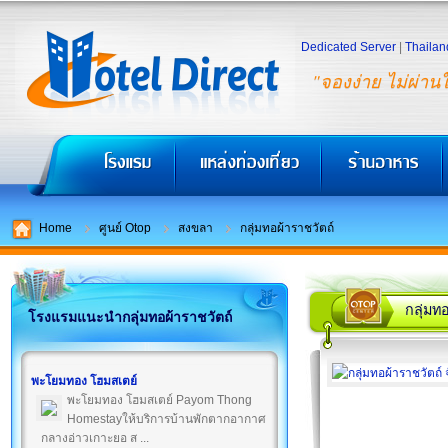
Dedicated Server
|
Thailan
"จองง่าย ไม่ผ่าน
Home
ศูนย์ Otop
สงขลา
กลุ่มทอผ้าราชวัตถ์
กลุ่มท
โรงแรมแนะนำกลุ่มทอผ้าราชวัตถ์
พะโยมทอง โฮมสเตย์
พะโยมทอง โฮมสเตย์ Payom Thong
Homestayให้บริการบ้านพักตากอากาศ
กลางอ่าวเกาะยอ ส ...