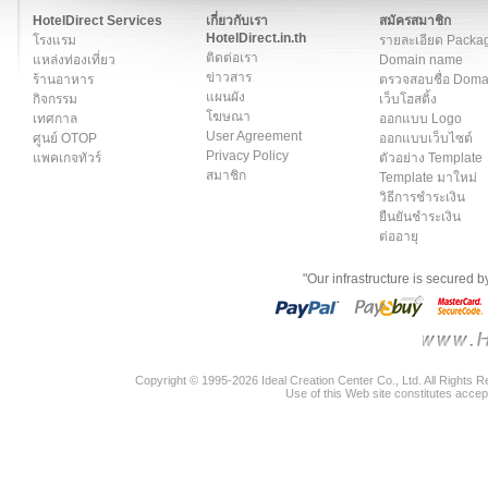
HotelDirect Services
เกี่ยวกับเรา
สมัครสมาชิก
HotelDirect.in.th
โรงแรม
รายละเอียด Packa
ติดต่อเรา
แหล่งท่องเที่ยว
Domain name
ข่าวสาร
ร้านอาหาร
ตรวจสอบชื่อ Dom
แผนผัง
กิจกรรม
เว็บโฮสติ้ง
โฆษณา
เทศกาล
ออกแบบ Logo
User Agreement
ศูนย์ OTOP
ออกแบบเว็บไซต์
Privacy Policy
แพคเกจทัวร์
ตัวอย่าง Template
สมาชิก
Template มาใหม่
วิธีการชำระเงิน
ยืนยันชำระเงิน
ต่ออายุ
"Our infrastructure is secured 
Copyright © 1995-2026 Ideal Creation Center Co., Ltd. All Rights 
Use of this Web site constitutes accep