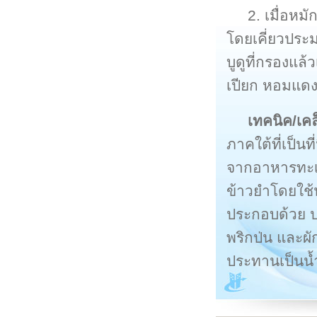
2. เมื่อหมั
โดยเคี่ยวประม
บูดูที่กรองแล
เปียก หอมแด
เทคนิค/เค
ภาคใต้ที่เป็น
จากอาหารทะเล
ข้าวยำโดยใช้น
ประกอบด้วย ปล
พริกป่น และผ
ประทานเป็นน้ำ