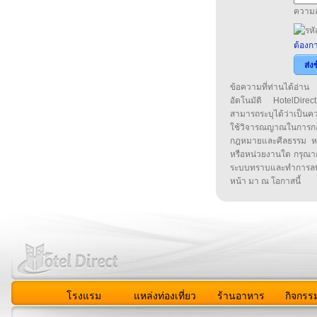
ความล
ต้องกา
ส่ง
ข้อความที่ท่านได้อ่
อัตโนมัติ HotelDirect
สามารถระบุได้ว่าเป็นความ
ใช้วิจารณญาณในการก
กฎหมายและศีลธรรม หรือ
หรือหน่วยงานใด กรุณาส่ง
ระบบทราบและทำการลบ
หน้า มา ณ โอกาสนี้
โรงแรม
แหล่งท่องเที่ยว
ร้านอาหาร
กิจกรร
สมาชิก
|
เกี่ยวกับเรา
|
ติดต่อเรา
|
แผนผัง
|
ข่าวสาร
|
User A