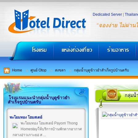
Dedicated Server
|
Thailan
"จองง่าย ไม่ผ่าน
Home
ศูนย์ Otop
สงขลา
กลุ่มน้ำบุดูข้าวยำสำเร็จรูปบ้านตรับ
กลุ่มน้
โรงแรมแนะนำกลุ่มน้ำบุดูข้าวยำ
สำเร็จรูปบ้านตรับ
พะโยมทอง โฮมสเตย์
พะโยมทอง โฮมสเตย์ Payom Thong
Homestayให้บริการบ้านพักตากอากาศ
กลางอ่าวเกาะยอ ส ...