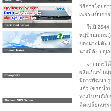
Web Hosting
วิธีการโดยกา
เพราะเป็นการป
Dedicated Server
ในปี 2544
หมู่บ้าน(อสม.
ของนางมิด๊ะ 
นางมิด๊ะ บุญ
Domain Name
จากการได้ร
ผลิตภัณฑ์ กลุ
Cheap VPS
มีการพัฒนา รู
แก้ว (ขวดน้ำป
ทางไปรษณีย์ 
Thailand VPS Server
คิดเปลี่ยนบรร