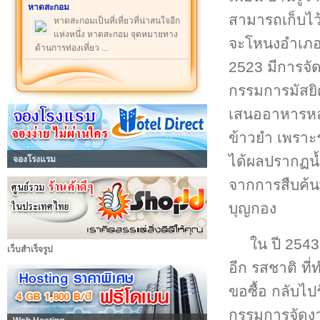
หาดสะกอม
สามารถเก็บไว้
หาดสะกอมเป็นที่เที่ยวที่น่าสนใจอีก
แห่งหนึ่ง หาดสะกอม จุดหมายทาง
จะโหนงอำเภอจ
ด้านการท่องเที่ยว ...
2523 มีการจั
กรรมการมัสยิ
เสนออาหารหลา
ข้าวยำ เพราะ
ได้ผลปรากฏน้ำ
จองโรงแรม
จากการสืบค้นพบ
บุญกอง
ใน ปี 2543
เว็บสำเร็จรูป
อีก รสชาติ ที่
ขอซื้อ กลับไ
กรรมการจัดงาน