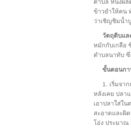
ตำบล หนึ่งผลิ
ข้าวยำให้คน ท
ว่าเชิญชิมน้ำบู
วัตถุดิบแ
หมักกับเกลือ 
ตำบลนาทับ ซึ่ง
ขั้นตอนกา
1. เริ่มจา
หลังเคย ปลาแ
เอาปลาใส่ในตะ
สะอาดและผิดห
โอ่ง ประมาณ 3