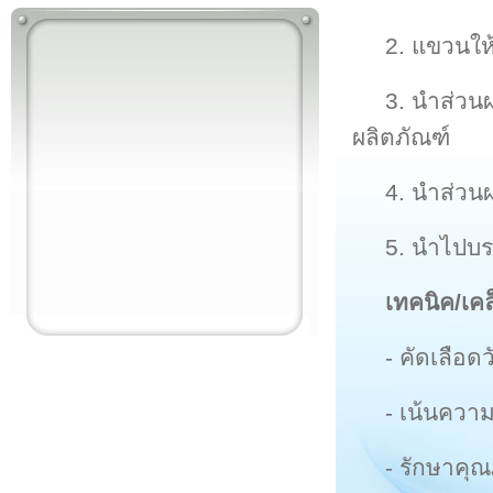
2. แขวนให้
3. นำส่วนผ
ผลิตภัณฑ์
4. นำส่วนผ
5. นำไปบรร
เทคนิค/เค
- คัดเลือดว
- เน้นควา
- รักษาคุ