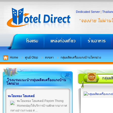
Dedicated Server
|
Thailan
"จองง่าย ไม่ผ่าน
Home
ศูนย์ Otop
สงขลา
กลุ่มผลิตเครื่องแกงบ้านโคกม่วง
กลุ่มผ
โรงแรมแนะนำกลุ่มผลิตเครื่องแกงบ้าน
โคกม่วง
พะโยมทอง โฮมสเตย์
พะโยมทอง โฮมสเตย์ Payom Thong
Homestayให้บริการบ้านพักตากอากาศ
กลางอ่าวเกาะยอ ส ...