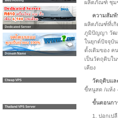
Web Hosting
ผลิตภัณฑ์ ชุ
ความสัมพั
ผลิตภัณฑ์ที่เ
Dedicated Server
ภูมิปัญญา ว
ในยุกต์ปัจจุบัน
ดั้งเดิมของ คน
Domain Name
เป็นวัตถุดิบใ
เคียง
วัตถุดิบแ
Cheap VPS
ขี้หนูสด /แห้ง 
ขั้นตอนกา
Thailand VPS Server
1. ปอกเปล