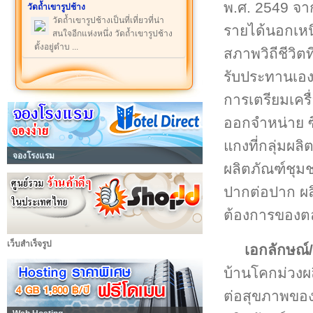
พ.ศ. 2549 จาก
วัดถ้ำเขารูปช้าง
วัดถ้ำเขารูปช้างเป็นที่เที่ยวที่น่า
รายได้นอกเหน
สนใจอีกแห่งหนึ่ง วัดถ้ำเขารูปช้าง
ตั้งอยู่ตำบ ...
สภาพวิถีชีวิต
รับประทานเอง
การเตรียมเครื
ออกจำหน่าย ซึ่
แกงที่กลุ่มผ
จองโรงแรม
ผลิตภัณฑ์ชุมช
ปากต่อปาก ผลิ
ต้องการของต
เว็บสำเร็จรูป
เอกลักษณ์/
บ้านโคกม่วงผ
ต่อสุขภาพของ