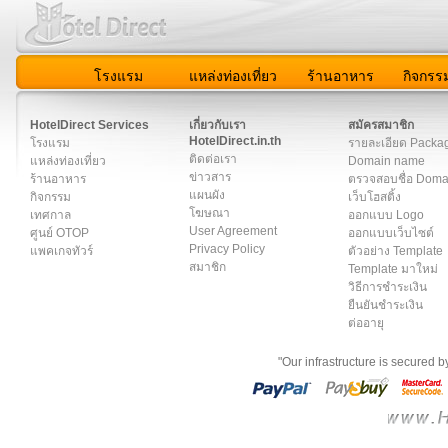
โรงแรม
แหล่งท่องเที่ยว
ร้านอาหาร
กิจกรร
สมาชิก
|
เกี่ยวกับเรา
|
ติดต่อเรา
|
แผนผัง
|
ข่าวสาร
|
User A
HotelDirect Services
เกี่ยวกับเรา
สมัครสมาชิก
HotelDirect.in.th
โรงแรม
รายละเอียด Packa
ติดต่อเรา
แหล่งท่องเที่ยว
Domain name
ข่าวสาร
ร้านอาหาร
ตรวจสอบชื่อ Dom
แผนผัง
กิจกรรม
เว็บโฮสติ้ง
โฆษณา
เทศกาล
ออกแบบ Logo
User Agreement
ศูนย์ OTOP
ออกแบบเว็บไซต์
Privacy Policy
แพคเกจทัวร์
ตัวอย่าง Template
สมาชิก
Template มาใหม่
วิธีการชำระเงิน
ยืนยันชำระเงิน
ต่ออายุ
"Our infrastructure is secured 