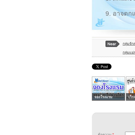
9. อาจตกแต
กลุ่มจั
กลุ่มแม
จองโรงแรม
เว็บ
ข้อความ
*