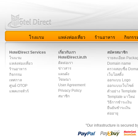
โรงแรม
แหล่งท่องเที่ยว
ร้านอาหาร
กิจกรร
สมาชิก
|
เกี่ยวกับเรา
|
ติดต่อเรา
|
แผนผัง
|
ข่าวสาร
|
User A
HotelDirect Services
เกี่ยวกับเรา
สมัครสมาชิก
HotelDirect.in.th
โรงแรม
รายละเอียด Packa
ติดต่อเรา
แหล่งท่องเที่ยว
Domain name
ข่าวสาร
ร้านอาหาร
ตรวจสอบชื่อ Dom
แผนผัง
กิจกรรม
เว็บโฮสติ้ง
โฆษณา
เทศกาล
ออกแบบ Logo
User Agreement
ศูนย์ OTOP
ออกแบบเว็บไซต์
Privacy Policy
แพคเกจทัวร์
ตัวอย่าง Template
สมาชิก
Template มาใหม่
วิธีการชำระเงิน
ยืนยันชำระเงิน
ต่ออายุ
"Our infrastructure is secured 