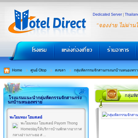
Dedicated Server
|
Thailan
"จองง่าย ไม่ผ่าน
Home
ศูนย์ Otop
สงขลา
กลุ่มหัตกรรมจักสานกรงนกบ้านหนองทร
กลุ่ม
โรงแรมแนะนำกลุ่มหัตกรรมจักสานกรง
นกบ้านหนองทราย
พะโยมทอง โฮมสเตย์
พะโยมทอง โฮมสเตย์ Payom Thong
Homestayให้บริการบ้านพักตากอากาศ
กลางอ่าวเกาะยอ ส ...