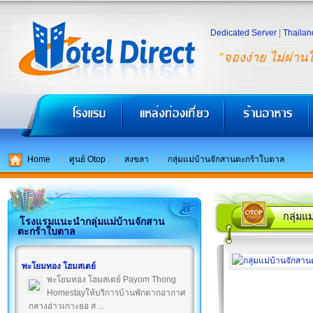
Dedicated Server
|
Thailan
"จองง่าย ไม่ผ่าน
Home
ศูนย์ Otop
สงขลา
กลุ่มแม่บ้านจักสานตะกร้าใบตาล
กลุ่มแ
โรงแรมแนะนำกลุ่มแม่บ้านจักสาน
ตะกร้าใบตาล
พะโยมทอง โฮมสเตย์
พะโยมทอง โฮมสเตย์ Payom Thong
Homestayให้บริการบ้านพักตากอากาศ
กลางอ่าวเกาะยอ ส ...