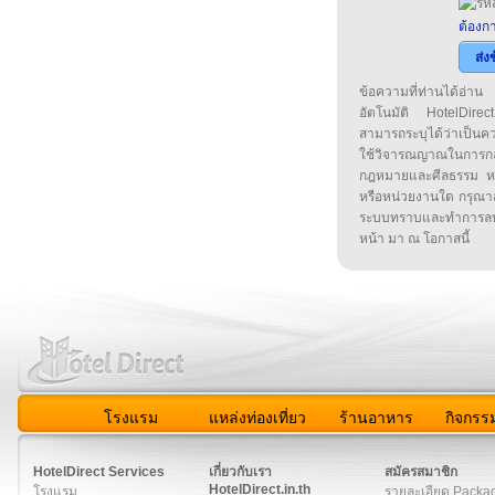
ต้องกา
ส่ง
ข้อความที่ท่านได้อ่
อัตโนมัติ HotelDirect
สามารถระบุได้ว่าเป็นความ
ใช้วิจารณญาณในการก
กฎหมายและศีลธรรม หรือ
หรือหน่วยงานใด กรุณาส่ง
ระบบทราบและทำการลบ
หน้า มา ณ โอกาสนี้
โรงแรม
แหล่งท่องเที่ยว
ร้านอาหาร
กิจกรร
สมาชิก
|
เกี่ยวกับเรา
|
ติดต่อเรา
|
แผนผัง
|
ข่าวสาร
|
User A
HotelDirect Services
เกี่ยวกับเรา
สมัครสมาชิก
HotelDirect.in.th
โรงแรม
รายละเอียด Packa