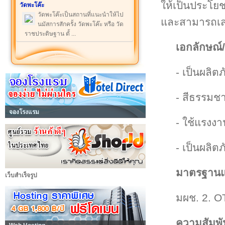
ให้เป็นประโย
วัดพะโค๊ะ
วัดพะโค๊ะเป็นสถานที่แนะนำให้ไป
และสามารถเสริ
นมัสการสักครั้ง วัดพะโค๊ะ หรือ วัด
ราชประดิษฐาน ตั้ ...
เอกลักษณ์/
- เป็นผลิตภ
- สีธรรมช
จองโรงแรม
- ใช้แรงง
- เป็นผลิ
มาตรฐานแล
เว็บสำเร็จรูป
มผช. 2. O
ความสัมพั