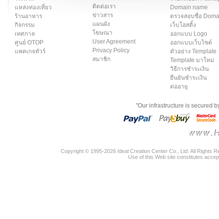
ติดต่อเรา
แหล่งท่องเที่ยว
Domain name
ข่าวสาร
ร้านอาหาร
ตรวจสอบชื่อ Dom
แผนผัง
กิจกรรม
เว็บโฮสติ้ง
โฆษณา
เทศกาล
ออกแบบ Logo
User Agreement
ศูนย์ OTOP
ออกแบบเว็บไซต์
Privacy Policy
แพคเกจทัวร์
ตัวอย่าง Template
สมาชิก
Template มาใหม่
วิธีการชำระเงิน
ยืนยันชำระเงิน
ต่ออายุ
"Our infrastructure is secured 
Copyright © 1995-2026 Ideal Creation Center Co., Ltd. All Rights 
Use of this Web site constitutes accep