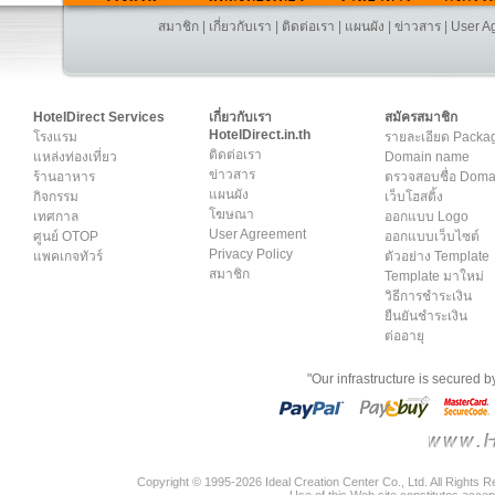
สมาชิก
|
เกี่ยวกับเรา
|
ติดต่อเรา
|
แผนผัง
|
ข่าวสาร
|
User A
HotelDirect Services
เกี่ยวกับเรา
สมัครสมาชิก
HotelDirect.in.th
โรงแรม
รายละเอียด Packa
ติดต่อเรา
แหล่งท่องเที่ยว
Domain name
ข่าวสาร
ร้านอาหาร
ตรวจสอบชื่อ Dom
แผนผัง
กิจกรรม
เว็บโฮสติ้ง
โฆษณา
เทศกาล
ออกแบบ Logo
User Agreement
ศูนย์ OTOP
ออกแบบเว็บไซต์
Privacy Policy
แพคเกจทัวร์
ตัวอย่าง Template
สมาชิก
Template มาใหม่
วิธีการชำระเงิน
ยืนยันชำระเงิน
ต่ออายุ
"Our infrastructure is secured 
Copyright © 1995-2026 Ideal Creation Center Co., Ltd. All Rights 