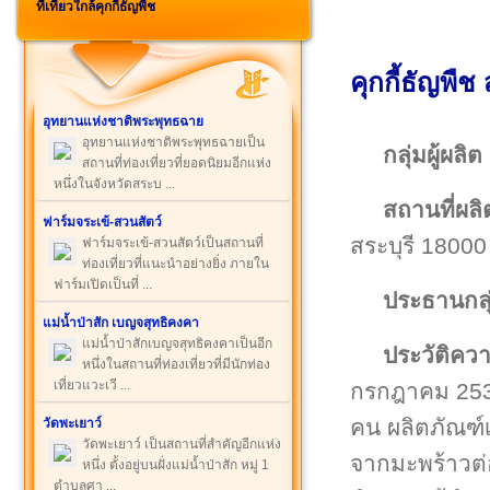
ที่เที่ยวใกล้คุกกี้ธัญพืช
คุกกี้ธัญพืช 
อุทยานแห่งชาติพระพุทธฉาย
อุทยานแห่งชาติพระพุทธฉายเป็น
กลุ่มผู้ผลิต
สถานที่ท่องเที่ยวที่ยอดนิยมอีกแห่ง
หนึ่งในจังหวัดสระบ ...
สถานที่ผลิ
ฟาร์มจระเข้-สวนสัตว์
สระบุรี 18000
ฟาร์มจระเข้-สวนสัตว์เป็นสถานที่
ท่องเที่ยวที่แนะนำอย่างยิ่ง ภายใน
ฟาร์มเปิดเป็นที่ ...
ประธานกลุ
แม่น้ำป่าสัก เบญจสุทธิคงคา
แม่น้ำป่าสักเบญจสุทธิคงคาเป็นอีก
ประวัติคว
หนึ่งในสถานที่ท่องเที่ยวที่มีนักท่อง
เที่ยวแวะเวี ...
กรกฎาคม 2539
คน ผลิตภัณฑ์
วัดพะเยาว์
วัดพะเยาว์ เป็นสถานที่สำคัญอีกแห่ง
จากมะพร้าวต่
หนึ่ง ตั้งอยู่บนฝั่งแม่น้ำป่าสัก หมู่ 1
ตำบลศา ...