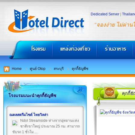
Dedicated Server
|
Thailan
"จองง่าย ไม่ผ่าน
Home
ศูนย์ Otop
สระบุรี
คุกกี้ธัญพืช
คุกกี้ธ
โรงแรมแนะนำคุกกี้ธัญพืช
ณดลสตรีมไซด์ ไทยวิลล่า
Ndol Streamside ห่างจากอุทยานแห่ง
ชาติเขาใหญ่ ประมาณ 25 กม. สามารถ
ขับรถ 1 ชั่วโม ...