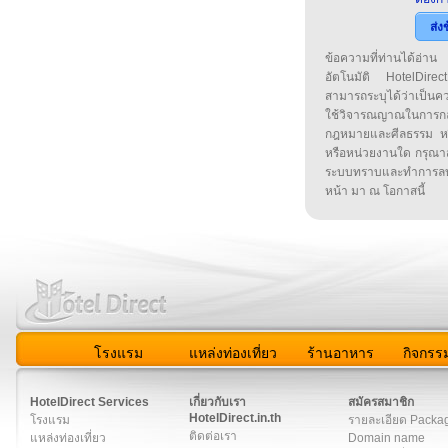
ส่ง
ข้อความที่ท่านได้อ่
อัตโนมัติ HotelDirect
สามารถระบุได้ว่าเป็นความ
ใช้วิจารณญาณในการก
กฎหมายและศีลธรรม หรือ
หรือหน่วยงานใด กรุณาส่ง
ระบบทราบและทำการลบ
หน้า มา ณ โอกาสนี้
โรงแรม
แหล่งท่องเที่ยว
ร้านอาหาร
กิจกรร
สมาชิก
|
เกี่ยวกับเรา
|
ติดต่อเรา
|
แผนผัง
|
ข่าวสาร
|
User A
HotelDirect Services
เกี่ยวกับเรา
สมัครสมาชิก
HotelDirect.in.th
โรงแรม
รายละเอียด Packa
ติดต่อเรา
แหล่งท่องเที่ยว
Domain name