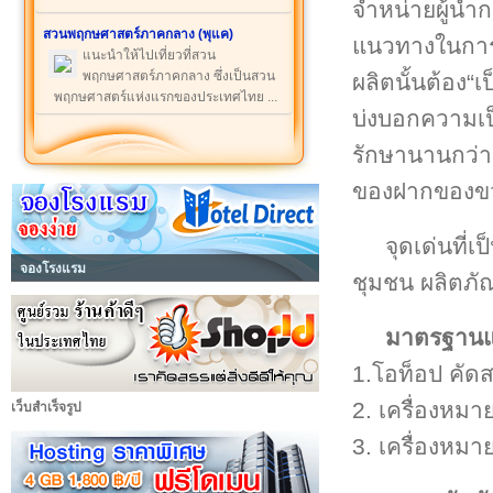
จำหน่ายผู้นำก
สวนพฤกษศาสตร์ภาคกลาง (พุแค)
แนวทางในการผล
แนะนำให้ไปเที่ยวที่สวน
พฤกษศาสตร์ภาคกลาง ซึ่งเป็นสวน
ผลิตนั้นต้อง“เป
พฤกษศาสตร์แห่งแรกของประเทศไทย ...
บ่งบอกความเป็
รักษานานกว่า
ของฝากของขว
จุดเด่นที่
จองโรงแรม
ชุมชน ผลิตภั
มาตรฐานแล
1.โอท็อป คัด
2. เครื่องหม
เว็บสำเร็จรูป
3. เครื่องหม