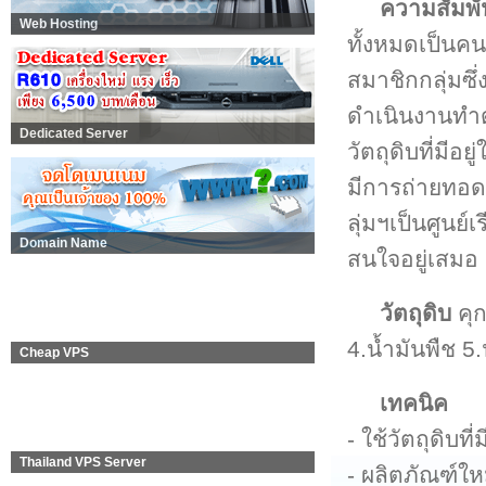
ความสัมพั
Web Hosting
ทั้งหมดเป็นคน
สมาชิกกลุ่มซึ
ดำเนินงานทำด
Dedicated Server
วัตถุดิบที่มี
มีการถ่ายทอดภ
ลุ่มฯเป็นศูนย์
Domain Name
สนใจอยู่เสมอ
วัตถุดิบ
คุก
4.น้ำมันพืช 5
Cheap VPS
เทคนิค
- ใช้วัตถุดิบที
Thailand VPS Server
- ผลิตภัณฑ์ให