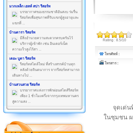
มวกเหล็ก เฮลท์ สปา รีสอร์ท
บรรยากาศของธรรมชาติอันสงบ ร่มรื่น
รีสอร์ทเพื่อสุขภาพที่รับแขกผู้สูงอายุและ
แขกที่ ...
บ้านดารา รีสอร์ท
มีสิ่งอำนวยความสะดวกครบครันไว้
Rating : 8.5/10
บริการผู้เข้าพัก เช่น อินเตอร์เน็ต
ความเร็วสูงไร้สา ...
โทรศัพท์ :
เดอะ บูดา รีสอร์ท
โทรสาร :
รีสอร์ทสไตล์ใหม่ ที่สร้างสรรค์บ้านทุก
หลังด้วยจินตนาการ จากรีสอร์ทสามารถ
เดินทางไป ...
บ้านสวนสวย รีสอร์ท
บรรยากาศแห่งการพักผ่อนสไตส์รีสอร์ท
เพียง 1 ชั่วโมงครึ่งจากกรุงเทพมหานคร
สู่ความสง ...
จุดเด่น
ในชุมชน ผ