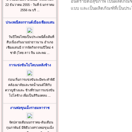
อันตรายต่อสุขภาพ เป็นผลิตภัณฑ์
22 ธันวาคม 2555 - วันที่ 6 มกราคม
แบบ และเป็นผลิตภัณฑ์ที่เป็นประ
2556 ณ บริ ...
ประเพณีสงกรานต์เมืองเชียงแสน
วันปีใหม่ไทยเป็นประเพณีดั้งเดิมที่
สืบเนื่องกันมาอย่ายาวนาน อำเภอ
เชียงแสนมี การจัดกิจกรรมปีใหม่ 4
ชาติ (ไทย ลาว จีน และพม ...
การแข่งขันโปโลบนหลังช้าง
ก่อนเริ่มการแข่งขันจะมีพระทำพิธี
คล้องมาลัยและรดน้ำมนต์ให้กับ
ควาญช้างและ ช้างที่ร่วมการแข่งขัน
โปโลช้าง เพื่อเป็นสิริมงคลแ ...
งานพ่อขุนเม็งรายมหาราช
จัดปลายเดือนมกราคม-ต้นเดือน
กุมภาพันธ์ มีพิธีบวงสรวงพ่อขุนเม็ง