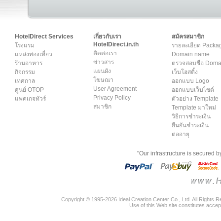
HotelDirect Services
เกี่ยวกับเรา
สมัครสมาชิก
HotelDirect.in.th
โรงแรม
รายละเอียด Packa
ติดต่อเรา
แหล่งท่องเที่ยว
Domain name
ข่าวสาร
ร้านอาหาร
ตรวจสอบชื่อ Dom
แผนผัง
กิจกรรม
เว็บโฮสติ้ง
โฆษณา
เทศกาล
ออกแบบ Logo
User Agreement
ศูนย์ OTOP
ออกแบบเว็บไซต์
Privacy Policy
แพคเกจทัวร์
ตัวอย่าง Template
สมาชิก
Template มาใหม่
วิธีการชำระเงิน
ยืนยันชำระเงิน
ต่ออายุ
"Our infrastructure is secured 
Copyright © 1995-2026 Ideal Creation Center Co., Ltd. All Rights 
Use of this Web site constitutes accep