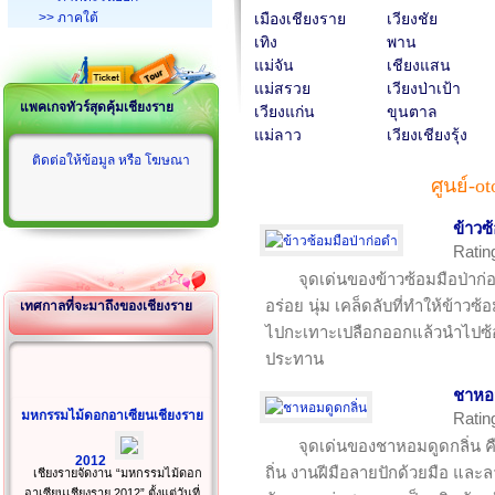
>> ภาคใต้
เมืองเชียงราย
เวียงชัย
เทิง
พาน
แม่จัน
เชียงแสน
แม่สรวย
เวียงป่าเป้า
แพคเกจทัวร์สุดคุ้มเชียงราย
เวียงแก่น
ขุนตาล
แม่ลาว
เวียงเชียงรุ้ง
ติดต่อให้ข้อมูล หรือ โฆษณา
ศูนย์-o
ข้าวซ
Ratin
จุดเด่นของข้าวซ้อมมือป่าก
อร่อย นุ่ม เคล็ดลับที่ทำให้ข้าวซ
เทศกาลที่จะมาถึงของเชียงราย
ไปกะเทาะเปลือกออกแล้วนำไปซ้อมม
ประทาน
ชาหอม
มหกรรมไม้ดอกอาเซียนเชียงราย
Ratin
จุดเด่นของชาหอมดูดกลิ่น คื
2012
ถิ่น งานฝีมือลายปักด้วยมือ และลา
เชียงรายจัดงาน “มหกรรมไม้ดอก
อาเซียนเชียงราย 2012” ตั้งแต่วันที่