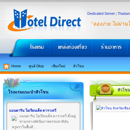
Dedicated Server
|
Thailan
"จองง่าย ไม่ผ่าน
Home
ศูนย์ Otop
เชียงใหม่
หัวโขน
หัวโข
โรงแรมแนะนำหัวโขน
แมนดาริน โอเรียนเต็ล ดาราเทวี
แมนดาริน โอเรียนเต็ล ดาราเทวี ตั้งอยู่
ท่ามกลางทัศนียภาพธรรมชาติอัน
หรูหราในพื้นที ...