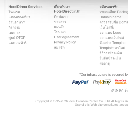
สมาชิก
|
เกี่ยวกับเรา
|
ติดต่อเรา
|
แผนผัง
|
ข่าวสาร
|
User A
HotelDirect Services
เกี่ยวกับเรา
สมัครสมาชิก
HotelDirect.in.th
โรงแรม
รายละเอียด Packa
ติดต่อเรา
แหล่งท่องเที่ยว
Domain name
ข่าวสาร
ร้านอาหาร
ตรวจสอบชื่อ Dom
แผนผัง
กิจกรรม
เว็บโฮสติ้ง
โฆษณา
เทศกาล
ออกแบบ Logo
User Agreement
ศูนย์ OTOP
ออกแบบเว็บไซต์
Privacy Policy
แพคเกจทัวร์
ตัวอย่าง Template
สมาชิก
Template มาใหม่
วิธีการชำระเงิน
ยืนยันชำระเงิน
ต่ออายุ
"Our infrastructure is secured 
Copyright © 1995-2026 Ideal Creation Center Co., Ltd. All Rights 
Use of this Web site constitutes accep