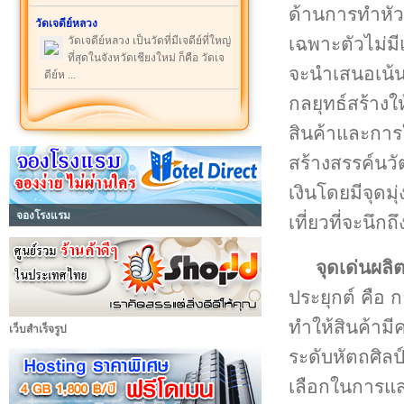
ด้านการทำหัวโ
วัดเจดีย์หลวง
เฉพาะตัวไม่ม
วัดเจดีย์หลวง เป็นวัดที่มีเจดีย์ที่ใหญ่
ที่สุดในจังหวัดเชียงใหม่ ก็คือ วัดเจ
จะนำเสนอเน้น
ดีย์ห ...
กลยุทธ์สร้างใ
สินค้าและการ
สร้างสรรค์นวั
เงินโดยมีจุดมุ
จองโรงแรม
เที่ยวที่จะนึกถ
จุดเด่นผลิ
ประยุกต์ คือ
ทำให้สินค้าม
เว็บสำเร็จรูป
ระดับหัตถศิลป
เลือกในการแสด