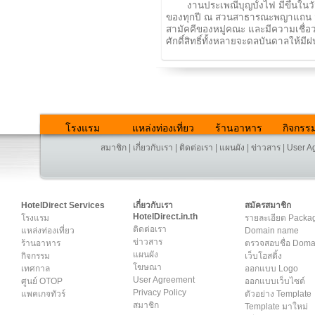
งานประเพณีบุญบั้งไฟ มีขึ้นในว
ของทุกปี ณ สวนสาธารณะพญาแถน วัต
สามัคคีของหมู่คณะ และมีความเชื่อว่
ศักดิ์สิทธิ์ทั้งหลายจะดลบันดาลให้ม
โรงแรม
แหล่งท่องเที่ยว
ร้านอาหาร
กิจกรร
สมาชิก
|
เกี่ยวกับเรา
|
ติดต่อเรา
|
แผนผัง
|
ข่าวสาร
|
User A
HotelDirect Services
เกี่ยวกับเรา
สมัครสมาชิก
HotelDirect.in.th
โรงแรม
รายละเอียด Packa
ติดต่อเรา
แหล่งท่องเที่ยว
Domain name
ข่าวสาร
ร้านอาหาร
ตรวจสอบชื่อ Dom
แผนผัง
กิจกรรม
เว็บโฮสติ้ง
โฆษณา
เทศกาล
ออกแบบ Logo
User Agreement
ศูนย์ OTOP
ออกแบบเว็บไซต์
Privacy Policy
แพคเกจทัวร์
ตัวอย่าง Template
สมาชิก
Template มาใหม่