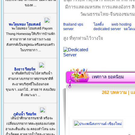
ของท ...
มีการแสดงมหรสพ การแสดงมังกร สิ
วัฒนธรรมไทย-จีนของชมรมช
พะโยมทอง โฮมสเตย์
thailand vps
โฮสติ้ง
web hosting
พะโยมทอง โฮมสเตย์ Payom
server
dedicated server
จดโดเ
Thong Homestayให้บริการบ้านพัก
สูง ที่ทุกท่านไว้วางใจ
ตากอากาศ กลางอ่าวเกาะยอ
สังสรรค์เป็นหมู่คณะหรือครอบครัว
ในบรรยากา ...
อิงธาร รีสอร์ท
มาสัมผัสกับบ้านไม้สวยริมน้ำ
เทศกาล ยอดนิยม
ท่ามกลางบรรยากาศธรรมชาติที่
สะอาดบริสุทธิ์ในอ้อมกอด
ขุนเขา..แมกไม้...สายธาร สงบเงียบ
262 บทความ | แส
ดี เหมาะมา ...
ภูต้นน้ำ รีสอร์ท
เดินป่าศึกษาธรรมชาติ หรือจะ
เปลี่ยนบรรยากาศตะลุยล่องแก่งสุด
ฮาและตื่นเต้น ณ คลองลำโลน และ
ถ้ำเจ็ดคต สายธารน้ำใสสะอาดและ