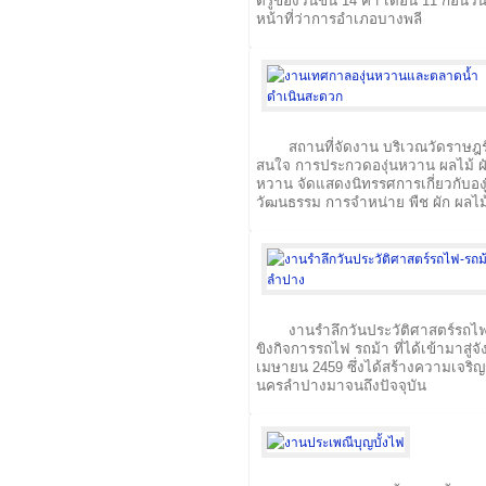
ตรู่ของวันขึ้น 14 ค่ำ เดือน 11 ก่
หน้าที่ว่าการอำเภอบางพลี
สถานที่จัดงาน บริเวณวัดราษฎร์
สนใจ การประกวดองุ่นหวาน ผลไม้ ผ
หวาน จัดแสดงนิทรรศการเกี่ยวกับองุ่
วัฒนธรรม การจำหน่าย พืช ผัก ผลไม
งานรำลึกวันประวัติศาสตร์รถไฟ
ขิงกิจการรถไฟ รถม้า ที่ได้เข้ามาสู่จ
เมษายน 2459 ซึ่งได้สร้างความเจริญร
นครลำปางมาจนถึงปัจจุบัน