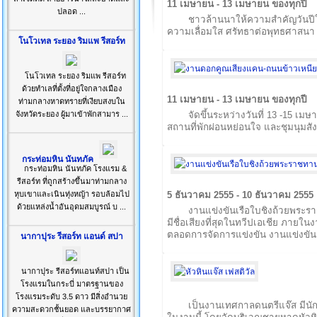
11 เมษายน - 13 เมษายน ของทุกปี
ปลอด ...
ชาวล้านนาให้ความสำคัญวันปี
ความเลื่อมใส ศรัทธาต่อพุทธศาสนา
โนโวเทล ระยอง ริมแพ รีสอร์ท
โนโวเทล ระยอง ริมแพ รีสอร์ท
ด้วยทำเลที่ตั้งที่อยู่ใจกลางเมือง
11 เมษายน - 13 เมษายน ของทุกปี
ท่ามกลางหาดทรายที่เงียบสงบใน
จังหวัดระยอง ผู้มาเข้าพักสามาร ...
จัดขึ้นระหว่างวันที่ 13 -15 เม
สถานที่พักผ่อนหย่อนใจ และชุมนุมส
กระท่อมหิน นันทภัค
กระท่อมหิน นันทภัค โรงแรม &
รีสอร์ท ที่ถูกสร้างขึ้นมาท่ามกลาง
หุบเขาและเนินทุ่งหญ้า รอบล้อมไป
5 ธันวาคม 2555 - 10 ธันวาคม 2555
ด้วยแหล่งน้ำอันอุดมสมบูรณ์ บ ...
งานแข่งขันเรือใบชิงถ้วยพระรา
มีชื่อเสียงที่สุดในทวีปเอเชีย ภา
ตลอดการจัดการแข่งขัน งานแข่งขัน
นากาปุระ รีสอร์ท แอนด์ สปา
นากาปุระ รีสอร์ทแอนท์สปา เป็น
โรงแรมในกระบี่ มาตรฐานของ
โรงแรมระดับ 3.5 ดาว มีสิ่งอำนวย
เป็นงานเทศกาลดนตรีแจ๊ส มี
ความสะดวกชั้นยอด และบรรยากาศ