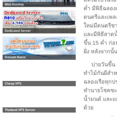
Web Hosting
ค่ำ มีพิธีฉลอ
ดนตรีและเพล
ใหม่มีดนตรีช
Dedicated Server
และมีพิธีสาดน้
ขึ้น 15 ค่ำ ก
ฝั่ง หลังจากน
Domain Name
บ่ายวันขึ้
ทำไม้กันผีสำห
ฉลองเรือทุกป
Cheap VPS
ทำนายโชคชะตา
น้ำมนต์ และแ
ด้วย
Thailand VPS Server