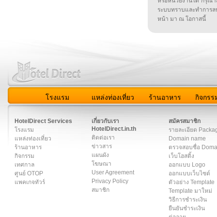
หรือหน่วยงานใด กรุณาส่ง
ระบบทราบและทำการลบ
หน้า มา ณ โอกาสนี้
โรงแรม
แหล่งท่องเที่ยว
ร้านอาหาร
กิจกรร
สมาชิก
|
เกี่ยวกับเรา
|
ติดต่อเรา
|
แผนผัง
|
ข่าวสาร
|
User A
HotelDirect Services
เกี่ยวกับเรา
สมัครสมาชิก
HotelDirect.in.th
โรงแรม
รายละเอียด Packa
ติดต่อเรา
แหล่งท่องเที่ยว
Domain name
ข่าวสาร
ร้านอาหาร
ตรวจสอบชื่อ Dom
แผนผัง
กิจกรรม
เว็บโฮสติ้ง
โฆษณา
เทศกาล
ออกแบบ Logo
User Agreement
ศูนย์ OTOP
ออกแบบเว็บไซต์
Privacy Policy
แพคเกจทัวร์
ตัวอย่าง Template
สมาชิก
Template มาใหม่
วิธีการชำระเงิน
ยืนยันชำระเงิน