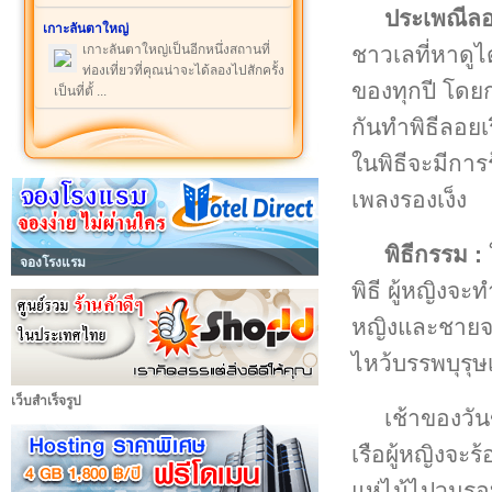
ประเพณีลอ
เกาะลันตาใหญ่
ชาวเลที่หาดูไ
เกาะลันตาใหญ่เป็นอีกหนึ่งสถานที่
ท่องเที่ยวที่คุณน่าจะได้ลองไปสักครั้ง
ของทุกปี โดย
เป็นที่ตั้ ...
กันทำพิธีลอย
ในพิธีจะมีกา
เพลงรองเง็ง
พิธีกรรม :
จองโรงแรม
พิธี ผู้หญิงจะ
หญิงและชายจะ
ไหว้บรรพบุรุษ
เว็บสำเร็จรูป
เช้าของวัน
เรือผู้หญิงจะ
แห่ไม้ไปวนรอบ