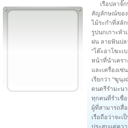
เรือปลาจั๊
สัญลักษณ์ของ 
ไม้ระกำที่สลั
รูปนกเกาะหัวเ
ฝน ลายฟันปลา 
"โต๊ะอาโฆะเบอ
หน้าที่นำเคร
และเครื่องเซ่
เรียกว่า "ฆูน
ดนตรีรำมะนา 
ทุกคนที่รำเชื
ผู้ที่สามารถสื
เรือถือว่าจะเ
ประสบแต่ควา