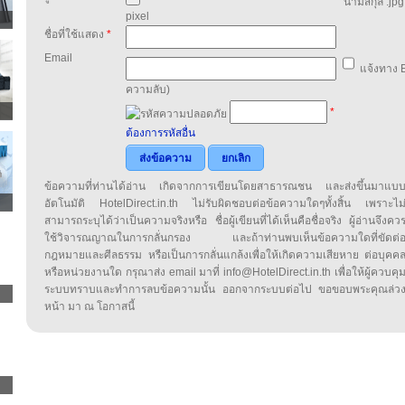
นามสกุล .jpg,
pixel
ชื่อที่ใช้แสดง
*
Email
แจ้งทาง E
ความลับ)
*
ต้องการรหัสอื่น
ส่งข้อความ
ยกเลิก
ข้อความที่ท่านได้อ่าน เกิดจากการเขียนโดยสาธารณชน และส่งขึ้นมาแบ
อัตโนมัติ HotelDirect.in.th ไม่รับผิดชอบต่อข้อความใดๆทั้งสิ้น เพราะไม
สามารถระบุได้ว่าเป็นความจริงหรือ ชื่อผู้เขียนที่ได้เห็นคือชื่อจริง ผู้อ่านจึงคว
ใช้วิจารณญาณในการกลั่นกรอง และถ้าท่านพบเห็นข้อความใดที่ขัดต่
กฎหมายและศีลธรรม หรือเป็นการกลั่นแกล้งเพื่อให้เกิดความเสียหาย ต่อบุคค
หรือหน่วยงานใด กรุณาส่ง email มาที่ info@HotelDirect.in.th เพื่อให้ผู้ควบคุ
ระบบทราบและทำการลบข้อความนั้น ออกจากระบบต่อไป ขอขอบพระคุณล่ว
หน้า มา ณ โอกาสนี้