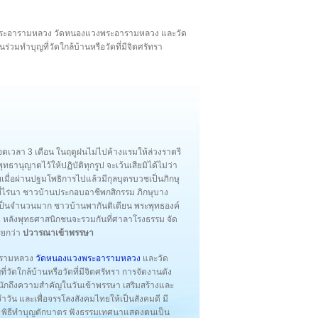
ตุพระอารามหลวง วัดหนองแวงพระอารามหลวง และวัด
วมทำบุญที่วัดใกล้บ้านหรือวัดที่มีจิตศรัทรา
ลอดเวลา 3 เดือน ในฤดูฝนไม่ไปค้างแรมให้ล่วงราตรี
พุทธานุญาตไว้ให้ปฏิบัติทุกรูป จะเว้นเสียมิได้ไม่ว่า
ยเมื่อผ่านปฐมโพธิการไปแล้วมีกุลบุตรบวชเป็นภิกษุ
้นที่ไร่นา ชาวบ้านประกอบอาชีพกสิกรรม ภิกษุบาง
ป็นจำนวนมาก ชาวบ้านพากันติเตียน พระพุทธองค์
น 8 หลังพุทธศาสนิกชนจะรวมกันที่ศาลาโรงธรรม จัด
ียกว่า
ปวารณาเข้าพรรษา
อารามหลวง
วัดหนองแวงพระอารามหลวง
และวัด
ัดใกล้บ้านหรือวัดที่มีจิตศรัทรา การจัดงานดัง
หนักถึงความสำคัญในวันเข้าพรรษา เสริมสร้างและ
ัน และเพื่อจรรโลงสังคมไทยให้เป็นสังคมดี มี
ย พิธีทำบุญตักบาตร ฟังธรรมเทศนาแสดงตนเป็น