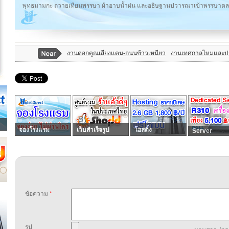
พุทธมามกะ ถวายเทียนพรรษา ผ้าอาบน้ำฝน และอธิษฐานปวารณาเข้าพรรษาตลอ
งานดอกคูณเสียงแคน-ถนนข้าวเหนียว
งานเทศกาลไหมและประ
จองโรงแรม
เว็บสำเร็จรูป
โฮสติ้ง
Server
ข้อความ
*
รูป