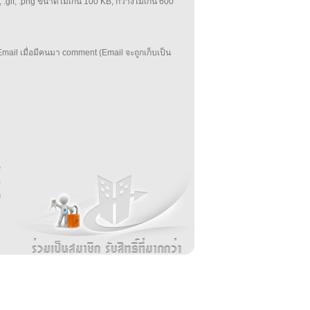
 .gif, .png ขนาด์ไม่เกิน 100 KB, กว้างไม่เกิน 600
mail เมื่อมีคนมา comment (Email จะถูกเก็บเป็น
บ
่
ร
อ
ล
ม
ง