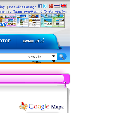
็จรูป
|
รายละเอียด Package
sting
|
จดโดเมน
|
เช่าเซิร์ฟเวอร์
|
โฮสติ้ง
|
VPS ไทย