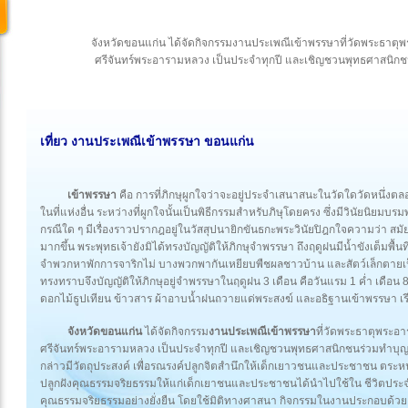
จังหวัดขอนแก่น ได้จัดกิจกรรมงานประเพณีเข้าพรรษาที่วัดพระธา
ศรีจันทร์พระอารามหลวง เป็นประจำทุกปี และเชิญชวนพุทธศาสนิกชนร่
เที่ยว งานประเพณีเข้าพรรษา ขอนแก่น
เข้าพรรษา
คือ การที่ภิกษุผูกใจว่าจะอยู่ประจำเสนาสนะในวัดใดวัดหนึ่งต
ในที่แห่งอื่น ระหว่างที่ผูกใจนั้นเป็นพิธีกรรมสำหรับภิษุโดยครง ซึ่งมีวินัยนิยมบรม
กรณีใด ๆ มีเรื่องราวปรากฎอยู่ในวัสสุปนายิกขันธกะพระวินัยปิฎกใจความว่า สมั
มากขึ้น พระพุทธเจ้ายังมิได้ทรงบัญญัติให้ภิกษุจำพรรษา ถึงฤดูฝนมีน้ำขังเต็มพื
จำพวกหาพักการจาริกไม่ บางพวกพากันเหยียบพืชผลชาวบ้าน และสัตว์เล็กตายเ
ทรงทราบจึงบัญญัติให้ภิกษุอยู่จำพรรษาในฤดูฝน 3 เดือน คือวันแรม 1 ค่ำ เดือ
ดอกไม้ธูปเทียน ข้าวสาร ผ้าอาบน้ำฝนถวายแด่พระสงฆ์ และอธิฐานเข้าพรรษา เร
จังหวัดขอนแก่น
ได้จัดกิจกรรม
งานประเพณีเข้าพรรษา
ที่วัดพระธาตุพระ
ศรีจันทร์พระอารามหลวง เป็นประจำทุกปี และเชิญชวนพุทธศาสนิกชนร่วมทำบุญที่ว
กล่าวมีวัตถุประสงค์ เพื่อรณรงค์ปลูกจิตสำนึกให้เด็กเยาวชนและประชาชน ตระ
ปลูกฝังคุณธรรมจริยธรรมให้แก่เด็กเยาชนและประชาชนได้นำไปใช้ใน ชีวิตประจำว
คุณธรรมจริยธรรมอย่างยั่งยืน โดยใช้มิติทางศาสนา กิจกรรมในงานประกอบด้ว