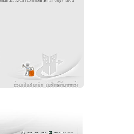
mail เมื่อมีคนมา comment (Email จะถูกเก็บเป็น
บ
่
ร
อ
ล
ม
ง