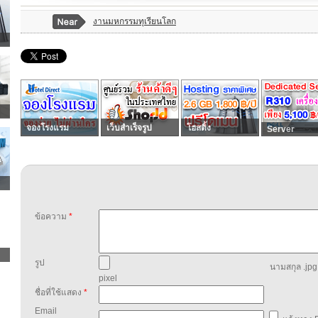
งานมหกรรมทุเรียนโลก
จองโรงแรม
เว็บสำเร็จรูป
โฮสติ้ง
Server
ข้อความ
*
รูป
นามสกุล .jpg,
pixel
ชื่อที่ใช้แสดง
*
Email