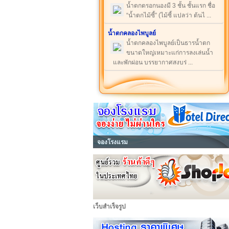
น้ำตกตรอกนองมี 3 ชั้น ชั้นแรก ชื่อ
“น้ำตกไม้ซี้” (ไม้ซี้ แปลว่า ต้นไ ...
น้ำตกคลองไพบูลย์
น้ำตกคลองไพบูลย์เป็นธารน้ำตก
ขนาดใหญ่เหมาะแก่การลงเล่นน้ำ
และพักผ่อน บรรยากาศสงบร่ ...
จองโรงแรม
เว็บสำเร็จรูป