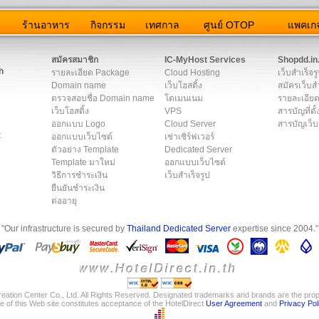
ว
ร้านอาหาร
กิจกรรม
เทศกาล
ศูนย์ OTOP
แพคเกจ
ต่อเรา
|
แผนผัง
|
ข่าวสาร
|
User Agreement
|
Privacy Policy
|
โฆษณา
สมัครสมาชิก
IC-MyHost Services
Shopdd.in
h
รายละเอียด Package
Cloud Hosting
เว็บสำเร็จร
Domain name
เว็บโฮสติ้ง
สมัครเว็บสำ
ตรวจสอบชื่อ Domain name
โดเมนเนม
รายละเอียด
เว็บโฮสติ้ง
VPS
สารบัญที่ตั้
ออกแบบ Logo
Cloud Server
สารบัญเว็บ
t
ออกแบบเว็บไซต์
เช่าเซิร์ฟเวอร์
ตัวอย่าง Template
Dedicated Server
Template มาใหม่
ออกแบบเว็บไซต์
วิธีการชำระเงิน
เว็บสำเร็จรูป
ยืนยันชำระเงิน
ต่ออายุ
"Our infrastructure is secured by
Thailand Dedicated Server
expertise since 2004."
eation Center Co., Ltd. All Rights Reserved. Designated trademarks and brands are the prope
e of this Web site constitutes acceptance of the HotelDirect
User Agreement
and
Privacy Pol