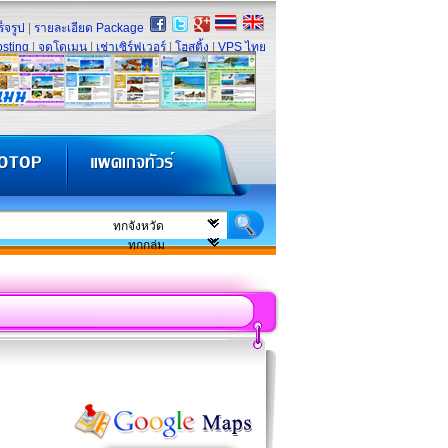
็จรูป
|
รายละเอียด Package
sting
|
จดโดเมน
|
เช่าเซิร์ฟเวอร์
|
โฮสติ้ง
|
VPS ไทย