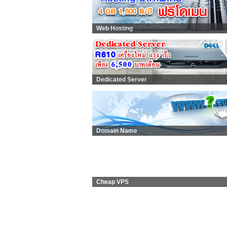
Web Hosting
Dedicated Server
Domain Name
Cheap VPS