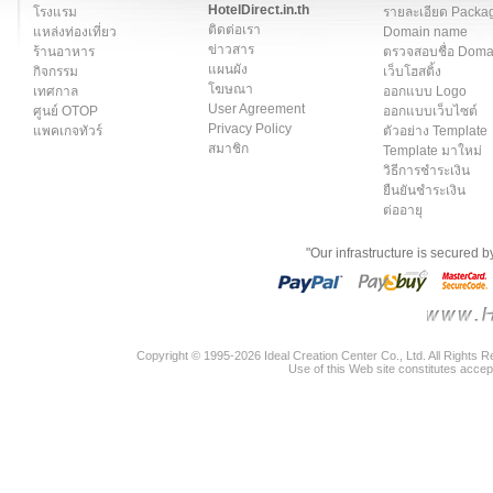
HotelDirect.in.th
โรงแรม
รายละเอียด Packa
ติดต่อเรา
แหล่งท่องเที่ยว
Domain name
ข่าวสาร
ร้านอาหาร
ตรวจสอบชื่อ Dom
แผนผัง
กิจกรรม
เว็บโฮสติ้ง
โฆษณา
เทศกาล
ออกแบบ Logo
User Agreement
ศูนย์ OTOP
ออกแบบเว็บไซต์
Privacy Policy
แพคเกจทัวร์
ตัวอย่าง Template
สมาชิก
Template มาใหม่
วิธีการชำระเงิน
ยืนยันชำระเงิน
ต่ออายุ
"Our infrastructure is secured 
Copyright © 1995-2026 Ideal Creation Center Co., Ltd. All Rights 
Use of this Web site constitutes accep