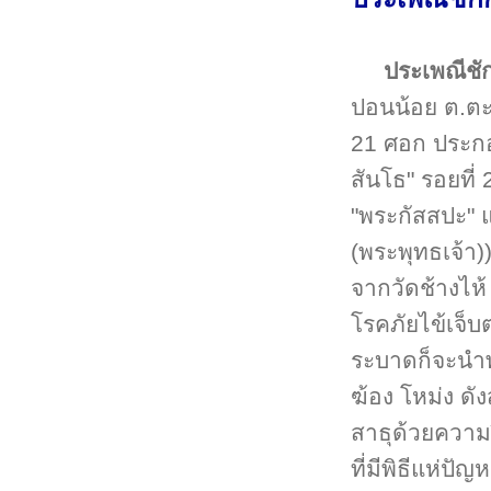
ประเพณีชั
ปอนน้อย ต.ตะ
21 ศอก ประกอ
สันโธ" รอยที่
"พระกัสสปะ" แ
(พระพุทธเจ้า)
จากวัดช้างไห้
โรคภัยไข้เจ็
ระบาดก็จะนำพ
ฆ้อง โหม่ง ดั
สาธุด้วยความ
ที่มีพิธีแห่ป