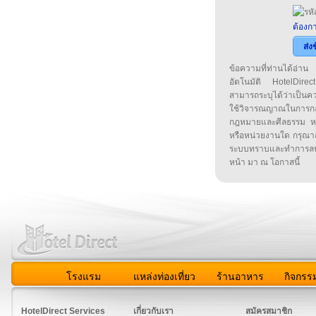
ต้องกา
ส่ง
ข้อความที่ท่านได้อ่
อัตโนมัติ HotelDirect
สามารถระบุได้ว่าเป็นความ
ใช้วิจารณญาณในการก
กฎหมายและศีลธรรม หรือ
หรือหน่วยงานใด กรุณาส่ง
ระบบทราบและทำการลบ
หน้า มา ณ โอกาสนี้
โรงแรม
แหล่งท่องเที่ยว
ร้านอาหาร
กิจกรร
สมาชิก
|
เกี่ยวกับเรา
|
ติดต่อเรา
|
แผนผัง
|
ข่าวสาร
|
User A
HotelDirect Services
เกี่ยวกับเรา
สมัครสมาชิก