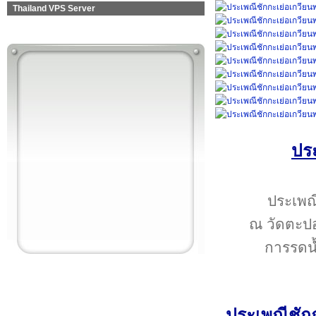
Thailand VPS Server
ประ
ประเพณ
ณ วัดตะปอ
การรดน้
ประเพณีชักก