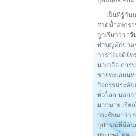
เป็นที่รู้
สาดน้ำสงกรานต
ถูกเรียกว่า “
วั
ทำบุญตักบาตร
การก่อเจดีย์
นาเกลือ การ
ชายทะเลบนหาดย
กิจกรรมระดับแ
ทั่วโลก นอกจา
มากมาย เรียกได
กระซิบมาว่า 
อุปกรณ์ที่มีอ
ประเทศไทย