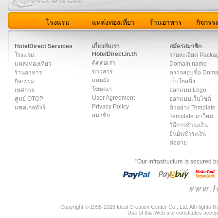
โรงแรม
แหล่งท่องเที่ยว
ร้านอาหาร
กิจกรร
สมาชิก
|
เกี่ยวกับเรา
|
ติดต่อเรา
|
แผนผัง
|
ข่าวสาร
|
User A
HotelDirect Services
เกี่ยวกับเรา
สมัครสมาชิก
HotelDirect.in.th
โรงแรม
รายละเอียด Packa
ติดต่อเรา
แหล่งท่องเที่ยว
Domain name
ข่าวสาร
ร้านอาหาร
ตรวจสอบชื่อ Dom
แผนผัง
กิจกรรม
เว็บโฮสติ้ง
โฆษณา
เทศกาล
ออกแบบ Logo
User Agreement
ศูนย์ OTOP
ออกแบบเว็บไซต์
Privacy Policy
แพคเกจทัวร์
ตัวอย่าง Template
สมาชิก
Template มาใหม่
วิธีการชำระเงิน
ยืนยันชำระเงิน
ต่ออายุ
"Our infrastructure is secured 
Copyright © 1995-2026 Ideal Creation Center Co., Ltd. All Rights 
Use of this Web site constitutes accep