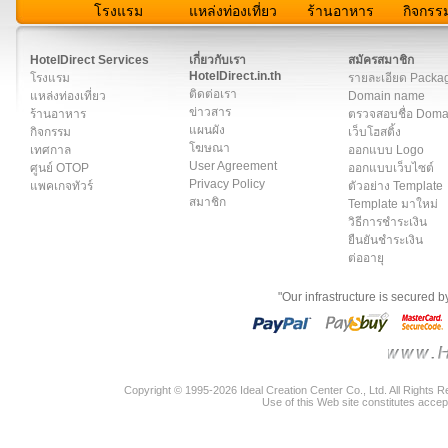
โรงแรม
แหล่งท่องเที่ยว
ร้านอาหาร
กิจกรร
สมาชิก
|
เกี่ยวกับเรา
|
ติดต่อเรา
|
แผนผัง
|
ข่าวสาร
|
User A
HotelDirect Services
เกี่ยวกับเรา
สมัครสมาชิก
HotelDirect.in.th
โรงแรม
รายละเอียด Packa
ติดต่อเรา
แหล่งท่องเที่ยว
Domain name
ข่าวสาร
ร้านอาหาร
ตรวจสอบชื่อ Dom
แผนผัง
กิจกรรม
เว็บโฮสติ้ง
โฆษณา
เทศกาล
ออกแบบ Logo
User Agreement
ศูนย์ OTOP
ออกแบบเว็บไซต์
Privacy Policy
แพคเกจทัวร์
ตัวอย่าง Template
สมาชิก
Template มาใหม่
วิธีการชำระเงิน
ยืนยันชำระเงิน
ต่ออายุ
"Our infrastructure is secured 
Copyright © 1995-2026 Ideal Creation Center Co., Ltd. All Rights 
Use of this Web site constitutes accep