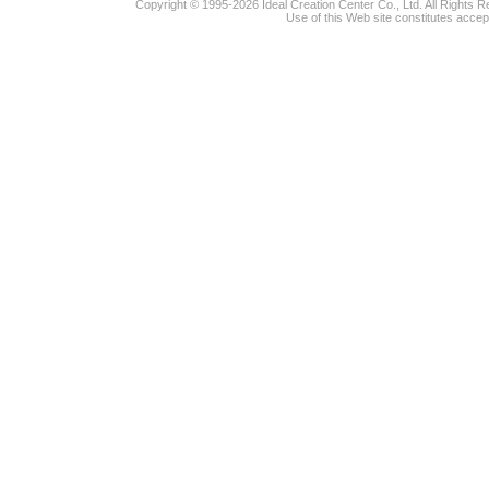
Copyright © 1995-2026 Ideal Creation Center Co., Ltd. All Rights 
Use of this Web site constitutes accep