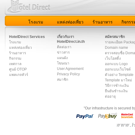
โรงแรม
แหล่งท่องเที่ยว
ร้านอาหาร
กิจกรร
สมาชิก
|
เกี่ยวกับเรา
|
ติดต่อเรา
|
แผนผัง
|
ข่าวสาร
|
User A
HotelDirect Services
เกี่ยวกับเรา
สมัครสมาชิก
HotelDirect.in.th
โรงแรม
รายละเอียด Packa
ติดต่อเรา
แหล่งท่องเที่ยว
Domain name
ข่าวสาร
ร้านอาหาร
ตรวจสอบชื่อ Dom
แผนผัง
กิจกรรม
เว็บโฮสติ้ง
โฆษณา
เทศกาล
ออกแบบ Logo
User Agreement
ศูนย์ OTOP
ออกแบบเว็บไซต์
Privacy Policy
แพคเกจทัวร์
ตัวอย่าง Template
สมาชิก
Template มาใหม่
วิธีการชำระเงิน
ยืนยันชำระเงิน
ต่ออายุ
"Our infrastructure is secured 