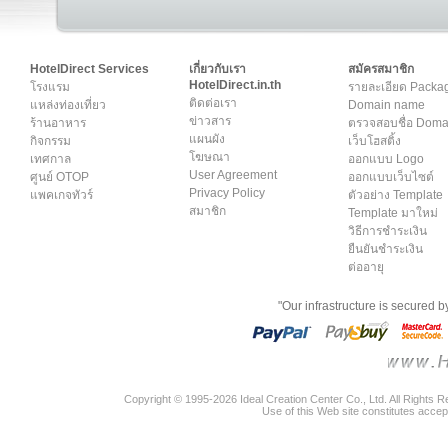
HotelDirect Services
เกี่ยวกับเรา
สมัครสมาชิก
HotelDirect.in.th
โรงแรม
รายละเอียด Packa
ติดต่อเรา
แหล่งท่องเที่ยว
Domain name
ข่าวสาร
ร้านอาหาร
ตรวจสอบชื่อ Dom
แผนผัง
กิจกรรม
เว็บโฮสติ้ง
โฆษณา
เทศกาล
ออกแบบ Logo
User Agreement
ศูนย์ OTOP
ออกแบบเว็บไซต์
Privacy Policy
แพคเกจทัวร์
ตัวอย่าง Template
สมาชิก
Template มาใหม่
วิธีการชำระเงิน
ยืนยันชำระเงิน
ต่ออายุ
"Our infrastructure is secured 
Copyright © 1995-2026 Ideal Creation Center Co., Ltd. All Rights 
Use of this Web site constitutes accep