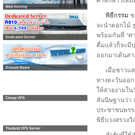
ศาลกล่าวเสมอแ
Web Hosting
พิธีกรรม
ชา
จะนำดอกไม้ ธ
พร้อมกันที่ “
Dedicated Server
ดื่มแล้วก็จะ
ออกมาเต้นสาก
Domain Name
เมื่อชาวแส
ทางตะวันออกต
ให้สวยงามในว
Cheap VPS
สันนิษฐานว่า
ประชาชนพรรคพ
พิธีบวงสรวงวิ
Thailand VPS Server
สำรับที่ใช