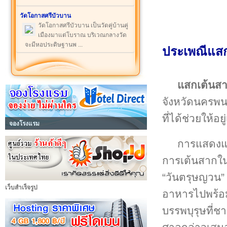
วัดโอกาสศรีบัวบาน
วัดโอกาสศรีบัวบาน เป็นวัดคู่บ้านคู่
เมืองมาแต่โบราณ บริเวณกลางวัด
จะมีหอประดิษฐานพ ...
ประเพณีแสก
แสกเต้นส
จังหวัดนครพน
ที่ได้ช่วยให
จองโรงแรม
การแสดงแ
การเต้นสากในว
“วันตรุษญวน”
เว็บสำเร็จรูป
อาหารไปพร้อมกั
บรรพบุรุษที่