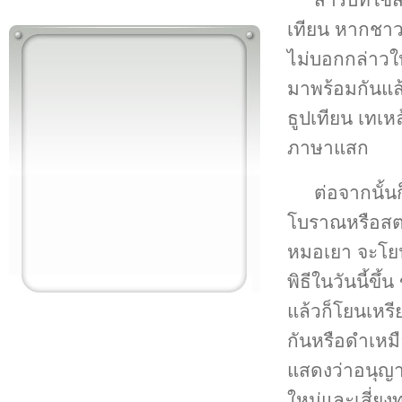
เทียน หากชาวแ
ไม่บอกกล่าวให
มาพร้อมกันแล
ธูปเทียน เทเห
ภาษาแสก
ต่อจากนั้น
โบราณหรือสต
หมอเยา จะโยน
พิธีในวันนี้ข
แล้วก็โยนเหร
กันหรือดำเหม
แสดงว่าอนุญา
ใหม่และเสี่ยง