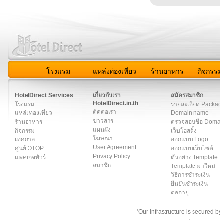
โรงแรม
แหล่งท่องเที่ยว
ร้านอาหาร
กิจกรร
สมาชิก
|
เกี่ยวกับเรา
|
ติดต่อเรา
|
แผนผัง
|
ข่าวสาร
|
User A
HotelDirect Services
เกี่ยวกับเรา
สมัครสมาชิก
HotelDirect.in.th
โรงแรม
รายละเอียด Packa
ติดต่อเรา
แหล่งท่องเที่ยว
Domain name
ข่าวสาร
ร้านอาหาร
ตรวจสอบชื่อ Dom
แผนผัง
กิจกรรม
เว็บโฮสติ้ง
โฆษณา
เทศกาล
ออกแบบ Logo
User Agreement
ศูนย์ OTOP
ออกแบบเว็บไซต์
Privacy Policy
แพคเกจทัวร์
ตัวอย่าง Template
สมาชิก
Template มาใหม่
วิธีการชำระเงิน
ยืนยันชำระเงิน
ต่ออายุ
"Our infrastructure is secured 