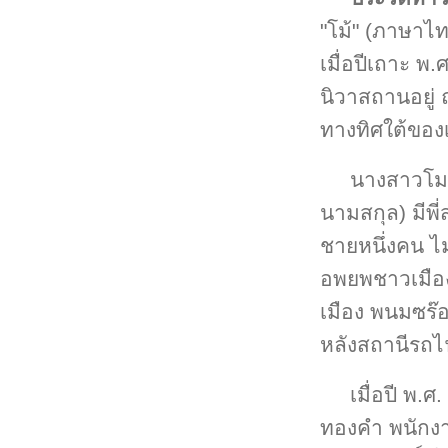
"โม้" (ภาษาไ
เมื่อปีเถาะ พ
นิวาสถานอยู่
ทางทิศใต้ของ
นางสาวโม เ
นามสกุล) มีพี่
ชายหนึ่งคน ไม
อพยพชาวเมืองพ
เมือง พนมซร๊อ
หลังสถานีรถไฟ
เมื่อปี พ.
ทองคำ พนักงา