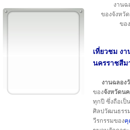
งานฉล
ของจังหวั
ของท
เที่ยวชม งา
นครราชสีม
งานฉลองวั
ของ
จังหวัดน
ทุกปี ซึ่งถือ
ศิลปวัฒนธรรมแ
วีรกรรมของ
ค