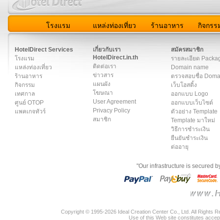
โรงแรม
แหล่งท่องเที่ยว
ร้านอาหาร
กิจกรร
สมาชิก
|
เกี่ยวกับเรา
|
ติดต่อเรา
|
แผนผัง
|
ข่าวสาร
|
User A
HotelDirect Services
เกี่ยวกับเรา
สมัครสมาชิก
HotelDirect.in.th
โรงแรม
รายละเอียด Packa
ติดต่อเรา
แหล่งท่องเที่ยว
Domain name
ข่าวสาร
ร้านอาหาร
ตรวจสอบชื่อ Dom
แผนผัง
กิจกรรม
เว็บโฮสติ้ง
โฆษณา
เทศกาล
ออกแบบ Logo
User Agreement
ศูนย์ OTOP
ออกแบบเว็บไซต์
Privacy Policy
แพคเกจทัวร์
ตัวอย่าง Template
สมาชิก
Template มาใหม่
วิธีการชำระเงิน
ยืนยันชำระเงิน
ต่ออายุ
"Our infrastructure is secured 
Copyright © 1995-2026 Ideal Creation Center Co., Ltd. All Rights 
Use of this Web site constitutes accep