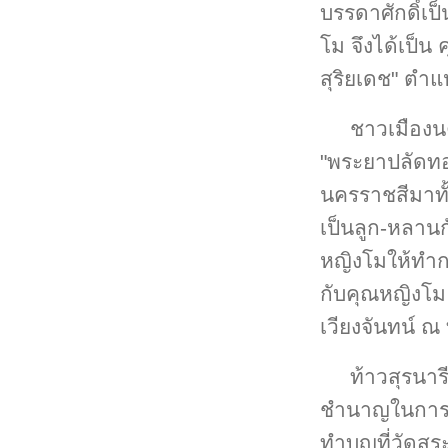
บรรดาศักดิ์เป
โม จึงได้เป็น
สุริยเดช" ตำ
ชาวเมืองน
"พระยาปลัดทอ
นครราชสีมาทั้
เป็นลูก-หลานก
หญิงโมให้ทำกา
กับคุณหญิงโม 
เวียงจันทน์ ณ 
ท้าวสุรนา
ชำนาญในการขี
ทำบุญที่วัดสร