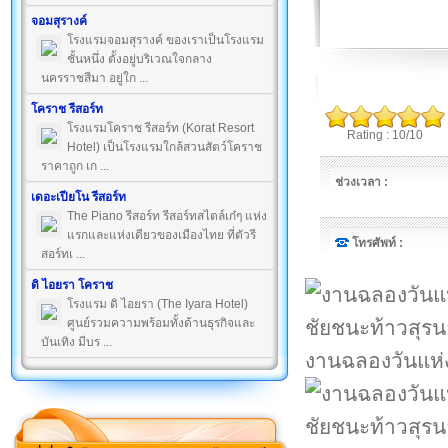
จอมสุรางค์
โรงแรมจอมสุรางค์ ของเราเป็นโรงแรม
ชั้นหนึ่ง ตั้งอยู่บริเวณใจกลาง
นครราชสีมา อยู่ใก ...
โคราช รีสอร์ท
โรงแรมโคราช รีสอร์ท (Korat Resort
Rating : 10/10
Hotel) เป็นโรงแรมใกล้สวนสัตว์โคราช
ราคาถูก เก ...
ช่วงเวลา :
เดอะเปียโน รีสอร์ท
The Piano รีสอร์ท รีสอร์ทสไตล์เก๋ๆ แห่ง
แรกและแห่งเดียวของเมืองไทย ที่ตัวรี
โทรศัพท์ :
สอร์ทเ ...
ดิ ไอยรา โคราช
โรงแรม ดิ ไอยรา (The Iyara Hotel)
ศูนย์รวมความพร้อมทั้งด้านธุรกิจและ
บันเทิง มีบร ...
งานฉลองวันแห่ง