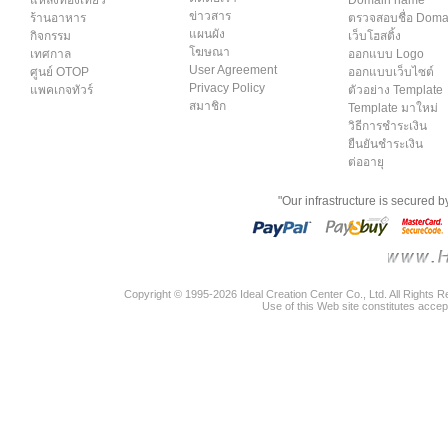
แหล่งท่องเที่ยว
Domain name
ข่าวสาร
ร้านอาหาร
ตรวจสอบชื่อ Dom
แผนผัง
กิจกรรม
เว็บโฮสติ้ง
โฆษณา
เทศกาล
ออกแบบ Logo
User Agreement
ศูนย์ OTOP
ออกแบบเว็บไซต์
Privacy Policy
แพคเกจทัวร์
ตัวอย่าง Template
สมาชิก
Template มาใหม่
วิธีการชำระเงิน
ยืนยันชำระเงิน
ต่ออายุ
"Our infrastructure is secured 
Copyright © 1995-2026 Ideal Creation Center Co., Ltd. All Rights 
Use of this Web site constitutes accep