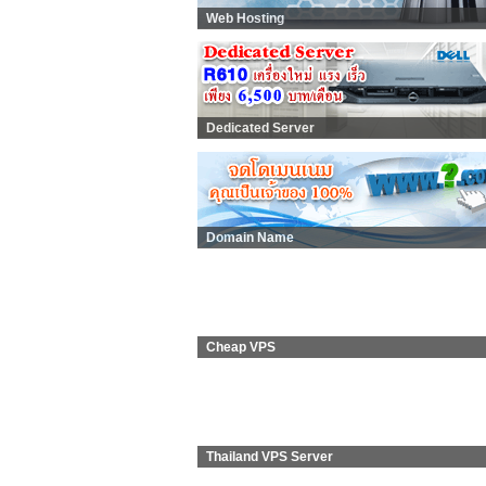
Web Hosting
Dedicated Server
Domain Name
Cheap VPS
Thailand VPS Server