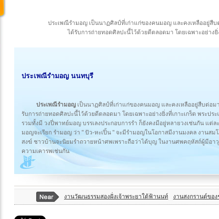
ประเพณีรำมอญ เป็นนาฏศิลป์ที่เก่าแก่ของคนมอญ และคงเหลืออยู่สืบต่อ
ได้รับการถ่ายทอดศิลปะนี้ไว้ด้วยดีตลอดมา โดยเฉพาะอย่างยิ
ประเพณีรำมอญ นนทบุรี
ประเพณีรำมอญ
เป็นนาฏศิลป์ที่เก่าแก่ของคนมอญ และคงเหลืออยู่สืบต่อมาจน
รับการถ่ายทอดศิลปะนี้ไว้ด้วยดีตลอดมา โดยเฉพาะอย่างยิ่งที่เกาะเกร็ด พระประแ
รวมทั้งมี วงปี่พาทย์มอญ บรรเลงประกอบการรำ ก็ยังคงมีอยู่หลายวงเช่นกัน แต่ละ
มอญจะเรียก รำมอญ ว่า " ปัว-หะเปิ้น " จะมีรำมอญในโอกาสมีงานมงคล งา
สงฆ์ ชาวบ้านจะนิยมรำถวายหน้าศพเพราะถือว่าได้บุญ ในงานศพคฤหัสถ์ผู้มีอาวุโส
ความเคารพเช่นกัน
งานวัฒนธรรมสองฝั่งเจ้าพระยาใต้ฟ้านนท์
งานสงกรานต์ขอ