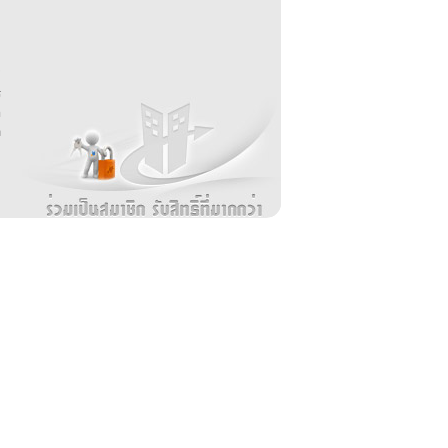
บ
่
ร
อ
ล
ม
ง