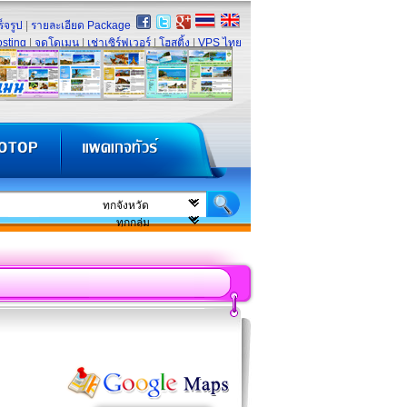
็จรูป
|
รายละเอียด Package
sting
|
จดโดเมน
|
เช่าเซิร์ฟเวอร์
|
โฮสติ้ง
|
VPS ไทย