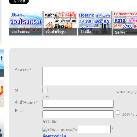
จองโรงแรม
เว็บสำเร็จรูป
โฮสติ้ง
Server
ข้อความ
*
รูป
นามสกุล .jpg,
pixel
ชื่อที่ใช้แสดง
*
Email
แจ้งทาง E
ความลับ)
*
ต้องการรหัสอื่น