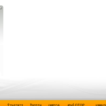
ว
ร้านอาหาร
กิจกรรม
เทศกาล
ศูนย์ OTOP
แพคเกจ