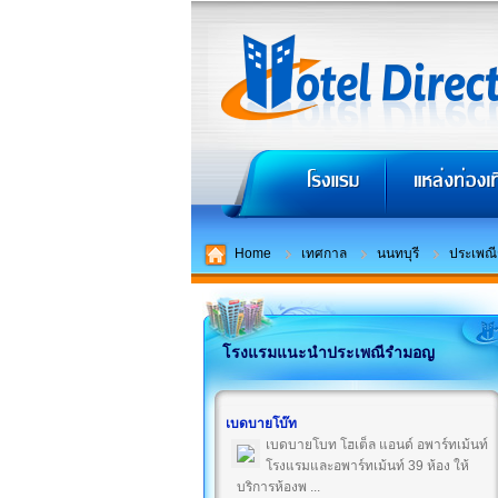
Home
เทศกาล
นนทบุรี
ประเพณ
โรงแรมแนะนำประเพณีรำมอญ
เบดบายโบ๊ท
เบดบายโบท โฮเต็ล แอนด์ อพาร์ทเม้นท์
โรงแรมและอพาร์ทเม้นท์ 39 ห้อง ให้
บริการห้องพ ...