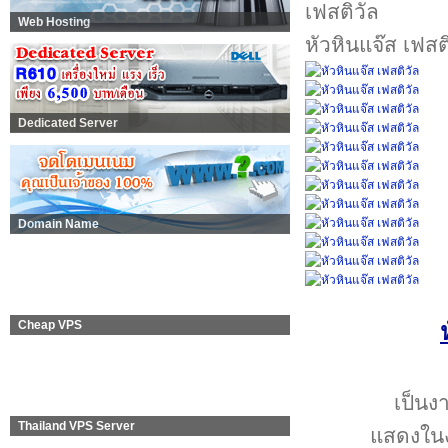
Web Hosting
หัวหินแจ๊ส เฟสต
Dedicated Server
Domain Name
Cheap VPS
เป็นง
Thailand VPS Server
แสดงในง