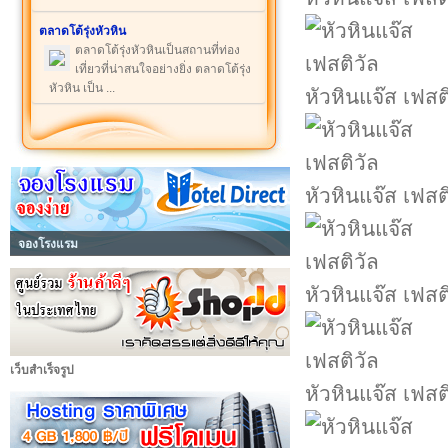
ตลาดโต้รุ่งหัวหิน
ตลาดโต้รุ่งหัวหินเป็นสถานที่ท่อง
เที่ยวที่น่าสนใจอย่างยิ่ง ตลาดโต้รุ่ง
หัวหิน เป็น ...
หัวหินแจ๊ส เฟสต
หัวหินแจ๊ส เฟสต
จองโรงแรม
หัวหินแจ๊ส เฟสต
เว็บสำเร็จรูป
หัวหินแจ๊ส เฟสต