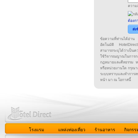
ความล
ต้องกา
ส่ง
ข้อความที่ท่านได้อ่
อัตโนมัติ HotelDirect
สามารถระบุได้ว่าเป็นความ
ใช้วิจารณญาณในการก
กฎหมายและศีลธรรม หรือ
หรือหน่วยงานใด กรุณาส่ง
ระบบทราบและทำการลบ
หน้า มา ณ โอกาสนี้
โรงแรม
แหล่งท่องเที่ยว
ร้านอาหาร
กิจกรร