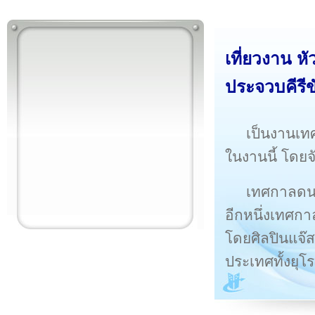
เที่ยวงาน ห
ประจวบคีรีข
เป็นงานเท
ในงานนี้ โดย
เทศกาลดนตร
อีกหนึ่งเทศก
โดยศิลปินแจ๊
ประเทศทั้งยุโ