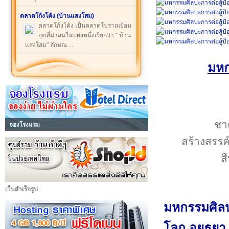
ตลาดโก้งโค้ง (บ้านแสงโสม)
ตลาดโก้งโค้ง เป็นตลาดโบราณย้อน
ยุคที่น่าสนใจแห่งหนึ่งเรียกว่า " บ้าน
แสงโสม" ลักษณ ...
มหก
ชาต
จองโรงแรม
สร้างสรรค
ส
เว็บสำเร็จรูป
มหกรรมศิลป
โลก อยุธยา