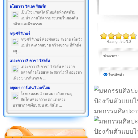
อโยธารา วิลเลจ รีสอร์ท
เป็นโรงแรมสไตล์ไทยติดทิวทัศน์ริม
แม่น้ำ ภายใต้ความสงบร่มรื่นของต้น
กล้วยและพืชพรรณ ...
กรุงศรี ริเวอร์
กรุงศรี ริเวอร์ ห้องพักสวย สะอาด เห็นวิว
Rating : 9.5/10
แม่น้ำ สะดวกสบาย กว้างขวาง ที่พักตั้ง
อยู ...
ช่วงเวลา :
เดอะคาวาลิ คาซ่า รีสอร์ท
เดอะคาวาลิ คาซ่า รีสอร์ท ห่างจาก
ตลาดน้ำอโยธยาและสถานีรถไฟอยุธยา
โทรศัพท์ :
เพียง 5 นาทีหากเด ...
อยุธยา การ์เด้น ริเวอร์โฮม
โรงแรมสงบเงียบเหมาะกับการอยู่
สันโดษห้องกว้าง ตกแต่งสวย
บรรยากาศเงียบสงบ สัมผัสได ...
มหกรรมศิลปะกา