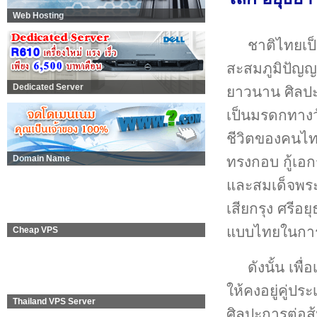
Web Hosting
ชาติไทยเป็
สะสมภูมิปัญญา
Dedicated Server
ยาวนาน ศิลปะ
เป็นมรดกทางวั
ชีวิตของคนไท
ทรงกอบ กู้เอก
Domain Name
และสมเด็จพร
เสียกรุง ศรีอยุ
แบบไทยในการ
Cheap VPS
ดังนั้น เพ
ให้คงอยู่คู่
Thailand VPS Server
ศิลปะการต่อสู