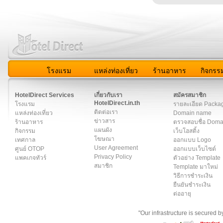
โรงแรม
แหล่งท่องเที่ยว
ร้านอาหาร
กิจกรร
สมาชิก
|
เกี่ยวกับเรา
|
ติดต่อเรา
|
แผนผัง
|
ข่าวสาร
|
User A
HotelDirect Services
เกี่ยวกับเรา
สมัครสมาชิก
HotelDirect.in.th
โรงแรม
รายละเอียด Packa
ติดต่อเรา
แหล่งท่องเที่ยว
Domain name
ข่าวสาร
ร้านอาหาร
ตรวจสอบชื่อ Dom
แผนผัง
กิจกรรม
เว็บโฮสติ้ง
โฆษณา
เทศกาล
ออกแบบ Logo
User Agreement
ศูนย์ OTOP
ออกแบบเว็บไซต์
Privacy Policy
แพคเกจทัวร์
ตัวอย่าง Template
สมาชิก
Template มาใหม่
วิธีการชำระเงิน
ยืนยันชำระเงิน
ต่ออายุ
"Our infrastructure is secured 