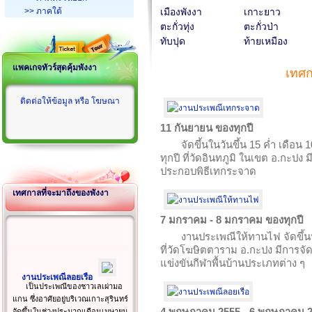
>> ภาคใต้
เมืองพังงา
เกาะยาว
ตะกั่วทุ่ง
ตะกั่วป่า
ทับปุด
ท้ายเหมือง
แพคเกจทัวร์สุดคุ้มพังงา
เทศก
ติดต่อให้ข้อมูล หรือ โฆษณา
11 กันยายน ของทุกปี
จัดขึ้นในวันขึ้น 15 ค่ำ เดือ
ทุกปี ที่วัดอินทภูมิ ในเขต อ.กะ
ประกอบพิธีเทกระจาด
เทศกาลที่จะมาถึงของพังงา
7 มกราคม - 8 มกราคม ของทุกปี
งานประเพณีให้ทานไฟ จัดขึ้น
ที่วัดโฆษิตตาราม อ.กะปง มีการจ
แข่งขันกีฬาพื้นบ้านประเภทต่าง ๆ
งานประเพณีลอยเรือ
เป็นประเพณีของชาวเลเผ่ามอ
แกน ซึ่งอาศัยอยู่บริเวณเกาะสุรินทร์
4 พฤษภาคม 2555 - 6 พฤษภาคม 
จัดขึ้นในช่วงประมาณเดือนเมษายน