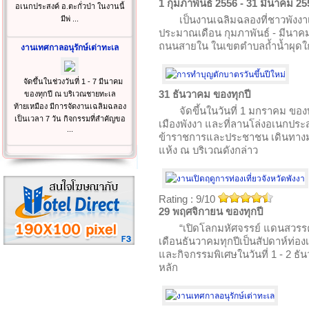
1 กุมภาพันธ์ 2556 - 31 มีนาคม 25
อเนกประสงค์ อ.ตะกั่วป่า ในงานนี้
เป็นงานเฉลิมฉลองที่ชาวพังงาเ
มีพ่ ...
ประมาณเดือน กุมภาพันธ์ - มีนาคมข
ถนนสายใน ในเขตตำบลถ้ำน้ำผุดใ
งานเทศกาลอนุรักษ์เต่าทะเล
จัดขึ้นในช่วงวันที่ 1 - 7 มีนาคม
31 ธันวาคม ของทุกปี
ของทุกปี ณ บริเวณชายทะเล
ท้ายเหมือง มีการจัดงานเฉลิมฉลอง
จัดขึ้นในวันที่ 1 มกราคม ข
เป็นเวลา 7 วัน กิจกรรมที่สำคัญขอ
เมืองพังงา และที่ลานโล่งอเนกประสง
...
ข้าราชการและประชาชน เดินทางม
แห้ง ณ บริเวณดังกล่าว
Rating : 9/10
29 พฤศจิกายน ของทุกปี
“เปิดโลกมหัศจรรย์ แดนสวรรค
เดือนธันวาคมทุกปีเป็นสัปดาห์ท่องเ
และกิจกรรมพิเศษในวันที่ 1 - 2
หลัก