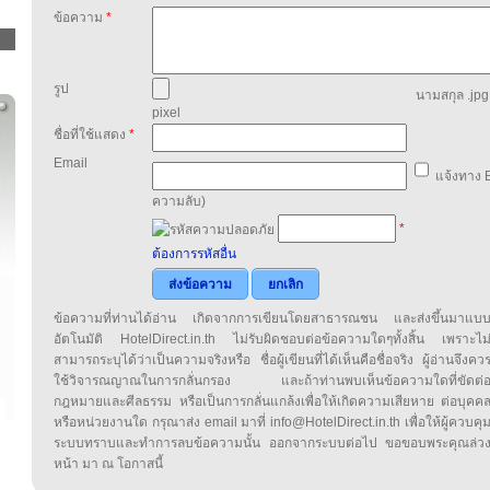
ข้อความ
*
รูป
นามสกุล .jpg,
pixel
ชื่อที่ใช้แสดง
*
Email
แจ้งทาง E
ความลับ)
*
ต้องการรหัสอื่น
ส่งข้อความ
ยกเลิก
ข้อความที่ท่านได้อ่าน เกิดจากการเขียนโดยสาธารณชน และส่งขึ้นมาแบ
อัตโนมัติ HotelDirect.in.th ไม่รับผิดชอบต่อข้อความใดๆทั้งสิ้น เพราะไม
สามารถระบุได้ว่าเป็นความจริงหรือ ชื่อผู้เขียนที่ได้เห็นคือชื่อจริง ผู้อ่านจึงคว
ใช้วิจารณญาณในการกลั่นกรอง และถ้าท่านพบเห็นข้อความใดที่ขัดต่
กฎหมายและศีลธรรม หรือเป็นการกลั่นแกล้งเพื่อให้เกิดความเสียหาย ต่อบุคค
หรือหน่วยงานใด กรุณาส่ง email มาที่ info@HotelDirect.in.th เพื่อให้ผู้ควบคุ
ระบบทราบและทำการลบข้อความนั้น ออกจากระบบต่อไป ขอขอบพระคุณล่ว
หน้า มา ณ โอกาสนี้