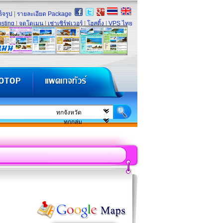
็จรูป
|
รายละเอียด Package
sting
|
จดโดเมน
|
เช่าเซิร์ฟเวอร์
|
โฮสติ้ง
|
VPS ไทย