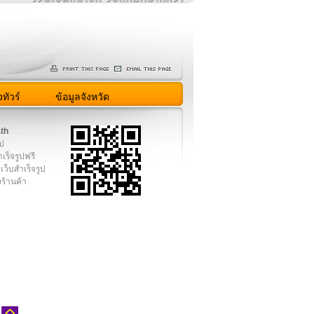
ทัวร์
ข้อมูลจังหวัด
.th
ูป
เร็จรูปฟรี
เว็บสำเร็จรูป
งร้านค้า