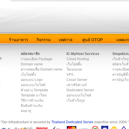
ว
ร้านอาหาร
กิจกรรม
เทศกาล
ศูนย์ OTOP
แพคเกจ
ต่อเรา
|
แผนผัง
|
ข่าวสาร
|
User Agreement
|
Privacy Policy
|
โฆษณา
สมัครสมาชิก
IC-MyHost Services
Shopdd.in
h
รายละเอียด Package
Cloud Hosting
เว็บสำเร็จร
Domain name
เว็บโฮสติ้ง
สมัครเว็บสำ
ตรวจสอบชื่อ Domain name
โดเมนเนม
รายละเอียด
เว็บโฮสติ้ง
VPS
สารบัญที่ตั้
ออกแบบ Logo
Cloud Server
สารบัญเว็บ
t
ออกแบบเว็บไซต์
เช่าเซิร์ฟเวอร์
ตัวอย่าง Template
Dedicated Server
Template มาใหม่
ออกแบบเว็บไซต์
วิธีการชำระเงิน
เว็บสำเร็จรูป
ยืนยันชำระเงิน
ต่ออายุ
"Our infrastructure is secured by
Thailand Dedicated Server
expertise since 2004."