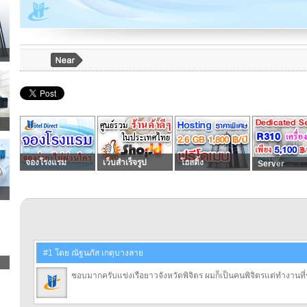
จองโรงแรม
เว็บสำเร็จรูป
โฮสติ้ง
Server
#1 โดย ณัฐนภัส เกตุบางลาย
ชอบมากครับแข่งเรือยาวจังหวัดพิจิตร ผมก็เป็นคนพิจิตรแต่ทำงานที่ช