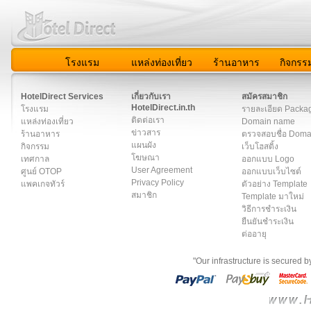
โรงแรม
แหล่งท่องเที่ยว
ร้านอาหาร
กิจกรร
สมาชิก
|
เกี่ยวกับเรา
|
ติดต่อเรา
|
แผนผัง
|
ข่าวสาร
|
User A
HotelDirect Services
เกี่ยวกับเรา
สมัครสมาชิก
HotelDirect.in.th
โรงแรม
รายละเอียด Packa
ติดต่อเรา
แหล่งท่องเที่ยว
Domain name
ข่าวสาร
ร้านอาหาร
ตรวจสอบชื่อ Dom
แผนผัง
กิจกรรม
เว็บโฮสติ้ง
โฆษณา
เทศกาล
ออกแบบ Logo
User Agreement
ศูนย์ OTOP
ออกแบบเว็บไซต์
Privacy Policy
แพคเกจทัวร์
ตัวอย่าง Template
สมาชิก
Template มาใหม่
วิธีการชำระเงิน
ยืนยันชำระเงิน
ต่ออายุ
"Our infrastructure is secured 