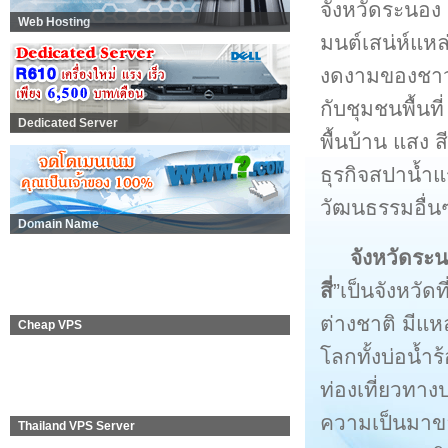
จังหวัดระนอง 
Web Hosting
มนต์เสน่ห์แหล
งดงามของชาวจ
กับชุมชนพื้น
Dedicated Server
พื้นบ้าน แสง ส
ธุรกิจสปาน้ำ
วัฒนธรรมอื่น
Domain Name
จังหวัดระ
สี่
”เป็นจังหวัด
ต่างชาติ มีแหล
Cheap VPS
โลกทั้งบ่อน้ำ
ท่องเที่ยวทาง
ความเป็นมาของ
Thailand VPS Server