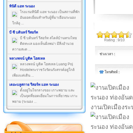
ทินิดี แอท ระนอง
โรงแรมทินิดี แอท ระนอง เป็นสถานที่พัก
อันยอดเยี่ยมสำหรับผู้ที่มาเยือนระนอง
ใกล้อุ ...
บี ซี บดินทร์ รีสอร์ท
บี ซี บดินทร์ รีสอร์ท สไตล์บ้านทรงไทย
Rating : 9/10
ติดทะเล มองเห็นฝั่งพม่า มีสิ่งอำนวย
ความสะด ...
ช่วงเวลา :
หลวงพจน์ บูติค โฮสเทล
หลวงพจน์ บูติค โฮสเทล Luang Poj
Hostelพระราชวังรัตนรังสรรค์อยู่ใกล้
โทรศัพท์ :
เพียงแค่เดิน ...
เดอะบลูสกาย รีสอร์ท แอท ระนอง
ตั้งอยู่ในใจกลางของ เกาะพยาม และ
เป็นจุดที่ยอดเยี่ยมในการเที่ยวชม เกาะ
พยาม (ระนอง ...
งานเปิดเมืองระ