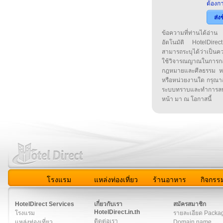
ต้องกา
ส่ง
ข้อความที่ท่านได้อ่
อัตโนมัติ HotelDirect
สามารถระบุได้ว่าเป็นความ
ใช้วิจารณญาณในการก
กฎหมายและศีลธรรม หรือ
หรือหน่วยงานใด กรุณาส่ง
ระบบทราบและทำการลบ
หน้า มา ณ โอกาสนี้
โรงแรม
แหล่งท่องเที่ยว
ร้านอาหาร
กิจกรร
สมาชิก
|
เกี่ยวกับเรา
|
ติดต่อเรา
|
แผนผัง
|
ข่าวสาร
|
User A
HotelDirect Services
เกี่ยวกับเรา
สมัครสมาชิก
HotelDirect.in.th
โรงแรม
รายละเอียด Packa
ติดต่อเรา
แหล่งท่องเที่ยว
Domain name