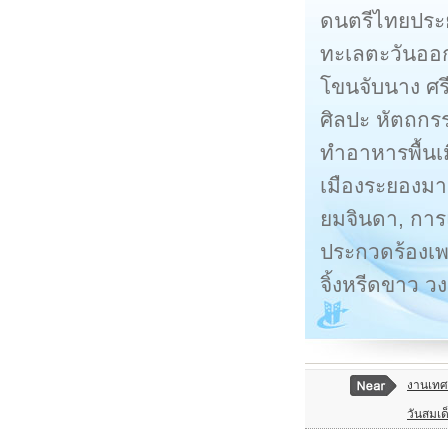
ดนตรีไทยประยุ
ทะเลตะวันออก
โขนจับนาง ศร
ศิลปะ หัตถกร
ทำอาหารพื้นเ
เมืองระยองมา
ยมจินดา, การ
ประกวดร้องเพล
จิ้งหรีดขาว วง
งานเทศ
วันสมเ