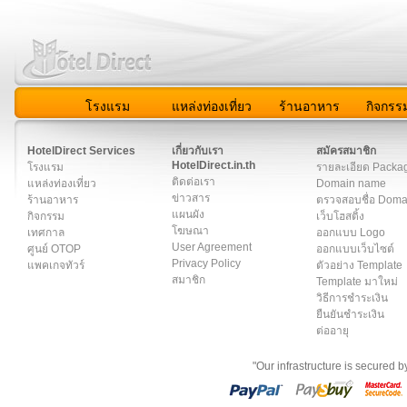
โรงแรม
แหล่งท่องเที่ยว
ร้านอาหาร
กิจกรร
สมาชิก
|
เกี่ยวกับเรา
|
ติดต่อเรา
|
แผนผัง
|
ข่าวสาร
|
User A
HotelDirect Services
เกี่ยวกับเรา
สมัครสมาชิก
HotelDirect.in.th
โรงแรม
รายละเอียด Packa
ติดต่อเรา
แหล่งท่องเที่ยว
Domain name
ข่าวสาร
ร้านอาหาร
ตรวจสอบชื่อ Dom
แผนผัง
กิจกรรม
เว็บโฮสติ้ง
โฆษณา
เทศกาล
ออกแบบ Logo
User Agreement
ศูนย์ OTOP
ออกแบบเว็บไซต์
Privacy Policy
แพคเกจทัวร์
ตัวอย่าง Template
สมาชิก
Template มาใหม่
วิธีการชำระเงิน
ยืนยันชำระเงิน
ต่ออายุ
"Our infrastructure is secured 