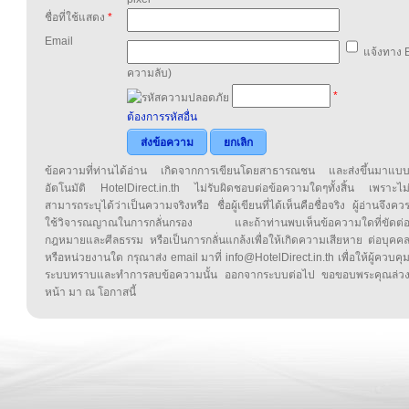
ชื่อที่ใช้แสดง
*
Email
แจ้งทาง E
ความลับ)
*
ต้องการรหัสอื่น
ส่งข้อความ
ยกเลิก
ข้อความที่ท่านได้อ่าน เกิดจากการเขียนโดยสาธารณชน และส่งขึ้นมาแบ
อัตโนมัติ HotelDirect.in.th ไม่รับผิดชอบต่อข้อความใดๆทั้งสิ้น เพราะไม
สามารถระบุได้ว่าเป็นความจริงหรือ ชื่อผู้เขียนที่ได้เห็นคือชื่อจริง ผู้อ่านจึงคว
ใช้วิจารณญาณในการกลั่นกรอง และถ้าท่านพบเห็นข้อความใดที่ขัดต่
กฎหมายและศีลธรรม หรือเป็นการกลั่นแกล้งเพื่อให้เกิดความเสียหาย ต่อบุคค
หรือหน่วยงานใด กรุณาส่ง email มาที่ info@HotelDirect.in.th เพื่อให้ผู้ควบคุ
ระบบทราบและทำการลบข้อความนั้น ออกจากระบบต่อไป ขอขอบพระคุณล่ว
หน้า มา ณ โอกาสนี้