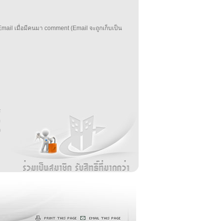
mail เมื่อมีคนมา comment (Email จะถูกเก็บเป็น
บ
่
ร
อ
ล
ม
ง