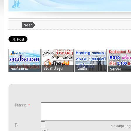
จองโรงแรม
เว็บสำเร็จรูป
โฮสติ้ง
Server
ข้อความ
*
รูป
นามสกุล .jpg,
pixel