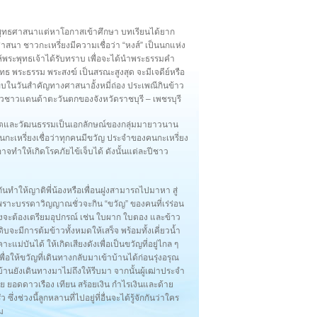
พุทธศาสนาแต่หาโอกาสเข้าศึกษา บทเรียนได้ยาก
นา ชาวกะเหรี่ยงมีความเชื่อว่า “หงส์” เป็นนกแห่ง
พระพุทธเจ้าได้รับทราบ เพื่อจะได้นำพระธรรมคำ
ุทธ พระธรรม พระสงฆ์ เป็นสรณะสูงสุด จะมีเจดีย์หรือ
กอบในวันสำคัญทางศาสนาอั้งหมี่ถ่อง ประเพณีกินข้าว
นวชาวแดนด้าตะวันตกของจังหวัดราชบุรี – เพชรบุรี
ถีชีวิตและวัฒนธรรมเป็นเอกลักษณ์ของกลุ่มมายาวนาน
กะเหรี่ยงเชื่อว่าทุกคนมีขวัญ ประจำของคนกะเหรี่ยง
อาจทำให้เกิดโรคภัยไข้เจ็บได้ ดังนั้นแต่ละปีชาว
กันทำให้ญาติพี่น้องหรือเพื่อนฝูงสามารถไปมาหา สู่
ดี เพราะบรรดาวิญญาณชั่วจะกิน “ขวัญ” ของคนที่เร่ร่อน
ี่ยงจะต้องเตรียมอุปกรณ์ เช่น ใบผาก ใบตอง และข้าว
บจะมีการต้มข้าวทั้งหมดให้เสร็จ พร้อมทั้งเคี่ยวน้ำ
ม่บันได้ ให้เกิดเสียงดังเพื่อเป็นขวัญที่อยู่ไกล ๆ
ื่อให้ขวัญที่เดินทางกลับมาเข้าบ้านได้ก่อนรุ่งอรุณ
ลบ้านยังเดินทางมาไม่ถึงให้รีบมา จากนั้นผู้เฒ่าประจำ
อย ยอดดาวเรือง เทียน สร้อยเงิน กำไรเงินและด้าย
่วงนี้ลูกหลานที่ไปอยู่ที่อื่นจะได้รู้จักกันว่าใคร
ม