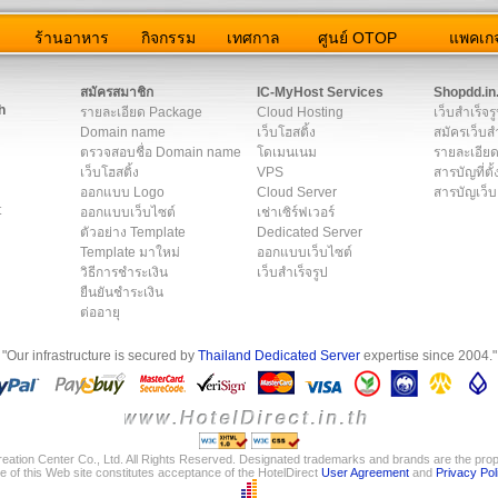
ว
ร้านอาหาร
กิจกรรม
เทศกาล
ศูนย์ OTOP
แพคเกจ
ต่อเรา
|
แผนผัง
|
ข่าวสาร
|
User Agreement
|
Privacy Policy
|
โฆษณา
สมัครสมาชิก
IC-MyHost Services
Shopdd.in
h
รายละเอียด Package
Cloud Hosting
เว็บสำเร็จร
Domain name
เว็บโฮสติ้ง
สมัครเว็บสำ
ตรวจสอบชื่อ Domain name
โดเมนเนม
รายละเอียด
เว็บโฮสติ้ง
VPS
สารบัญที่ตั้
ออกแบบ Logo
Cloud Server
สารบัญเว็บ
t
ออกแบบเว็บไซต์
เช่าเซิร์ฟเวอร์
ตัวอย่าง Template
Dedicated Server
Template มาใหม่
ออกแบบเว็บไซต์
วิธีการชำระเงิน
เว็บสำเร็จรูป
ยืนยันชำระเงิน
ต่ออายุ
"Our infrastructure is secured by
Thailand Dedicated Server
expertise since 2004."
eation Center Co., Ltd. All Rights Reserved. Designated trademarks and brands are the prope
e of this Web site constitutes acceptance of the HotelDirect
User Agreement
and
Privacy Pol