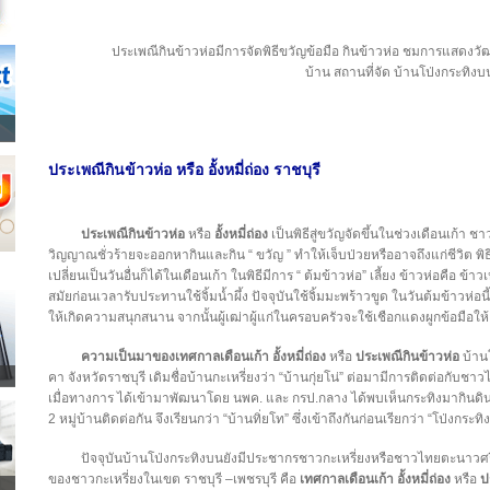
ประเพณีกินข้าวห่อมีการจัดพิธีขวัญข้อมือ กินข้าวห่อ ชมการแสดงวัฒ
บ้าน สถานที่จัด บ้านโป่งกระทิงบ
ประเพณีกินข้าวห่อ หรือ
อั้งหมี่ถ่อง
ราชบุรี
ประเพณีกินข้าวห่อ
หรือ
อั้งหมี่ถ่อง
เป็นพิธีสู่ขวัญจัดขึ้นในช่วงเดือนเก้า ชา
วิญญาณชั่วร้ายจะออกหากินและกิน “ ขวัญ ” ทำให้เจ็บป่วยหรืออาจถึงแก่ชีวิต พิธี
เปลี่ยนเป็นวันอื่นก็ได้ในเดือนเก้า ในพิธีมีการ “ ต้มข้าวห่อ” เลี้ยง ข้าวห่อคือ
สมัยก่อนเวลารับประทานใช้จิ้มน้ำผึ้ง ปัจจุบันใช้จิ้มมะพร้าวขูด ในวันต้มข้าวห่อนี้
ให้เกิดความสนุกสนาน จากนั้นผู้เฒ่าผู้แก่ในครอบครัวจะใช้เชือกแดงผูกข้อมือให
ความเป็นมาของเทศกาลเดือนเก้า
อั้งหมี่ถ่อง
หรือ
ประเพณีกินข้าวห่อ
บ้านโ
คา จังหวัดราชบุรี เดิมชื่อบ้านกะเหรี่ยงว่า “บ้านกุ่ยโน่” ต่อมามีการติดต่อกับช
เมื่อทางการ ได้เข้ามาพัฒนาโดย นพค. และ กรป.กลาง ได้พบเห็นกระทิงมากินดินโป่งอ
2 หมู่บ้านติดต่อกัน จึงเรียนกว่า “บ้านทิ่ยโท” ซึ่งเข้าถึงกันก่อนเรียกว่า “โป่งกระ
ปัจจุบันบ้านโป่งกระทิงบนยังมีประชากรชาวกะเหรี่ยงหรือชาวไทยตะนาวศร
ของชาวกะเหรี่ยงในเขต ราชบุรี –เพชรบุรี คือ
เทศกาลเดือนเก้า อั้งหมี่ถ่อง
หรือ
ป