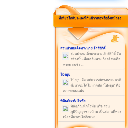
ที่เที่ยวใกล้ประเพณีกินข้าวห่อหรืออั้งหมี่ถ่อง
สวนป่าสมเด็จพระนางเจ้าสิริกิติ์
สวนป่าสมเด็จพระนางเจ้าสิริกิติ์ จัด
สร้างขึ้นเพื่อเฉลิมพระเกียรติสมเด็จ
พระนางเจ้า ...
โป่งยุบ
โป่งยุบ คือ มหัศจรรย์ทางธรรมชาติ
ซึ่งหาชมได้ไม่มากนัก "โป่งยุบ" คือ
สภาพของแผ่น ...
พิพิธภัณฑ์ภโวทัย
พิพิธภัณฑ์ภโวทัย หรือ สวน
ภูมิปัญญาชาวบ้าน เป็นสถานที่ท่อง
เที่ยวที่น่าสนใจอีกแห่ง ...