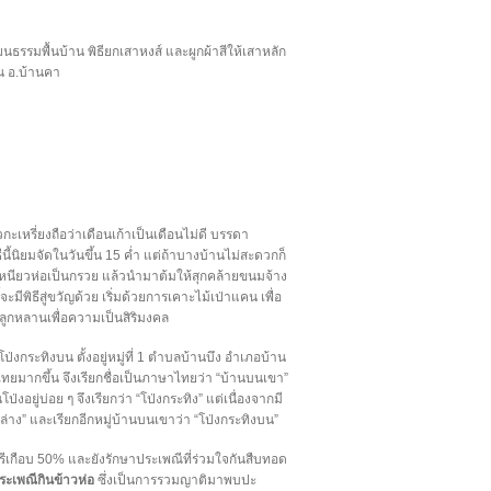
นธรรมพื้นบ้าน พิธียกเสาหงส์ และผูกผ้าสีให้เสาหลัก
น อ.บ้านคา
วกะเหรี่ยงถือว่าเดือนเก้าเป็นเดือนไม่ดี บรรดา
นี้นิยมจัดในวันขึ้น 15 ค่ำ แต่ถ้าบางบ้านไม่สะดวกก็
 ข้าวเหนียวห่อเป็นกรวย แล้วนำมาต้มให้สุกคล้ายขนมจ้าง
จะมีพิธีสู่ขวัญด้วย เริ่มด้วยการเคาะไม้เป่าแคน เพื่อ
้ลูกหลานเพื่อความเป็นสิริมงคล
ป่งกระทิงบน ตั้งอยู่หมู่ที่ 1 ตำบลบ้านบึง อำเภอบ้าน
าวไทยมากขึ้น จึงเรียกชื่อเป็นภาษาไทยว่า “บ้านบนเขา”
ยู่บ่อย ๆ จึงเรียกว่า “โป่งกระทิง” แต่เนื่องจากมี
ทิงล่าง” และเรียกอีกหมู่บ้านบนเขาว่า “โป่งกระทิงบน”
ีเกือบ 50% และยังรักษาประเพณีที่ร่วมใจกันสืบทอด
ระเพณีกินข้าวห่อ
ซึ่งเป็นการรวมญาติมาพบปะ