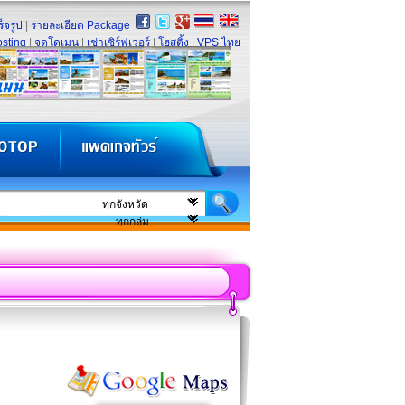
็จรูป
|
รายละเอียด Package
sting
|
จดโดเมน
|
เช่าเซิร์ฟเวอร์
|
โฮสติ้ง
|
VPS ไทย