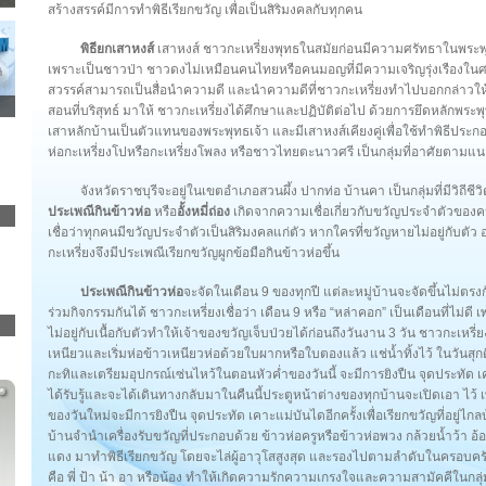
สร้างสรรค์มีการทำพิธีเรียกขวัญ เพื่อเป็นสิริมงคลกับทุกคน
พิธียกเสาหงส์
เสาหงส์ ชาวกะเหรี่ยงพุทธในสมัยก่อนมีความศรัทธาในพระ
เพราะเป็นชาวป่า ชาวดงไม่เหมือนคนไทยหรือคนมอญที่มีความเจริญรุ่งเรืองในศาส
สวรรค์สามารถเป็นสื่อนำความดี และนำความดีที่ชาวกะเหรี่ยงทำไปบอกกล่าวให้
สอนที่บริสุทธ์ มาให้ ชาวกะเหรี่ยงได้ศึกษาและปฏิบัติต่อไป ด้วยการยึดหลักพระพ
เสาหลักบ้านเป็นตัวแทนของพระพุทธเจ้า และมีเสาหงส์เคียงคู่เพื่อใช้ทำพิธีประ
ห่อกะเหรี่ยงโปหรือกะเหรี่ยงโพลง หรือชาวไทยตะนาวศรี เป็นกลุ่มที่อาศัยตามแ
จังหวัดราชบุรีจะอยู่ในเขตอำเภอสวนผึ้ง ปากท่อ บ้านคา เป็นกลุ่มที่มีวิ
ประเพณีกินข้าวห่อ
หรือ
อั้งหมี่ถ่อง
เกิดจากความเชื่อเกี่ยวกับขวัญประจำตัวของคน
เชื่อว่าทุกคนมีขวัญประจำตัวเป็นสิริมงคลแก่ตัว หากใครที่ขวัญหายไม่อยู่กับตัว 
กะเหรี่ยงจึงมีประเพณีเรียกขวัญผูกข้อมือกินข้าวห่อขึ้น
ประเพณีกินข้าวห่อ
จะจัดในเดือน 9 ของทุกปี แต่ละหมู่บ้านจะจัดขึ้นไม่ตรง
ร่วมกิจกรรมกันได้ ชาวกะเหรี่ยงเชื่อว่า เดือน 9 หรือ “หล่าคอก” เป็นเดือนที่ไม่
ไม่อยู่กับเนื้อกับตัวทำให้เจ้าของขวัญเจ็บป่วยได้ก่อนถึงวันงาน 3 วัน ชาวกะเหร
เหนียวและเริ่มห่อข้าวเหนียวห่อด้วยใบผากหรือใบตองแล้ว แช่น้ำทิ้งไว้ ในวันสุกดิ
กะทิและเตรียมอุปกรณ์เซ่นไหว้ในตอนหัวค่ำของวันนี้ จะมีการยิงปืน จุดประทัด เคาะแ
ได้รับรู้และจะได้เดินทางกลับมาในคืนนี้ประตูหน้าต่างของทุกบ้านจะเปิดเอา ไว้ เพ
ของวันใหม่จะมีการยิงปืน จุดประทัด เคาะแม่บันไดอีกครั้งเพื่อเรียกขวัญที่อยู่ไก
บ้านจำนำเครื่องรับขวัญที่ประกอบด้วย ข้าวห่อครูหรือข้าวห่อพวง กล้วยน้ำว้า อ้
แดง มาทำพิธีเรียกขวัญ โดยจะไล่ผู้อาวุโสสูงสุด และรองไปตามลำดับในครอบครัว ซึ่งช
คือ พี่ ป้า น้า อา หรือน้อง ทำให้เกิดความรักความเกรงใจและความสามัคคีในกลุ่