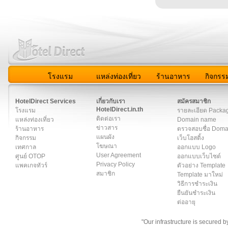
โรงแรม
แหล่งท่องเที่ยว
ร้านอาหาร
กิจกรร
สมาชิก
|
เกี่ยวกับเรา
|
ติดต่อเรา
|
แผนผัง
|
ข่าวสาร
|
User A
HotelDirect Services
เกี่ยวกับเรา
สมัครสมาชิก
HotelDirect.in.th
โรงแรม
รายละเอียด Packa
ติดต่อเรา
แหล่งท่องเที่ยว
Domain name
ข่าวสาร
ร้านอาหาร
ตรวจสอบชื่อ Dom
แผนผัง
กิจกรรม
เว็บโฮสติ้ง
โฆษณา
เทศกาล
ออกแบบ Logo
User Agreement
ศูนย์ OTOP
ออกแบบเว็บไซต์
Privacy Policy
แพคเกจทัวร์
ตัวอย่าง Template
สมาชิก
Template มาใหม่
วิธีการชำระเงิน
ยืนยันชำระเงิน
ต่ออายุ
"Our infrastructure is secured 