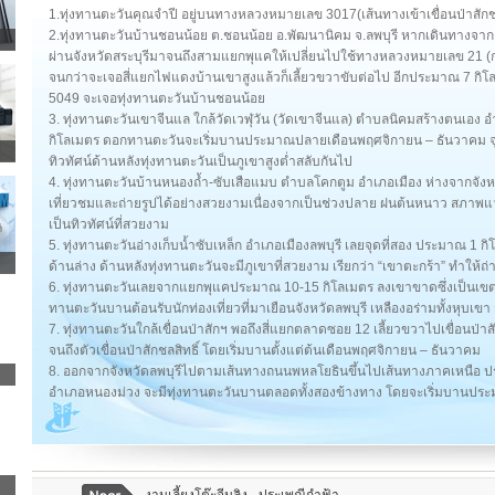
1.ทุ่งทานตะวันคุณจำปี อยู่บนทางหลวงหมายเลข 3017(เส้นทางเข้าเขื่อนป่าสักชล
2.ทุ่งทานตะวันบ้านชอนน้อย ต.ชอนน้อย อ.พัฒนานิคม จ.ลพบุรี หากเดินทางจ
ผ่านจังหวัดสระบุรีมาจนถึงสามแยกพุแคให้เปลี่ยนไปใช้ทางหลวงหมายเลข 21 (กร
จนกว่าจะเจอสี่แยกไฟแดงบ้านเขาสูงแล้วก็เลี้ยวขวาขับต่อไป อีกประมาณ 7 ก
5049 จะเจอทุ่งทานตะวันบ้านชอนน้อย
3. ทุ่งทานตะวันเขาจีนแล ใกล้วัดเวฬุวัน (วัดเขาจีนแล) ตำบลนิคมสร้างตนเอง 
กิโลเมตร ดอกทานตะวันจะเริ่มบานประมาณปลายเดือนพฤศจิกายน – ธันวาคม จุดนี้ถ
ทิวทัศน์ด้านหลังทุ่งทานตะวันเป็นภูเขาสูงต่ำสลับกันไป
4. ทุ่งทานตะวันบ้านหนองถ้ำ-ซับเสือแมบ ตำบลโคกตูม อำเภอเมือง ห่างจากจังห
เที่ยวชมและถ่ายรูปได้อย่างสวยงามเนื่องจากเป็นช่วงปลาย ฝนต้นหนาว สภาพแวด
เป็นทิวทัศน์ที่สวยงาม
5. ทุ่งทานตะวันอ่างเก็บน้ำซับเหล็ก อำเภอเมืองลพบุรี เลยจุดที่สอง ประมาณ 1 ก
ด้านล่าง ด้านหลังทุ่งทานตะวันจะมีภูเขาที่สวยงาม เรียกว่า “เขาตะกร้า” ทำให้
6. ทุ่งทานตะวันเลยจากแยกพุแคประมาณ 10-15 กิโลเมตร ลงเขาขาดซึ่งเป็นเขตติด
ทานตะวันบานต้อนรับนักท่องเที่ยวที่มาเยือนจังหวัดลพบุรี เหลืองอร่ามทั้งหุ
7. ทุ่งทานตะวันใกล้เขื่อนป่าสักฯ พอถึงสี่แยกตลาดซอย 12 เลี้ยวขวาไปเขื่อนป่
จนถึงตัวเขื่อนป่าสักชลสิทธิ์ โดยเริ่มบานตั้งแต่ต้นเดือนพฤศจิกายน – ธันวาคม
8. ออกจากจังหวัดลพบุรีไปตามเส้นทางถนนพหลโยธินขึ้นไปเส้นทางภาคเหนือ 
อำเภอหนองม่วง จะมีทุ่งทานตะวันบานตลอดทั้งสองข้างทาง โดยจะเริ่มบานป
งานเลี้ยงโต๊ะจีนลิง
ประเพณีกำฟ้า