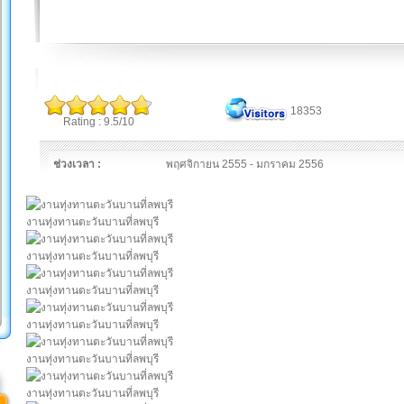
18353
Rating : 9.5/10
ช่วงเวลา :
พฤศจิกายน 2555 - มกราคม 2556
งานทุ่งทานตะวันบานที่ลพบุรี
งานทุ่งทานตะวันบานที่ลพบุรี
งานทุ่งทานตะวันบานที่ลพบุรี
งานทุ่งทานตะวันบานที่ลพบุรี
งานทุ่งทานตะวันบานที่ลพบุรี
งานทุ่งทานตะวันบานที่ลพบุรี