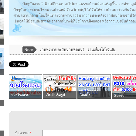
ปัจจุบันงานกำฟ้าเปลี่ยนแปลงไปมากเพราะบ้านเมืองเจริญขึ้น การทำบุญต่
ปัจจุบันทางชมรมไทยพวนบ้านหมี่ จังหวัดลพบุรี ได้จัดให้ชาวบ้านมาร่วมกันจัด
ตำบลบ้านกล้วย โดยให้แต่ละบ้านทำข้าวจี่มาถวายพระหลังจากตักบาตรเช้าที่วัดใ
เย็นจัดให้มีงานสังสรรค์นอกจากนี้บางปีก็ยังมีการเส็งกลอง หรือการแข่งขันตีกลอง 
งานทุ่งทานตะวันบานที่ลพบุรี
งานเลี้ยงโต๊ะจีนลิง
จองโรงแรม
เว็บสำเร็จรูป
โฮสติ้ง
Server
ข้อความ
*