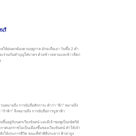
บุรี
ลให้ฝนตกต้องตามฤดูกาล มักจะถือเอา วันขึ้น 2 ค่ำ
บ้านจะร่วมกันทำบุญใส่บาตร ด้วยข้าวหลามและข้าวจี่ตก
น
หมายถึง การนับถือสักการะ คำว่า “ฟ้า” หมายถึง
คำว่า “กำฟ้า” จึงหมายถึง การนับถือการบูชาฟ้า
ขึ้นอยู่กับนครเวียงจันทน์ และมีเจ้าชมพูเป็นกษัตริย์
าศเอกราชไม่เป็นเมืองขึ้นของเวียงจันทน์ ทำให้เจ้า
่งให้ประการชีวิต ขณะที่ทำพิธีประหาร ฟ้าผ่าถูก