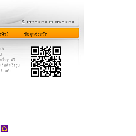
ทัวร์
ข้อมูลจังหวัด
.th
ูป
เร็จรูปฟรี
เว็บสำเร็จรูป
งร้านค้า