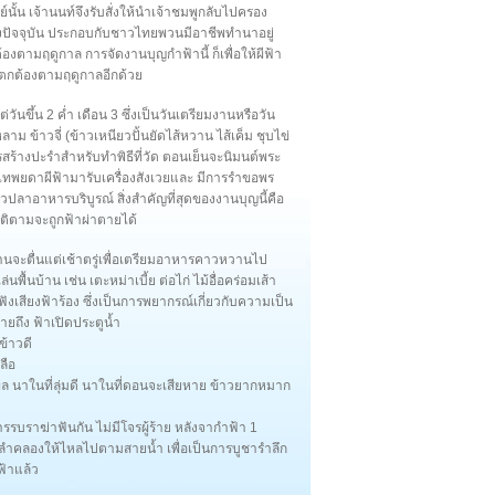
ั้น เจ้านนท์จึงรับสั่งให้นำเจ้าชมพูกลับไปครอง
ถึงปัจจุบัน ประกอบกับชาวไทยพวนมีอาชีพทำนาอยู่
ต้องตามฤดูกาล การจัดงานบุญกำฟ้านี้ ก็เพื่อให้ผีฟ้า
้ตกต้องตามฤดูกาลอีกด้วย
วันขึ้น 2 ค่ำ เดือน 3 ซึ่งเป็นวันเตรียมงานหรือวัน
ม ข้าวจี่ (ข้าวเหนียวปั้นยัดไส้หวาน ไส้เค็ม ชุบไข่
ารสร้างปะรำสำหรับทำพิธีที่วัด ตอนเย็นจะนิมนต์พระ
ญเทพยดาผีฟ้ามารับเครื่องสังเวยและ มีการรำขอพร
าวปลาอาหารบริบูรณ์ สิ่งสำคัญที่สุดของงานบุญนี้คือ
ัติตามจะถูกฟ้าผ่าตายได้
บ้านจะตื่นแต่เช้าตรู่เพื่อเตรียมอาหารคาวหวานไป
นบ้าน เช่น เตะหม่าเบี้ย ต่อไก่ ไม้อื่อคร่อมเส้า
เสียงฟ้าร้อง ซึ่งเป็นการพยากรณ์เกี่ยวกับความเป็น
ยถึง ฟ้าเปิดประตูน้ำ
ข้าวดี
ลือ
ล นาในที่ลุ่มดี นาในที่ดอนจะเสียหาย ข้าวยากหมาก
รบราฆ่าฟันกัน ไม่มีโจรผู้ร้าย หลังจากำฟ้า 1
่น้ำลำคลองให้ไหลไปตามสายน้ำ เพื่อเป็นการบูชารำลึก
ฟ้าแล้ว