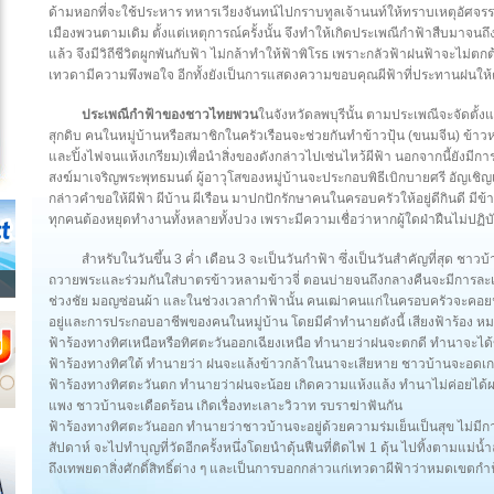
ด้ามหอกที่จะใช้ประหาร ทหารเวียงจันทน์ไปกราบทูลเจ้านนท์ให้ทราบเหตุอัศจรรย์น
เมืองพวนตามเดิม ตั้งแต่เหตุการณ์ครั้งนั้น จึงทำให้เกิดประเพณีกำฟ้าสืบมาจน
แล้ว จึงมีวิถีชีวิตผูกพันกับฟ้า ไม่กล้าทำให้ฟ้าพิโรธ เพราะกลัวฟ้าฝนฟ้าจะไม่ตก
เทวดามีความพึงพอใจ อีกทั้งยังเป็นการแสดงความขอบคุณผีฟ้าที่ประทานฝนให
ประเพณีกำฟ้าของชาวไทยพวน
ในจังหวัดลพบุรีนั้น ตามประเพณีจะจัดตั้งแต่
สุกดิบ คนในหมู่บ้านหรือสมาชิกในครัวเรือนจะช่วยกันทำข้าวปุ้น (ขนมจีน) ข้าวหลา
และปิ้งไฟจนแห้งเกรียม)เพื่อนำสิ่งของดังกล่าวไปเซ่นไหว้ผีฟ้า นอกจากนี้ยังมีก
สงฆ์มาเจริญพระพุทธมนต์ ผู้อาวุโสของหมู่บ้านจะประกอบพิธีเบิกบายศรี อัญเชิ
กล่าวคำขอให้ผีฟ้า ผีบ้าน ผีเรือน มาปกปักรักษาคนในครอบครัวให้อยู่ดีกินดี มีข้
ทุกคนต้องหยุดทำงานทั้งหลายทั้งปวง เพราะมีความเชื่อว่าหากผู้ใดฝ่าฝืนไม่ปฏิบ
สำหรับในวันขึ้น 3 ค่ำ เดือน 3 จะเป็นวันกำฟ้า ซึ่งเป็นวันสำคัญที่สุด ชาว
ถวายพระและร่วมกันใส่บาตรข้าวหลามข้าวจี่ ตอนบ่ายจนถึงกลางคืนจะมีการละเล่นพื้
ช่วงชัย มอญซ่อนผ้า และในช่วงเวลากำฟ้านั้น คนเฒ่าคนแก่ในครอบครัวจะคอยฟัง
อยู่และการประกอบอาชีพของคนในหมู่บ้าน โดยมีคำทำนายดังนี้ เสียงฟ้าร้อง หมา
ฟ้าร้องทางทิศเหนือหรือทิศตะวันออกเฉียงเหนือ ทำนายว่าฝนจะตกดี ทำนาจะได้
ฟ้าร้องทางทิศใต้ ทำนายว่า ฝนจะแล้งข้าวกล้าในนาจะเสียหาย ชาวบ้านจะอดเก
ฟ้าร้องทางทิศตะวันตก ทำนายว่าฝนจะน้อย เกิดความแห้งแล้ง ทำนาไม่ค่อยได้ผ
แพง ชาวบ้านจะเดือดร้อน เกิดเรื่องทะเลาะวิวาท รบราฆ่าฟันกัน
ฟ้าร้องทางทิศตะวันออก ทำนายว่าชาวบ้านจะอยู่ด้วยความร่มเย็นเป็นสุข ไม่มีการ
สัปดาห์ จะไปทำบุญที่วัดอีกครั้งหนึ่งโดยนำดุ้นฟืนที่ติดไฟ 1 ดุ้น ไปทิ้งตามแม
ถึงเทพยดาสิ่งศักดิ์สิทธิ์ต่าง ๆ และเป็นการบอกกล่าวแก่เทวดาผีฟ้าว่าหมดเขตกำ