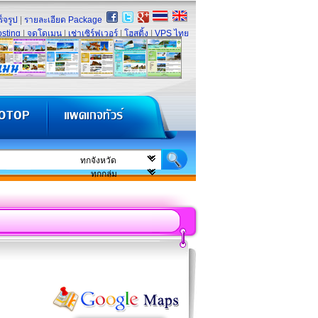
็จรูป
|
รายละเอียด Package
sting
|
จดโดเมน
|
เช่าเซิร์ฟเวอร์
|
โฮสติ้ง
|
VPS ไทย