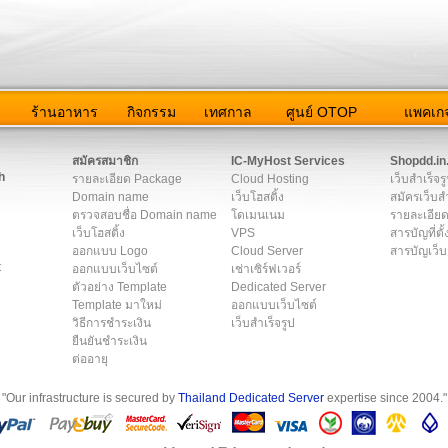
ว
ร้านอาหาร
กิจกรรม
เทศกาล
ศูนย์ OTOP
แพคเกจ
ต่อเรา
|
แผนผัง
|
ข่าวสาร
|
User Agreement
|
Privacy Policy
|
โฆษณา
สมัครสมาชิก
IC-MyHost Services
Shopdd.in
h
รายละเอียด Package
Cloud Hosting
เว็บสำเร็จร
Domain name
เว็บโฮสติ้ง
สมัครเว็บสำ
ตรวจสอบชื่อ Domain name
โดเมนเนม
รายละเอียด
เว็บโฮสติ้ง
VPS
สารบัญที่ตั้
ออกแบบ Logo
Cloud Server
สารบัญเว็บ
t
ออกแบบเว็บไซต์
เช่าเซิร์ฟเวอร์
ตัวอย่าง Template
Dedicated Server
Template มาใหม่
ออกแบบเว็บไซต์
วิธีการชำระเงิน
เว็บสำเร็จรูป
ยืนยันชำระเงิน
ต่ออายุ
"Our infrastructure is secured by
Thailand Dedicated Server
expertise since 2004."