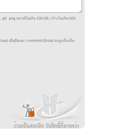
 .gif, .png ขนาด์ไม่เกิน 100 KB, กว้างไม่เกิน 600
mail เมื่อมีคนมา comment (Email จะถูกเก็บเป็น
บ
่
ร
อ
ล
ม
ง