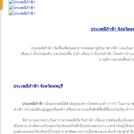
ประเพณีกำฟ้า จังหวัดลพ
ประเพณีกำฟ้า จัดขึ้นเพื่อขอพรจากเทพยดาผู้รักษาฟากฟ้า และบันดา
เดือน 3 เป็นวันสุกดิบ และวันรุ่งขึ้น 3 ค่ำ เดือน 3 เป็นวันกำฟ้า โดยชาว
บ่ายมีการละเล่นพื้นบ้า
ประเพณีกำฟ้า จังหวัดลพบุรี
ประเพณีกำฟ้า
เป็นประเพณีที่สำคัญของชาวไทยพวน คำว่า”กำ” ในภาษาพวน
เจ้าฟ้า เจ้าแผ่นดิน ผู้อยู่สูงเทียมฟ้า หรือเทวดาและสิ่งศักดิ์สิทธิ์ที่มองไม่เห็น 
มีตำนานเล่าต่อ ๆ กันมาว่าสาเหตุที่เกิดวันกำฟ้า เนื่องจากสมัยหนึ่งเมืองพวน
เมืองพวน นำทัพร่วมกับนครเวียงจันทน์ไปตีเมืองหลวงพระบาง แต่เจ้าชมพูได้ประก
นนท์แห่งนครเวียงจันทน์โกรธมาก ยกทัพมาปราบเมืองพวนและจับเจ้าชมพูได้ จึงสั