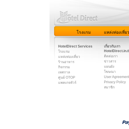
โรงแรม
แหล่งท่องเที่ย
สมาชิก
|
เกี่ยวกับเรา
|
ติด
HotelDirect Services
เกี่ยวกับเรา
HotelDirect.in.t
โรงแรม
ติดต่อเรา
แหล่งท่องเที่ยว
ข่าวสาร
ร้านอาหาร
แผนผัง
กิจกรรม
โฆษณา
เทศกาล
User Agreemen
ศูนย์ OTOP
Privacy Policy
แพคเกจทัวร์
สมาชิก