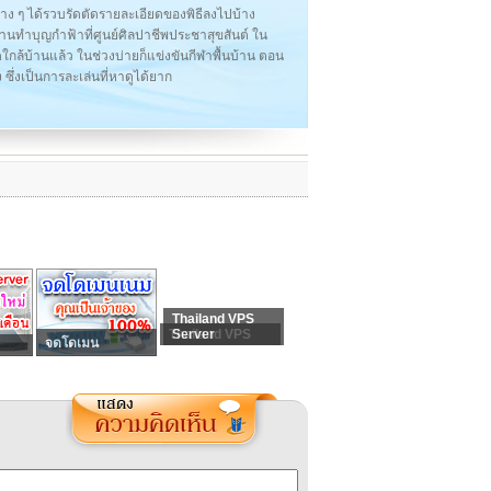
าง ๆ ได้รวบรัดตัดรายละเอียดของพิธีลงไปบ้าง
งานทำบุญกำฟ้าที่ศูนย์ศิลปาชีพประชาสุขสันต์ ใน
กล้บ้านแล้ว ในช่วงบ่ายก็แข่งขันกีฬาพื้นบ้าน ตอน
ซึ่งเป็นการละเล่นที่หาดูได้ยาก
Thailand VPS
Thailand VPS
Server
จดโดเมน