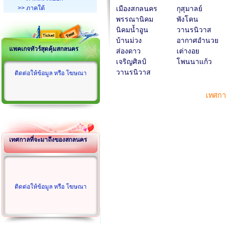
>> ภาคใต้
เมืองสกลนคร
กุสุมาลย์
พรรณานิคม
พังโคน
นิคมน้ำอูน
วานรนิวาส
บ้านม่วง
อากาศอำนวย
แพคเกจทัวร์สุดคุ้มสกลนคร
ส่องดาว
เต่างอย
เจริญศิลป์
โพนนาแก้ว
วานรนิวาส
ติดต่อให้ข้อมูล หรือ โฆษณา
เทศก
เทศกาลที่จะมาถึงของสกลนคร
ติดต่อให้ข้อมูล หรือ โฆษณา