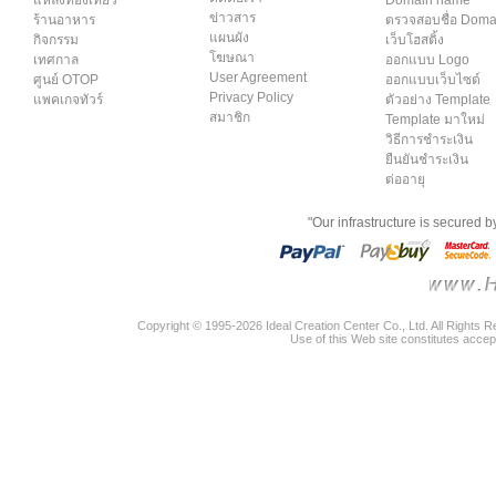
แหล่งท่องเที่ยว
Domain name
ข่าวสาร
ร้านอาหาร
ตรวจสอบชื่อ Dom
แผนผัง
กิจกรรม
เว็บโฮสติ้ง
โฆษณา
เทศกาล
ออกแบบ Logo
User Agreement
ศูนย์ OTOP
ออกแบบเว็บไซต์
Privacy Policy
แพคเกจทัวร์
ตัวอย่าง Template
สมาชิก
Template มาใหม่
วิธีการชำระเงิน
ยืนยันชำระเงิน
ต่ออายุ
"Our infrastructure is secured 
Copyright © 1995-2026 Ideal Creation Center Co., Ltd. All Rights 
Use of this Web site constitutes accep