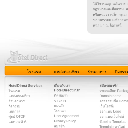
ใช้วิจารณญาณในการก
กฎหมายและศีลธรรม หรือ
หรือหน่วยงานใด กรุณาส่ง
ระบบทราบและทำการลบ
หน้า มา ณ โอกาสนี้
โรงแรม
แหล่งท่องเที่ยว
ร้านอาหาร
กิจกรร
สมาชิก
|
เกี่ยวกับเรา
|
ติดต่อเรา
|
แผนผัง
|
ข่าวสาร
|
User A
HotelDirect Services
เกี่ยวกับเรา
สมัครสมาชิก
HotelDirect.in.th
โรงแรม
รายละเอียด Packa
ติดต่อเรา
แหล่งท่องเที่ยว
Domain name
ข่าวสาร
ร้านอาหาร
ตรวจสอบชื่อ Dom
แผนผัง
กิจกรรม
เว็บโฮสติ้ง
โฆษณา
เทศกาล
ออกแบบ Logo
User Agreement
ศูนย์ OTOP
ออกแบบเว็บไซต์
Privacy Policy
แพคเกจทัวร์
ตัวอย่าง Template
สมาชิก
Template มาใหม่