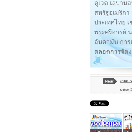
คูเวต เลบานอน
สหรัฐอเมริกา
ประเทศไทย เช่
พระศรีอารย์ 
อันดามัน การ
ตลอดการจัด
งานตะรุ
ประเพณี