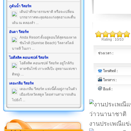
ภูต้นน้ำ รีสอร์ท
เดินป่าศึกษาธรรมชาติ หรือจะเปลี่ยน
บรรยากาศตะลุยล่องแก่งสุดฮาและตื่น
เต้น ณ คลองลำ ...
อันดา รีสอร์ท
Anda Resort ตั้งอยู่ตอนใต้สุดของหาด
Rating : 10/10
ซันไรส์ (Sunrise Beach) วิลลาสไตล์
บาหลี ในเกา ...
ช่วงเวลา :
ไอดีลลิค คอนเซปต์ รีสอร์ท
ไอดีลลิค คอนเซปต์ รีสอร์ท อยู่ใกล้กับ
หาดซันไรซ์ เกาะหลีเป๊ะ อุทยานแห่งชา
โทรศัพท์ :
ติหมู่เ ...
โทรสาร :
เดอะกลีม รีสอร์ท
เดอะกลีม รีสอร์ท แห่งนี้ตั้งอยู่ภายในตัว
อีเมล์ :
เมืองจังหวัดสตูล โดยท่านสามารถเดิน
ไปยังใ ...
งานประเพณีแข่