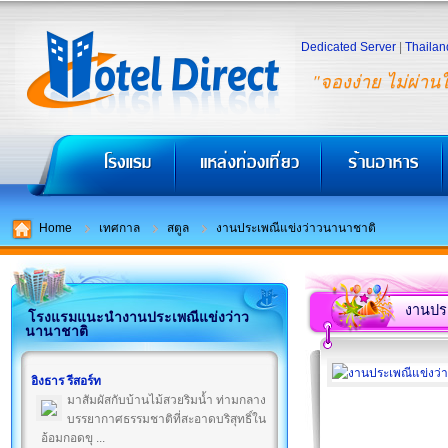
Dedicated Server
|
Thailan
"จองง่าย ไม่ผ่าน
Home
เทศกาล
สตูล
งานประเพณีแข่งว่าวนานาชาติ
งานปร
โรงแรมแนะนำงานประเพณีแข่งว่าว
นานาชาติ
อิงธาร รีสอร์ท
มาสัมผัสกับบ้านไม้สวยริมน้ำ ท่ามกลาง
บรรยากาศธรรมชาติที่สะอาดบริสุทธิ์ใน
อ้อมกอดขุ ...