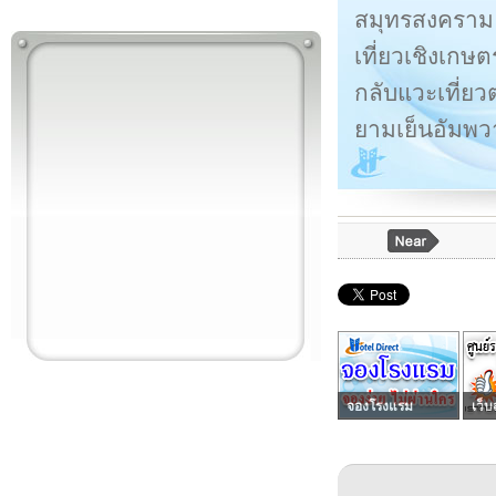
สมุทรสงคราม ซ
เที่ยวเชิงเกษ
กลับแวะเที่ยว
ยามเย็นอัมพวา
จองโรงแรม
เว็บ