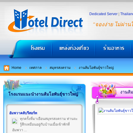
Dedicated Server
|
Thailan
"จองง่าย ไม่ผ่าน
Home
เทศกาล
สมุทรสงคราม
งานส้มโอพันธุ์ขาวใหญ่
งานส้ม
โรงแรมแนะนำงานส้มโอพันธุ์ขาวใหญ่
อัมพวาคลับรีสอร์ท
ทุกครั้งที่มาเยือนสมุทรสงคราม ท่านจะ
รู้สึกเหมือนอยู่กับบ้านเมื่อเข้าพักที่
อัมพวา ...