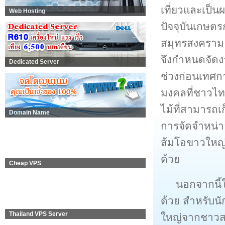
เที่ยวและเป็น
Web Hosting
ปัจจุบันเกษตร
สมุทรสงคราม 
จึงกำหนดจัดง
Dedicated Server
ช่วงก่อนเทศก
มงคลที่ชาวไทย
ไม้ที่สามารถเ
Domain Name
การจัดจำหน่าย
ส้มโอขาวใหญ่ข
ด้วย
Cheap VPS
นอกจากนี้ใ
ด้วย สำหรับนั
Thailand VPS Server
ใหญ่จากชาวส