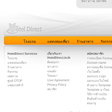
หน้า มา ณ โอกาสนี้
โรงแรม
แหล่งท่องเที่ยว
ร้านอาหาร
กิจกรร
สมาชิก
|
เกี่ยวกับเรา
|
ติดต่อเรา
|
แผนผัง
|
ข่าวสาร
|
User A
HotelDirect Services
เกี่ยวกับเรา
สมัครสมาชิก
HotelDirect.in.th
โรงแรม
รายละเอียด Packa
ติดต่อเรา
แหล่งท่องเที่ยว
Domain name
ข่าวสาร
ร้านอาหาร
ตรวจสอบชื่อ Dom
แผนผัง
กิจกรรม
เว็บโฮสติ้ง
โฆษณา
เทศกาล
ออกแบบ Logo
User Agreement
ศูนย์ OTOP
ออกแบบเว็บไซต์
Privacy Policy
แพคเกจทัวร์
ตัวอย่าง Template
สมาชิก
Template มาใหม่
วิธีการชำระเงิน
ยืนยันชำระเงิน
ต่ออายุ