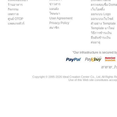
แหล่งท่องเที่ยว
Domain name
ข่าวสาร
ร้านอาหาร
ตรวจสอบชื่อ Dom
แผนผัง
กิจกรรม
เว็บโฮสติ้ง
โฆษณา
เทศกาล
ออกแบบ Logo
User Agreement
ศูนย์ OTOP
ออกแบบเว็บไซต์
Privacy Policy
แพคเกจทัวร์
ตัวอย่าง Template
สมาชิก
Template มาใหม่
วิธีการชำระเงิน
ยืนยันชำระเงิน
ต่ออายุ
"Our infrastructure is secured 
Copyright © 1995-2026 Ideal Creation Center Co., Ltd. All Rights 
Use of this Web site constitutes accep