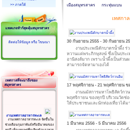
>> ภาคใต้
เมืองสมุทรสาคร
กระทุ่มแบน
เทศกาล
แพคเกจทัวร์สุดคุ้มสมุทรสาคร
30 กันยายน 2555 - 30 กันยายน 2
ติดต่อให้ข้อมูล หรือ โฆษณา
งานประเพณีตักบาตรน้ำผึ้ง ร
หวานแด่พระภิกษุสงฆ์ ซึ่งเป็นประเพ
อานิสงส์มาก เพราะน้ำผึ้งเป็นส่ว
สามารถจัดหามาเองได้
เทศกาลที่จะมาถึงของ
17 พฤศจิกายน - 21 พฤศจิกายน ขอ
สมุทรสาคร
งานนมัสการมหาโพธิสัตว์กวนอิ
พฤศจิกายน ของทุกปี บริเวณวัดช่อง
ให้ประชาชนและนักท่องเที่ยวได้ม
งานเทศกาลอาหารทะเล
งานเทศกาลอาหารทะเล จัดขึ้นใน
1 มีนาคม 2556 - 5 มีนาคม 2556
ช่วงเดือนกุมภาพันธ์หรือมีนาคมของ
ทุกปี เพื่อเผยแพร่ชื่อเสียงด้านอาหาร