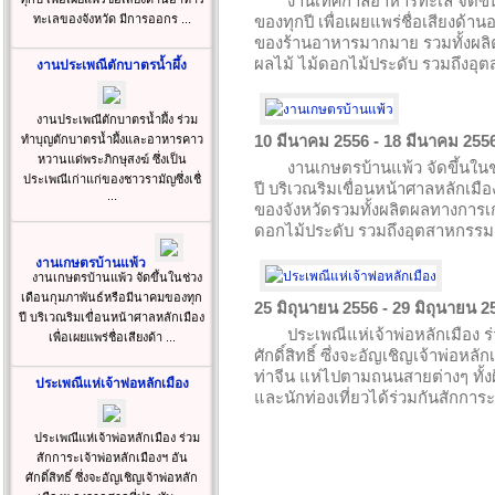
งานเทศกาลอาหารทะเล จัดขึ้น
ทะเลของจังหวัด มีการออกร ...
ของทุกปี เพื่อเผยแพร่ชื่อเสียงด้
ของร้านอาหารมากมาย รวมทั้งผลิ
ผลไม้ ไม้ดอกไม้ประดับ รวมถึงอ
งานประเพณีตักบาตรน้ำผึ้ง
งานประเพณีตักบาตรน้ำผึ้ง ร่วม
10 มีนาคม 2556 - 18 มีนาคม 255
ทำบุญตักบาตรน้ำผึ้งและอาหารคาว
หวานแด่พระภิกษุสงฆ์ ซึ่งเป็น
งานเกษตรบ้านแพ้ว จัดขึ้นใน
ประเพณีเก่าแก่ของชาวรามัญซึ่งเชื่
ปี บริเวณริมเขื่อนหน้าศาลหลักเมือ
...
ของจังหวัดรวมทั้งผลิตผลทางการเ
ดอกไม้ประดับ รวมถึงอุตสาหกรร
งานเกษตรบ้านแพ้ว
งานเกษตรบ้านแพ้ว จัดขึ้นในช่วง
เดือนกุมภาพันธ์หรือมีนาคมของทุก
25 มิถุนายน 2556 - 29 มิถุนายน 2
ปี บริเวณริมเขื่อนหน้าศาลหลักเมือง
ประเพณีแห่เจ้าพ่อหลักเมือง ร
เพื่อเผยแพร่ชื่อเสียงด้า ...
ศักดิ์สิทธิ์ ซึ่งจะอัญเชิญเจ้าพ่อห
ท่าจีน แห่ไปตามถนนสายต่างๆ ทั้ง
ประเพณีแห่เจ้าพ่อหลักเมือง
และนักท่องเที่ยวได้ร่วมกันสักการะ
ประเพณีแห่เจ้าพ่อหลักเมือง ร่วม
สักการะเจ้าพ่อหลักเมืองฯ อัน
ศักดิ์สิทธิ์ ซึ่งจะอัญเชิญเจ้าพ่อหลัก