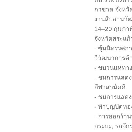
กาชาด จังหวั
งานสืบสานวัฒ
14–20 กุมภาพ
จังหวัดสระแก้
- ซุ้มนิทรรศก
วิวัฒนาการด้
- ขบวนแห่ทางว
- ชมการแสดงศ
กีฬาสามัคคี
- ชมการแสดงด
- ทำบุญปิดทอ
- การออกร้า
กระบะ, รถจักรย