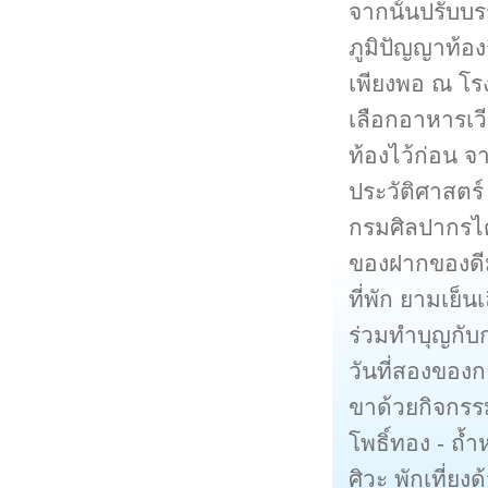
จากนั้นปรับบรร
ภูมิปัญญาท้อง
เพียงพอ ณ โร
เลือกอาหารเว
ท้องไว้ก่อน จ
ประวัติศาสตร
กรมศิลปากรได
ของฝากของดีม
ที่พัก ยามเย็
ร่วมทำบุญกับ
วันที่สองของ
ขาด้วยกิจกร
โพธิ์ทอง - ถ้
ศิวะ พักเที่ย