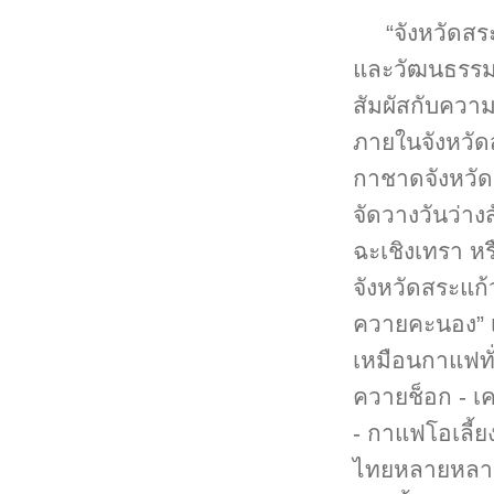
“จังหวัดส
และวัฒนธรรมที
สัมผัสกับความ
ภายในจังหวัด
กาชาดจังหวัดส
จัดวางวันว่างส
ฉะเชิงเทรา หรื
จังหวัดสระแก
ควายคะนอง” เล
เหมือนกาแฟทั่
ควายช็อก - เค
- กาแฟโอเลี้ย
ไทยหลายหลาย