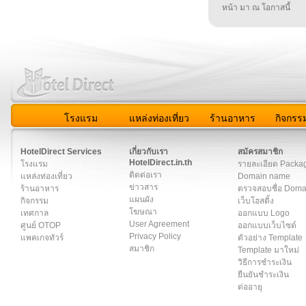
หน้า มา ณ โอกาสนี้
โรงแรม
แหล่งท่องเที่ยว
ร้านอาหาร
กิจกรร
สมาชิก
|
เกี่ยวกับเรา
|
ติดต่อเรา
|
แผนผัง
|
ข่าวสาร
|
User A
HotelDirect Services
เกี่ยวกับเรา
สมัครสมาชิก
HotelDirect.in.th
โรงแรม
รายละเอียด Packa
ติดต่อเรา
แหล่งท่องเที่ยว
Domain name
ข่าวสาร
ร้านอาหาร
ตรวจสอบชื่อ Dom
แผนผัง
กิจกรรม
เว็บโฮสติ้ง
โฆษณา
เทศกาล
ออกแบบ Logo
User Agreement
ศูนย์ OTOP
ออกแบบเว็บไซต์
Privacy Policy
แพคเกจทัวร์
ตัวอย่าง Template
สมาชิก
Template มาใหม่
วิธีการชำระเงิน
ยืนยันชำระเงิน
ต่ออายุ