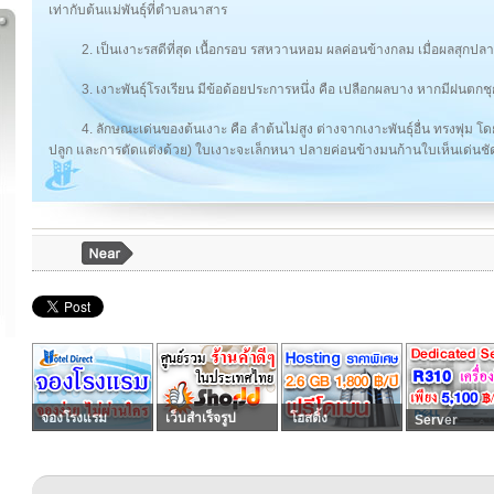
เท่ากับต้นแม่พันธุ์ที่ตำบลนาสาร
2. เป็นเงาะรสดีที่สุด เนื้อกรอบ รสหวานหอม ผลค่อนข้างกลม เมื่อผลสุกปลา
3. เงาะพันธุ์โรงเรียน มีข้อด้อยประการหนึ่ง คือ เปลือกผลบาง หากมีฝนตก
4. ลักษณะเด่นของต้นเงาะ คือ ลำต้นไม่สูง ต่างจากเงาะพันธุ์อื่น ทรงพุ่ม โด
ปลูก และการตัดแต่งด้วย) ใบเงาะจะเล็กหนา ปลายค่อนข้างมนก้านใบเห็นเด่นชั
จองโรงแรม
เว็บสำเร็จรูป
โฮสติ้ง
Server