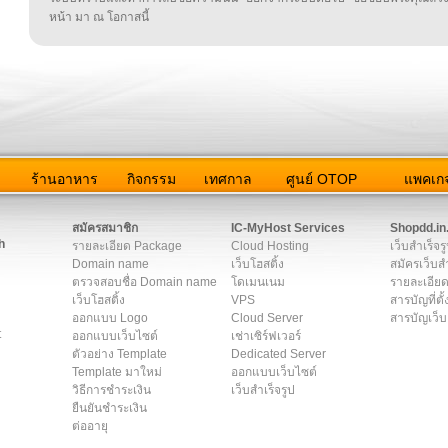
หน้า มา ณ โอกาสนี้
ว
ร้านอาหาร
กิจกรรม
เทศกาล
ศูนย์ OTOP
แพคเกจ
ต่อเรา
|
แผนผัง
|
ข่าวสาร
|
User Agreement
|
Privacy Policy
|
โฆษณา
สมัครสมาชิก
IC-MyHost Services
Shopdd.in
h
รายละเอียด Package
Cloud Hosting
เว็บสำเร็จร
Domain name
เว็บโฮสติ้ง
สมัครเว็บสำ
ตรวจสอบชื่อ Domain name
โดเมนเนม
รายละเอียด
เว็บโฮสติ้ง
VPS
สารบัญที่ตั้
ออกแบบ Logo
Cloud Server
สารบัญเว็บ
t
ออกแบบเว็บไซต์
เช่าเซิร์ฟเวอร์
ตัวอย่าง Template
Dedicated Server
Template มาใหม่
ออกแบบเว็บไซต์
วิธีการชำระเงิน
เว็บสำเร็จรูป
ยืนยันชำระเงิน
ต่ออายุ