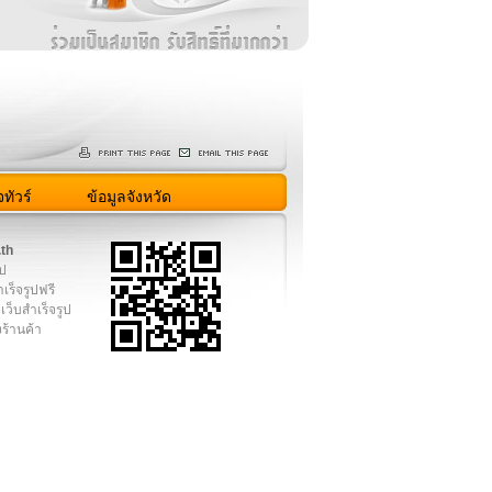
ทัวร์
ข้อมูลจังหวัด
.th
ูป
เร็จรูปฟรี
เว็บสำเร็จรูป
งร้านค้า