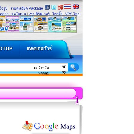
็จรูป
|
รายละเอียด Package
sting
|
จดโดเมน
|
เช่าเซิร์ฟเวอร์
|
โฮสติ้ง
|
VPS ไทย