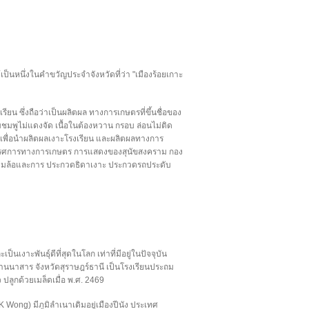
เป็นหนึ่งในคำขวัญประจำจังหวัดที่ว่า "เมืองร้อยเกาะ
ยน ซึ่งถือว่าเป็นผลิตผล ทางการเกษตรที่ขึ้นชื่อของ
ชมพูไม่แดงจัด เนื้อในต้องหวาน กรอบ ล่อนไม่ติด
อง เพื่อนำผลิตผลเงาะโรงเรียน และผลิตผลทางการ
นิทรรศการทางการเกษตร การแสดงของสุนัขสงคราม กอง
สามล้อและการ ประกวดธิดาเงาะ ประกวดรถประดับ
ป็นเงาะพันธุ์ดีที่สุดในโลก เท่าที่มีอยู่ในปัจจุบัน
้านนาสาร จังหวัดสุราษฎร์ธานี เป็นโรงเรียนประถม
 ปลูกด้วยเมล็ดเมื่อ พ.ศ. 2469
. K Wong) มีภูมิลำเนาเดิมอยู่เมืองปีนัง ประเทศ