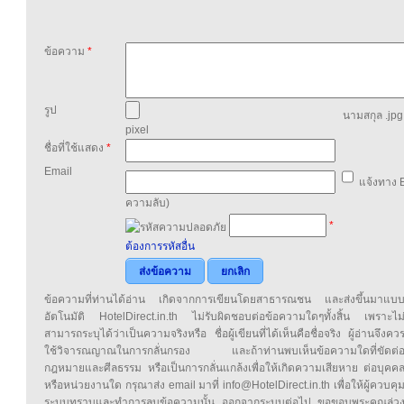
ข้อความ
*
รูป
นามสกุล .jpg,
pixel
ชื่อที่ใช้แสดง
*
Email
แจ้งทาง E
ความลับ)
*
ต้องการรหัสอื่น
ส่งข้อความ
ยกเลิก
ข้อความที่ท่านได้อ่าน เกิดจากการเขียนโดยสาธารณชน และส่งขึ้นมาแบ
อัตโนมัติ HotelDirect.in.th ไม่รับผิดชอบต่อข้อความใดๆทั้งสิ้น เพราะไม
สามารถระบุได้ว่าเป็นความจริงหรือ ชื่อผู้เขียนที่ได้เห็นคือชื่อจริง ผู้อ่านจึงคว
ใช้วิจารณญาณในการกลั่นกรอง และถ้าท่านพบเห็นข้อความใดที่ขัดต่
กฎหมายและศีลธรรม หรือเป็นการกลั่นแกล้งเพื่อให้เกิดความเสียหาย ต่อบุคค
หรือหน่วยงานใด กรุณาส่ง email มาที่ info@HotelDirect.in.th เพื่อให้ผู้ควบคุ
ระบบทราบและทำการลบข้อความนั้น ออกจากระบบต่อไป ขอขอบพระคุณล่ว