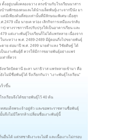
 ตั้งอยู่บนฝั่งคลองฉวาง ตรงข้ามกับโรงเรียนนาสาร
้างบ้านพักของตนและได้นำเมล็ดพันธุ์เงาะจากปีนัง มา
 แต่มีเพียงต้นที่สองเท่านั้นที่มีลักษณะพิเศษ เมื่อสุก
.ศ.2479 เมื่อ นายเค หว่อง เลิกกิจการเหมืองแร่กลับ
ิการ) ทางราชการจึงปรับปรุงให้เป็นอาคารเรียน และ
79 แต่เงาะพันธุ์โรงเรียนก็ไม่ได้แพร่หลาย เนื่องจาก
ในระหว่าง พ.ศ. 2489-2489 มีผู้ตอนกิ่งไปขยายพันธุ์
์” จะตาย ต่อมาปี พ.ศ. 2499 นายคำแหง วิชัยดิษฐ์ ได้
นเงาะพันธุ์ดี ควรให้มีการขยายพันธุ์อย่างแพร่
ยเท่าที่ควร
ากจังหวัดปัตตานี ยะลา นราธิวาส แพร่หลายเข้ามา คือ
ม่มีชื่อพันธุ์ได้ จึงเรียกกันว่า “เงาะพันธุ์โรงเรียน”
ร็วขึ้น
งเรียนจึงได้ขยายพันธุ์ไว้ 40 ต้น
ทสมเด็จพระเจ้าอยู่หัว และขอพระราชทานชื่อพันธุ์
้นจึงไม่มีใครกล้าเปลี่ยนชื่อเงาะพันธุ์นี้
ถิ่นอื่นได้ แต่รสชาติเงาะจะไม่ดี และเนื้อเงาะไม่กรอบ