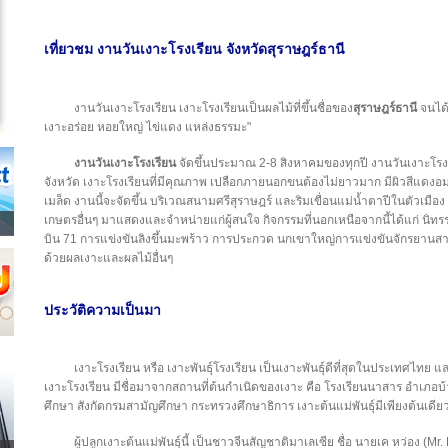
เที่ยวชม งานวันเงาะโรงเรียน จังหวัดสุราษฎร์ธานี
งานวันเงาะโรงเรียน เงาะโรงเรียนเป็นผลไม้ที่ขึ้นชื่อของ
สุราษฎร์ธานี
จนได้
เงาะอร่อย หอยใหญ่ ไข่แดง แหล่งธรรมะ"
งานวันเงาะโรงเรียน
จัดขึ้นประมาณ 2-8 สิงหาคมของทุกปี งานวันเงาะโรงเรี
จังหวัด เงาะโรงเรียนที่มีคุณภาพ เปลือกภายนอกขนต้องไม่ยาวมาก มีผิวสีแดงอม
เมล็ด งานนี้จะจัดขึ้น บริเวณสนามศรีสุราษฎร์ และริมเขื่อนแม่น้ำตาปีในตัวเมื
เกษตรอื่นๆ มาแสดงและจำหน่ายแก่ผู้สนใจ กิจกรรมที่นอกเหนือจากนี้ได้แก่ 
บิน 71 การแข่งขันลิงขึ้นมะพร้าว การประกวด นกเขาใหญ่การแข่งขันจักรยาน
ด้วยผลเงาะและผลไม้อื่นๆ
ประวัติความเป็นมา
เงาะโรงเรียน หรือ เงาะพันธุ์โรงเรียน เป็นเงาะพันธุ์ดีที่สุดในประเทศไทย และเ
เงาะโรงเรียน มีชื่อมาจากสถานที่ต้นกำเนิดของเงาะ คือ โรงเรียนนาสาร อำเภอบ
ศึกษา สังกัดกรมสามัญศึกษา กระทรวงศึกษาธิการ เงาะต้นแม่พันธุ์มีเพียงต้นเดียว
ผู้ปลูกเงาะต้นแม่พันธุ์นี้ เป็นชาวจีนสัญชาติมาเลเซีย ชื่อ นายเค หว่อง (Mr