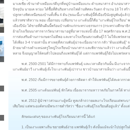
มาเลเซีย เข้ามาทำเหมืองแร่ดีบุกที่หมู่บ้านเหมืองแกะ ตำบลนาสาร อำเภอนาสาร
ปัจจุบัน นายเค หว่อง ได้ซื้อที่ดินริมทางรถไฟด้านทิศตะวันตก จำนวน 18 ไร่ สร
ปลูกทางทิศเหนือของบ้านทั้งสิ้น 4 ต้น (ขณะนี้เงาะพันธุ์นี้ที่เมืองปีนังสูญพันธุ์แล้ว)
แล้วรสชาติหวาน หอม เนื้อกรอบ เปลือกบาง เงาะต้นนี้ก็คือ “เงาะพันธุ์โรงเรียน” พ
เมืองปีนัง ได้ขายที่ดินผืนนี้พร้อมบ้านพักแก่กระทรวงธรรมการ (กระทรวงศึกษาธ
ย้ายโรงเรียนนาสารจากวัดนาสารมาอยู่ที่อาคารแห่งนี้ เมื่อ 17 พฤศจิกายน พ.ศ.24
การส่งเสริมด้านการเกษตรไม่ดีพอ และทางโรงเรียนสงวนพันธุ์ไว้ ไม่ให้แพร่หลาย
ได้เพียง 3-4 รายเท่านั้น สาเหตุที่สงวนพันธุ์น่าจะเนื่องมาจาก กลัว “ต้นแม่พันธุ
ย้ายมาดำรงตำแหน่งครูใหญ่โรงเรียนบ้านนาสาร และพิจารณาแล้วว่า เงาะต้นนี้เป็
หลาย จึงอนุญาตให้คนทั่วไปตอนกิ่งแพร่พันธุ์ได้ แต่การแพร่พันธุ์ก็ยังไม่แพร่หลา
พ.ศ. 2500-2501 ได้มีการทาบกิ่งแพร่พันธุ์ และเวลาเดียวกันนั้น มีเงาะจ
เงาะพันธ์ยาวี เงาะพันธุ์เจ๊ะโรง เงาะพันธุ์เปาราง ชาวบ้านนาสารเห็นว่า เงาะต้นนี้ยังไ
พ.ศ. 2502 เริ่มมีการขยายพันธุ์ด้วยการติดตา ทำให้แพร่พันธุ์ได้สะดวกรวดเ
พ.ศ. 2505 เงาะต้นแม่พันธุ์ หักโค่น เนื่องมาจากมหาวาตภัยในภาคใต้ ทางโร
พ.ศ. 2512 ผู้นำชาวสวนเงาะผู้หนึ่ง ทูลเกล้าถวายผลเงาะโรงเรียนแด่พระบา
เสียใหม่ แต่พระองค์ทรงมีพระราชดำรัสว่า “ชื่อเงาะพันธุ์โรงเรียนดีอยู่แล้ว” ตั้งแต่นั
ลักษณะเด่นๆ ของเงาะพันธุ์โรงเรียนนาสารนี้ ได้แก่
1. เป็นเงาะเฉพาะถิ่น ขยายพันธ์ง่าย แพร่พันธุ์เร็ว ดังนั้นแม้จะนำไปปลูกใน