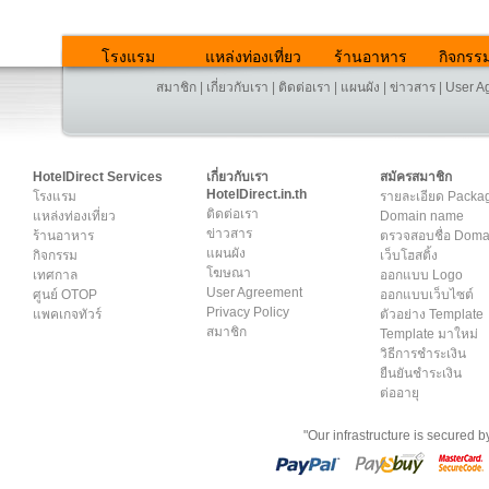
โรงแรม
แหล่งท่องเที่ยว
ร้านอาหาร
กิจกรร
สมาชิก
|
เกี่ยวกับเรา
|
ติดต่อเรา
|
แผนผัง
|
ข่าวสาร
|
User A
HotelDirect Services
เกี่ยวกับเรา
สมัครสมาชิก
HotelDirect.in.th
โรงแรม
รายละเอียด Packa
ติดต่อเรา
แหล่งท่องเที่ยว
Domain name
ข่าวสาร
ร้านอาหาร
ตรวจสอบชื่อ Dom
แผนผัง
กิจกรรม
เว็บโฮสติ้ง
โฆษณา
เทศกาล
ออกแบบ Logo
User Agreement
ศูนย์ OTOP
ออกแบบเว็บไซต์
Privacy Policy
แพคเกจทัวร์
ตัวอย่าง Template
สมาชิก
Template มาใหม่
วิธีการชำระเงิน
ยืนยันชำระเงิน
ต่ออายุ
"Our infrastructure is secured 