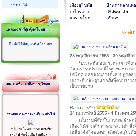
>> ภาคใต้
เมืองสุโขทัย
บ้านด่านลานห
กงไกรลาศ
ศรีสัชนาลัย
สวรรคโลก
ศรีนคร
แพคเกจทัวร์สุดคุ้มสุโขทัย
เทศกา
ติดต่อให้ข้อมูล หรือ โฆษณา
28 พฤศจิกายน 2555 - 30 พฤศจิก
“ประเพณีลอยกระทง เผาเทียน เ
วัฒนธรรมประเพณีไทย ขอขมาพระแ
บริโภค ตลอดจนการทิ้งสิ่งปฏิกูล
เคราะห์ อธิษฐานขอสิ่งที่ตนปรารถน
เทศกาลที่จะมาถึงของสุโขทัย
เป็นราชธาน
Rating : 8/10
24 กุมภาพันธ์ 2555 - 4 มีนาคม 25
งานลอยกระทง เผาเทียน เล่นไฟ
เป็นงานที่จัดขึ้นเป็นประจำทุก
เคียง ได้ร่วมสักการะพระแม่ย่า สิ่งศักด
“ประเพณีลอยกระทง เผาเทียน
เหนี่ยวจิตใจของชาวจังหวัดสุโขทั
เล่นไฟ จัดขึ้นเพื่อร่วมสืบสาน