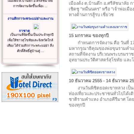
เมืองด้ง ต.บ้านตึก อ.ศรีสัชนาลัย
เมืองด้ง ต.บ้านตึก อ.ศรีสัชนาลัย ก
การจัดงานจัดขึ้นเพื่อเ ...
เชิดชู “หมื่นนคร” หรือ “เจ้าพ่อเมือง
ทางด้านการสู้รบ เชี่ยวช
งานสักการะพระแม่ย่าและงาน
กาชาด
เป็นงานที่จัดขึ้นเป็นประจำทุกปี
15 มกราคม ของทุกปี
เพื่อให้ชาวสุโขทัยและจังหวัดใกล้
กำหนดการจัดงาน คือ วันที่ 1
เคียง ได้ร่วมสักการะพระแม่ย่า สิ่ง
มหากรุณาธิคุณของพ่อขุนรามคำ
ศักดิ์สิทธิ์คู่บ้านคู่ ...
สถานที่จัดงาน บริเวณพระบรมรา
อุทยานประวัติศาสตร์สุโขทัย และ
10 ธันวาคม 2555 - 14 ธันวาคม 2
งานวันพิชิตยอดเขาหลวง เป็นงา
ท่องเที่ยวและประชาชนทั่วไปได้เด
ชาติรามคำแหง อำเภอคีรีมาศ โด
ของทุกปี