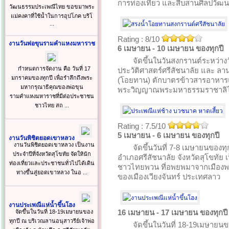
การท่องเที่ยว และสืบสานศิลปวัฒน
วัฒนธรรมประเพณีไทย ขอขมาพระ
แม่คงคาที่ใช้น้ำในการอุปโภค บริโ
...
Rating : 8/10
งานวันพ่อขุนรามคำแหงมหาราช
6 เมษายน - 10 เมษายน ของทุกปี
จัดขึ้นในวันสงกรานต์ระหว่าง
กำหนดการจัดงาน คือ วันที่ 17
ประวัติศาสตร์ศรีสัชนาลัย และ ลา
มกราคมของทุกปี เพื่อรำลึกถึงพระ
(โอยทาน) ตักบาตรข้าวสารอาหารแห
มหากรุณาธิคุณของพ่อขุน
พระวิญญาณพระมหาธรรมราชาลิไท
รามคำแหงมหาราชที่มีต่อประชาชน
ชาวไทย สถ ...
Rating : 7.5/10
5 เมษายน - 6 เมษายน ของทุกปี
งานวันพิชิตยอดเขาหลวง
งานวันพิชิตยอดเขาหลวง เป็นงาน
จัดขึ้นวันที่ 7-8 เมษายนของท
ประจำปีที่จังหวัดสุโขทัย จัดให้นัก
อำเภอศรีสัชนาลัย จังหวัดสุโขทัย
ท่องเที่ยวและประชาชนทั่วไปได้เดิน
ชาวไทยพวน ที่อพยพมาจากเมืองพ
ทางขึ้นสู่ยอดเขาหลวง ในอ ...
ของเมืองเวียงจันทร์ ประเทศลาว
งานประเพณีแห่น้ำขึ้นโฮง
16 เมษายน - 17 เมษายน ของทุกปี
จัดขึ้นในวันที่ 18-19เมษายนของ
ทุกปี ณ บริเวณลานอนุสาวรีย์เจ้าพ่อ
จัดขึ้นในวันที่ 18-19เมษายนข