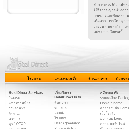
สามารถระบุได้ว่าเป็นความ
ใช้วิจารณญาณในการก
กฎหมายและศีลธรรม หรือ
หรือหน่วยงานใด กรุณาส่ง
ระบบทราบและทำการลบ
หน้า มา ณ โอกาสนี้
โรงแรม
แหล่งท่องเที่ยว
ร้านอาหาร
กิจกรร
สมาชิก
|
เกี่ยวกับเรา
|
ติดต่อเรา
|
แผนผัง
|
ข่าวสาร
|
User A
HotelDirect Services
เกี่ยวกับเรา
สมัครสมาชิก
HotelDirect.in.th
โรงแรม
รายละเอียด Packa
ติดต่อเรา
แหล่งท่องเที่ยว
Domain name
ข่าวสาร
ร้านอาหาร
ตรวจสอบชื่อ Dom
แผนผัง
กิจกรรม
เว็บโฮสติ้ง
โฆษณา
เทศกาล
ออกแบบ Logo
User Agreement
ศูนย์ OTOP
ออกแบบเว็บไซต์
Privacy Policy