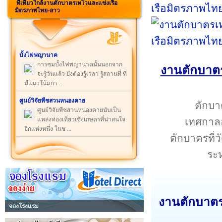
ที่เที่ยวใกล้งานตักบาตรเทโวและแข่งเรือ
มิตรภาพไทย-ลาว
บั้งไฟพญานาค
การชมบั้งไฟพญานาคนั้นนอกจาก
งานตักบาต
จะรู้วันแล้ว ยังต้องรู้เวลา รู้สถานที่ ที่
มีแนวโน้มกา ...
ศูนย์วิจัยพืชสวนหนองคาย
ตักบา
ศูนย์วิจัยพืชสวนหนองคายนับเป็น
เทศกาล
แหล่งท่องเที่ยวเชิงเกษตรที่น่าสนใจ
อีกแห่งหนึ่ง ในช ...
ตักบาตรที่
ระห
งานตักบาตร
จองโรงแรม