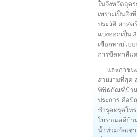
ในจังหวัดอุ
เพราะเป็นสิ่ง
ประวัติ ศาสตร
แบ่งออกเป็น 3
เชือกทาบไปบน
การขีดทาสีแ
และภาชนะดิ
สวยงามที่สุด
พิพิธภัณฑ์บ้า
ประการ คือป
ชำรุดทรุดโทรม
โบราณคดีบ้านเ
น้ำท่วมกัดเซ