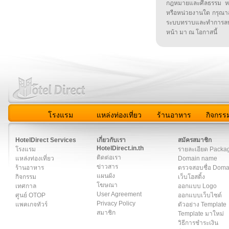
กฎหมายและศีลธรรม หรือ
หรือหน่วยงานใด กรุณาส่ง
ระบบทราบและทำการลบ
หน้า มา ณ โอกาสนี้
โรงแรม
แหล่งท่องเที่ยว
ร้านอาหาร
กิจกรร
สมาชิก
|
เกี่ยวกับเรา
|
ติดต่อเรา
|
แผนผัง
|
ข่าวสาร
|
User A
HotelDirect Services
เกี่ยวกับเรา
สมัครสมาชิก
HotelDirect.in.th
โรงแรม
รายละเอียด Packa
ติดต่อเรา
แหล่งท่องเที่ยว
Domain name
ข่าวสาร
ร้านอาหาร
ตรวจสอบชื่อ Dom
แผนผัง
กิจกรรม
เว็บโฮสติ้ง
โฆษณา
เทศกาล
ออกแบบ Logo
User Agreement
ศูนย์ OTOP
ออกแบบเว็บไซต์
Privacy Policy
แพคเกจทัวร์
ตัวอย่าง Template
สมาชิก
Template มาใหม่
วิธีการชำระเงิน