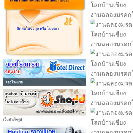
ที่เที่ยวใกล้งานฉลองมรดกโลกบ้านเชียง
งานฉลองมรดกโ
ติดต่อให้ข้อมูล หรือ โฆษณา
งานฉลองมรดกโ
งานฉลองมรดกโ
จองโรงแรม
งานฉลองมรดกโ
เว็บสำเร็จรูป
งานฉลองมรดกโ