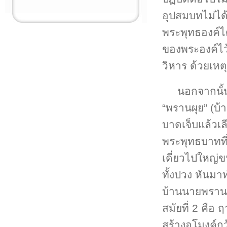
อุปสมบทไม่ได
พระพุทธองค์ไ
ของพระองค์ไว้
วิหาร ด้วยเหต
นอกจากนั้
“พรานผุย” (บ้
บาดเจ็บแล้วเล
พระพุทธบาทที่
เดี่ยวไปใหญ่
ทั้งปวง หันมา
บ้านนายพราน 
สมัยที่ 2 คือ 
สร้างอุโมงค์