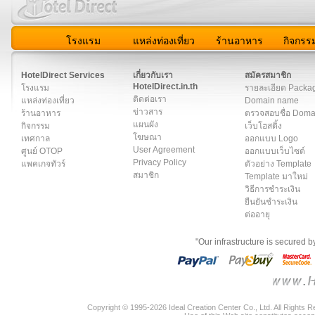
โรงแรม
แหล่งท่องเที่ยว
ร้านอาหาร
กิจกรร
สมาชิก
|
เกี่ยวกับเรา
|
ติดต่อเรา
|
แผนผัง
|
ข่าวสาร
|
User A
HotelDirect Services
เกี่ยวกับเรา
สมัครสมาชิก
HotelDirect.in.th
โรงแรม
รายละเอียด Packa
ติดต่อเรา
แหล่งท่องเที่ยว
Domain name
ข่าวสาร
ร้านอาหาร
ตรวจสอบชื่อ Dom
แผนผัง
กิจกรรม
เว็บโฮสติ้ง
โฆษณา
เทศกาล
ออกแบบ Logo
User Agreement
ศูนย์ OTOP
ออกแบบเว็บไซต์
Privacy Policy
แพคเกจทัวร์
ตัวอย่าง Template
สมาชิก
Template มาใหม่
วิธีการชำระเงิน
ยืนยันชำระเงิน
ต่ออายุ
"Our infrastructure is secured 
Copyright © 1995-2026 Ideal Creation Center Co., Ltd. All Rights 