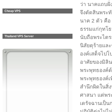
ว่า นาคแถบฝั
Cheap VPS
จึงตัดสินพระท
นาค 2 ตัว คื
ธรรมแก่กุทโธ
นับถือพระไตร
Thailand VPS Server
นิสัยดุร้ายแล
องค์เสด็จไปโป
อาศัยของมิลิ
พระพุทธองค์ด้
พระพุทธองค์เ
สำนึกผิดในสิ
ศาสนา แต่พระ
เดรัจฉานเป็น
ปฏิบัติต่อไปไ