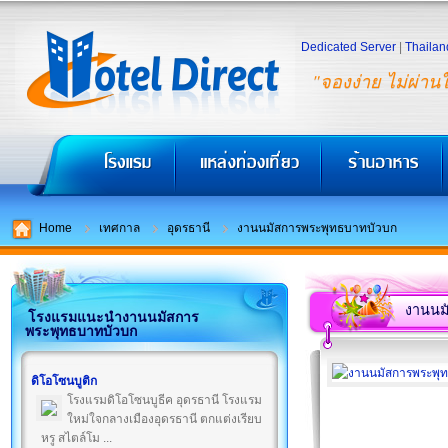
Dedicated Server
|
Thailan
"จองง่าย ไม่ผ่าน
Home
เทศกาล
อุดรธานี
งานนมัสการพระพุทธบาทบัวบก
งานนม
โรงแรมแนะนำงานนมัสการ
พระพุทธบาทบัวบก
ดิโอโซนบูติก
โรงแรมดิโอโซนบูธีค อุดรธานี โรงแรม
ใหม่ใจกลางเมืองอุดรธานี ตกแต่งเรียบ
หรู สไตล์โม ...