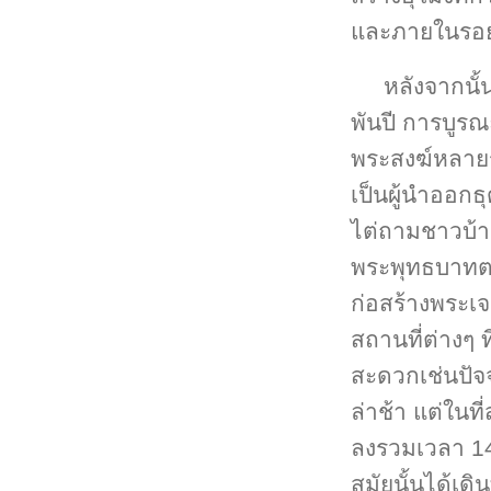
และภายในรอยพ
หลังจากนั
พันปี การบูรณะ
พระสงฆ์หลายร
เป็นผู้นำออกธ
ไต่ถามชาวบ้
พระพุทธบาทตา
ก่อสร้างพระเ
สถานที่ต่างๆ
สะดวกเช่นปัจ
ล่าช้า แต่ในท
ลงรวมเวลา 14 
สมัยนั้นได้เ