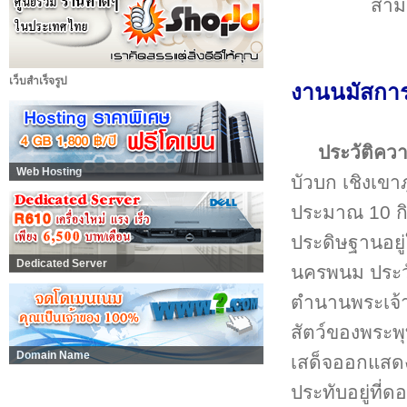
สาม
เว็บสำเร็จรูป
งานนมัสการ
ประวัติคว
Web Hosting
บัวบก เชิงเข
ประมาณ 10 กิโ
ประดิษฐานอยู่
Dedicated Server
นครพนม ประวั
ตำนานพระเจ้า
สัตว์ของพระพุท
Domain Name
เสด็จออกแสดง
ประทับอยู่ที