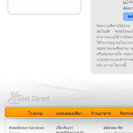
ต้องกา
ส่ง
ข้อความที่ท่านได้อ่
อัตโนมัติ HotelDirect
สามารถระบุได้ว่าเป็นความ
ใช้วิจารณญาณในการก
กฎหมายและศีลธรรม หรือ
หรือหน่วยงานใด กรุณาส่ง
ระบบทราบและทำการลบ
หน้า มา ณ โอกาสนี้
โรงแรม
แหล่งท่องเที่ยว
ร้านอาหาร
กิจกรร
สมาชิก
|
เกี่ยวกับเรา
|
ติดต่อเรา
|
แผนผัง
|
ข่าวสาร
|
User A
HotelDirect Services
เกี่ยวกับเรา
สมัครสมาชิก
HotelDirect.in.th