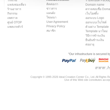
โรงแรม
รายละเอียด Packa
ติดต่อเรา
แหล่งท่องเที่ยว
Domain name
ข่าวสาร
ร้านอาหาร
ตรวจสอบชื่อ Dom
แผนผัง
กิจกรรม
เว็บโฮสติ้ง
โฆษณา
เทศกาล
ออกแบบ Logo
User Agreement
ศูนย์ OTOP
ออกแบบเว็บไซต์
Privacy Policy
แพคเกจทัวร์
ตัวอย่าง Template
สมาชิก
Template มาใหม่
วิธีการชำระเงิน
ยืนยันชำระเงิน
ต่ออายุ
"Our infrastructure is secured 
Copyright © 1995-2026 Ideal Creation Center Co., Ltd. All Rights 
Use of this Web site constitutes accep