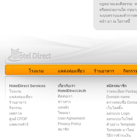
กฎหมายและศีลธรรม หรือ
หรือหน่วยงานใด กรุณาส่ง
ระบบทราบและทำการลบ
หน้า มา ณ โอกาสนี้
โรงแรม
แหล่งท่องเที่ยว
ร้านอาหาร
กิจกรร
สมาชิก
|
เกี่ยวกับเรา
|
ติดต่อเรา
|
แผนผัง
|
ข่าวสาร
|
User A
HotelDirect Services
เกี่ยวกับเรา
สมัครสมาชิก
HotelDirect.in.th
โรงแรม
รายละเอียด Packa
ติดต่อเรา
แหล่งท่องเที่ยว
Domain name
ข่าวสาร
ร้านอาหาร
ตรวจสอบชื่อ Dom
แผนผัง
กิจกรรม
เว็บโฮสติ้ง
โฆษณา
เทศกาล
ออกแบบ Logo
User Agreement
ศูนย์ OTOP
ออกแบบเว็บไซต์
Privacy Policy
แพคเกจทัวร์
ตัวอย่าง Template
สมาชิก
Template มาใหม่
วิธีการชำระเงิน