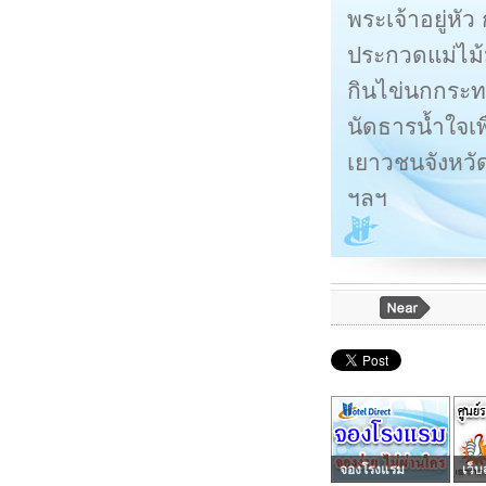
พระเจ้าอยู่ห
ประกวดแม่ไม้
กินไข่นกกระท
นัดธารน้ำใจเพ
เยาวชนจังหวั
ฯลฯ
จองโรงแรม
เว็บ