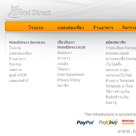
โรงแรม
แหล่งท่องเที่ยว
ร้านอาหาร
กิจกรร
สมาชิก
|
เกี่ยวกับเรา
|
ติดต่อเรา
|
แผนผัง
|
ข่าวสาร
|
User A
HotelDirect Services
เกี่ยวกับเรา
สมัครสมาชิก
HotelDirect.in.th
โรงแรม
รายละเอียด Packa
ติดต่อเรา
แหล่งท่องเที่ยว
Domain name
ข่าวสาร
ร้านอาหาร
ตรวจสอบชื่อ Dom
แผนผัง
กิจกรรม
เว็บโฮสติ้ง
โฆษณา
เทศกาล
ออกแบบ Logo
User Agreement
ศูนย์ OTOP
ออกแบบเว็บไซต์
Privacy Policy
แพคเกจทัวร์
ตัวอย่าง Template
สมาชิก
Template มาใหม่
วิธีการชำระเงิน
ยืนยันชำระเงิน
ต่ออายุ
"Our infrastructure is secured 