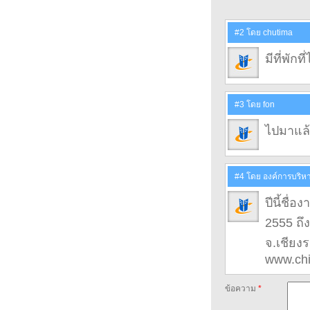
#2 โดย chutima
มีที่พักท
#3 โดย fon
ไปมาแล้ว
#4 โดย องค์การบริหา
ปีนี้ชื่
2555 ถึ
จ.เชียง
www.chi
ข้อความ
*