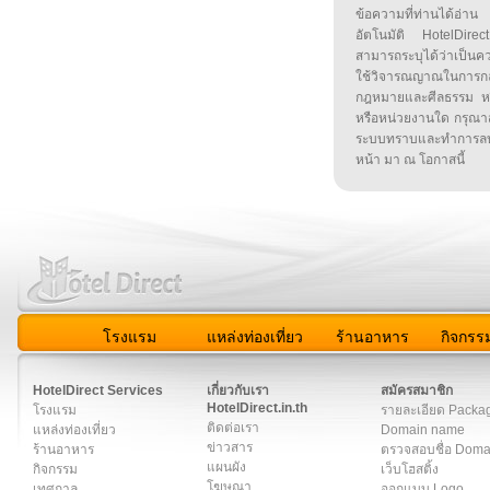
ข้อความที่ท่านได้อ่
อัตโนมัติ HotelDirect
สามารถระบุได้ว่าเป็นความ
ใช้วิจารณญาณในการก
กฎหมายและศีลธรรม หรือ
หรือหน่วยงานใด กรุณาส่ง
ระบบทราบและทำการลบ
หน้า มา ณ โอกาสนี้
โรงแรม
แหล่งท่องเที่ยว
ร้านอาหาร
กิจกรร
สมาชิก
|
เกี่ยวกับเรา
|
ติดต่อเรา
|
แผนผัง
|
ข่าวสาร
|
User A
HotelDirect Services
เกี่ยวกับเรา
สมัครสมาชิก
HotelDirect.in.th
โรงแรม
รายละเอียด Packa
ติดต่อเรา
แหล่งท่องเที่ยว
Domain name
ข่าวสาร
ร้านอาหาร
ตรวจสอบชื่อ Dom
แผนผัง
กิจกรรม
เว็บโฮสติ้ง
โฆษณา
เทศกาล
ออกแบบ Logo