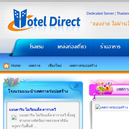
Dedicated Server
|
Thailan
"จองง่าย ไม่ผ่าน
Home
เทศกาล
เชียงใหม่
เทศกาลร่มบ่อสร้าง
เทศกาล
โรงแรมแนะนำเทศกาลร่มบ่อสร้าง
แมนดาริน โอเรียนเต็ล ดาราเทวี
แมนดาริน โอเรียนเต็ล ดาราเทวี ตั้งอยู่
ท่ามกลางทัศนียภาพธรรมชาติอัน
หรูหราในพื้นที ...