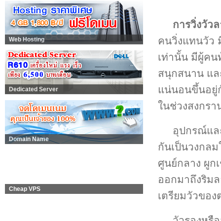
การวิ่งวั
คนวิ่งแทนวัว 
Web Hosting
เท่านั้น มีผู้
สนุกสนาน และม
แน่นอนขึ้นอยู่
Dedicated Server
ในช่วงสงกราน
อุปกรณ์และ
Domain Name
กันเป็นวงกลมใ
ศูนย์กลาง ผู
ออกมาถึงริมล
Cheap VPS
เตรียมวัวของ
วัวรองหรือ