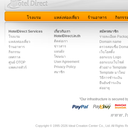
โรงแรม
แหล่งท่องเที่ยว
ร้านอาหาร
กิจกรร
สมาชิก
|
เกี่ยวกับเรา
|
ติดต่อเรา
|
แผนผัง
|
ข่าวสาร
|
User A
HotelDirect Services
เกี่ยวกับเรา
สมัครสมาชิก
HotelDirect.in.th
โรงแรม
รายละเอียด Packa
ติดต่อเรา
แหล่งท่องเที่ยว
Domain name
ข่าวสาร
ร้านอาหาร
ตรวจสอบชื่อ Dom
แผนผัง
กิจกรรม
เว็บโฮสติ้ง
โฆษณา
เทศกาล
ออกแบบ Logo
User Agreement
ศูนย์ OTOP
ออกแบบเว็บไซต์
Privacy Policy
แพคเกจทัวร์
ตัวอย่าง Template
สมาชิก
Template มาใหม่
วิธีการชำระเงิน
ยืนยันชำระเงิน
ต่ออายุ
"Our infrastructure is secured 
Copyright © 1995-2026 Ideal Creation Center Co., Ltd. All Rights 