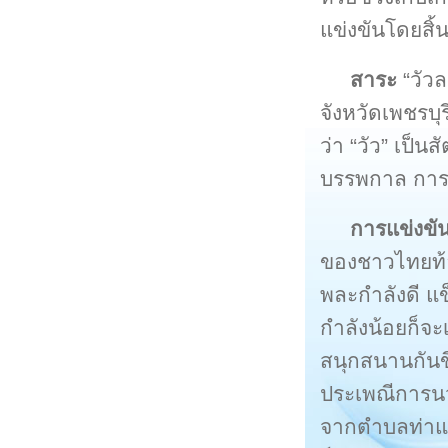
แข่งขันโดยสิ้น
สาระ
“วัวล
จังหวัดเพชรบุร
ว่า “วัว” เป็นส
บรรพกาล การแ
การแข่งขั
ของชาวไทยท้อ
พละกำลังดี แ
กำลังน้อยก็จ
สนุกสนานกันข
ประเพณีการนวด
จากตำบลท่าแร้