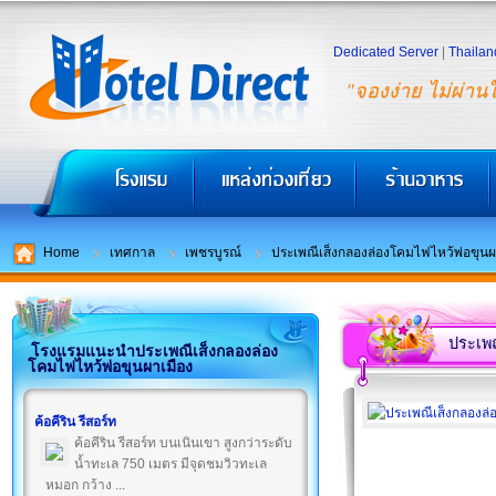
Dedicated Server
|
Thailan
"จองง่าย ไม่ผ่าน
Home
เทศกาล
เพชรบูรณ์
ประเพณีเส็งกลองล่องโคมไฟไหว้พ่อขุนผ
ประเพณ
โรงแรมแนะนำประเพณีเส็งกลองล่อง
โคมไฟไหว้พ่อขุนผาเมือง
ค้อคีริน รีสอร์ท
ค้อคีริน รีสอร์ท บนเนินเขา สูงกว่าระดับ
น้ำทะเล 750 เมตร มีจุดชมวิวทะเล
หมอก กว้าง ...