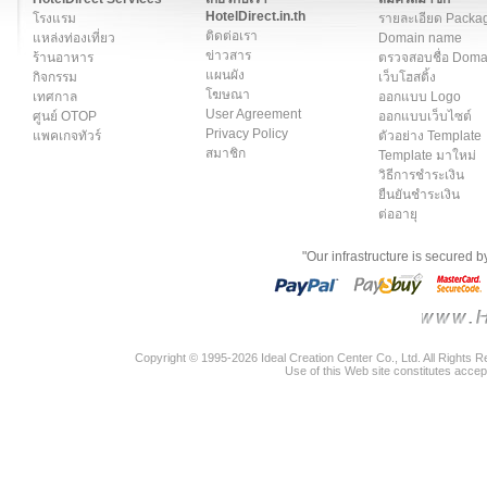
HotelDirect.in.th
โรงแรม
รายละเอียด Packa
ติดต่อเรา
แหล่งท่องเที่ยว
Domain name
ข่าวสาร
ร้านอาหาร
ตรวจสอบชื่อ Dom
แผนผัง
กิจกรรม
เว็บโฮสติ้ง
โฆษณา
เทศกาล
ออกแบบ Logo
User Agreement
ศูนย์ OTOP
ออกแบบเว็บไซต์
Privacy Policy
แพคเกจทัวร์
ตัวอย่าง Template
สมาชิก
Template มาใหม่
วิธีการชำระเงิน
ยืนยันชำระเงิน
ต่ออายุ
"Our infrastructure is secured 
Copyright © 1995-2026 Ideal Creation Center Co., Ltd. All Rights 
Use of this Web site constitutes accep