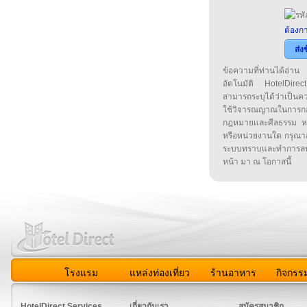
ต้องกา
ส่ง
ข้อความที่ท่านได้อ่
อัตโนมัติ HotelDirect
สามารถระบุได้ว่าเป็นความ
ใช้วิจารณญาณในการก
กฎหมายและศีลธรรม หรือ
หรือหน่วยงานใด กรุณาส่ง
ระบบทราบและทำการลบ
หน้า มา ณ โอกาสนี้
โรงแรม
แหล่งท่องเที่ยว
ร้านอาหาร
กิจกรร
สมาชิก
|
เกี่ยวกับเรา
|
ติดต่อเรา
|
แผนผัง
|
ข่าวสาร
|
User A
HotelDirect Services
เกี่ยวกับเรา
สมัครสมาชิก