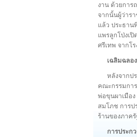
งาน ด้วยการถ
จากนั้นผู้ว่า
แล้ว ประธานพิ
แพรลูกโป่งเป
ศรีเทพ จากโร
เฉลิมฉลอง
หลังจากปร
คณะกรรมการจั
พ่อขุนผาเมือ
สมโภช การปร
ร้านของภาคร
การประกวด