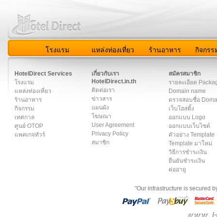
โรงแรม
แหล่งท่องเที่ยว
ร้านอาหาร
กิจกรร
สมาชิก
|
เกี่ยวกับเรา
|
ติดต่อเรา
|
แผนผัง
|
ข่าวสาร
|
User A
HotelDirect Services
เกี่ยวกับเรา
สมัครสมาชิก
HotelDirect.in.th
โรงแรม
รายละเอียด Packa
ติดต่อเรา
แหล่งท่องเที่ยว
Domain name
ข่าวสาร
ร้านอาหาร
ตรวจสอบชื่อ Dom
แผนผัง
กิจกรรม
เว็บโฮสติ้ง
โฆษณา
เทศกาล
ออกแบบ Logo
User Agreement
ศูนย์ OTOP
ออกแบบเว็บไซต์
Privacy Policy
แพคเกจทัวร์
ตัวอย่าง Template
สมาชิก
Template มาใหม่
วิธีการชำระเงิน
ยืนยันชำระเงิน
ต่ออายุ
"Our infrastructure is secured 