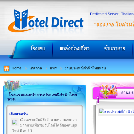
Dedicated Server
|
Thailan
"จองง่าย ไม่ผ่าน
Home
เทศกาล
แพร่
งานประเพณีกำฟ้าไทยพวน
งานปร
โรงแรมแนะนำงานประเพณีกำฟ้าไทย
พวน
เฮือนเชตวัน
เฮือนเชตะวันมีสิ่งอำนวยความสะดวก
มากมายเพื่อรองรับไลฟ์ไตล์ของคนยุค
ใหม่ มี wi-fi ใ ...